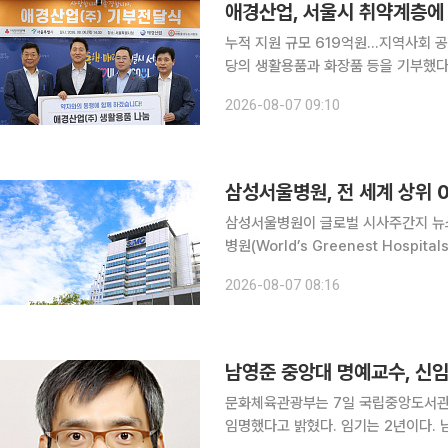
애경산업, 서울시 취약계층에 
누적 지원 규모 619억원…지역사회 공헌 지속 확대 애경산업이 서울시 취
당의 생활용품과 화장품 등을 기부했다.
적 기부 규모는 619억원에 이른다. 7일 애경산업에 따르면 전날 서울특별시청 본관에서 서울시, 서
2026-08-07 09:10
울사회복지공동모금회, (사)희망을나
삼성서울병원, 전 세계 상위 0
삼성서울병원이 글로벌 시사주간지 뉴스
병원(World’s Greenest Hospi
일 밝혔다. 세계에서 가장 친환경적인 병원 평가는 뉴스위크가 전 세계 6000여개 병원을 대상으로
2026-08-07 08:16
△친환경 성과 데이터 △전문가 추천 
남영준 중앙대 명예교수, 신
문화체육관광부는 7일 국립중앙도서관
임명했다고 밝혔다. 임기는 2년이다. 남 신임 관장은 중앙대학교에서 문헌정보학 학사와 석사, 박사