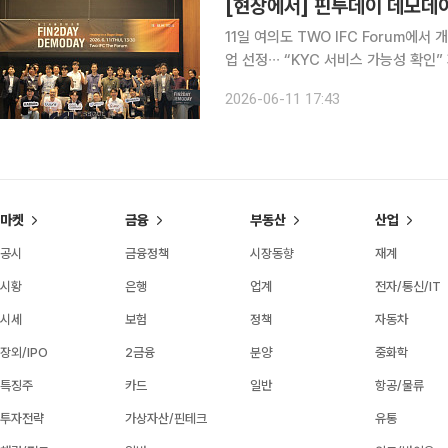
11일 여의도 TWO IFC Forum에
업 선정∙∙∙ “KYC 서비스 가능성 확인” 제2서울핀테크랩 입주∙멤버십 기업 대상 공개 IR 행사
‘Fin2Day(핀투데이) 데모데이’가 11일 여의도
2026-06-11 17:43
유망 핀테크 스타트업의 성장을 지원
마켓
금융
부동산
산업
공시
금융정책
시장동향
재계
시황
은행
업계
전자/통신/IT
시세
보험
정책
자동차
장외/IPO
2금융
분양
중화학
특징주
카드
일반
항공/물류
투자전략
가상자산/핀테크
유통