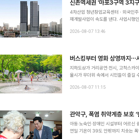
신촌역세권 '마포3구역 3지구
4차산업 청년창업교육센터ㆍ외국인주민센터 조성 서울시가 서울 마포구 지
재개발사업이 속도를 낸다. 사업시행인
궤도에 오른 것이다. 서울시는 제16차 정비사업 통합심의위원회를 열고 마포구 노고산동 31의 77
2026-08-07 13:46
일대 '신촌지역 마포3구역 3지구 도시
버스킹부터 영화 상영까지⋯서
지하도상가 거리공연·전시, 고척스카이돔 영화 상영회도 개최
울시가 무더위 속에서 시민들이 즐길 수 있는
설공단은 이달 8일 지하도상가 거리
2026-08-07 11:15
물놀이 프로그램에 이르기까지 다채로
관악구, 폭염 취약계층 보호 
아동‧노숙인‧장애인 시설부터 어르신 쉼터까지 6개소 현
연일 기온이 39도 안팎까지 치솟는 폭
장 점검에 나섰다. 7일 서울 관악구에 따르면 전날 박 구청장은 아동 공동생활가정, 노숙인 자활시