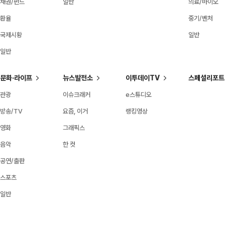
채권/펀드
일반
의료/바이오
환율
중기/벤처
국제시황
일반
일반
문화·라이프
뉴스발전소
이투데이TV
스페셜리포트
관광
이슈크래커
e스튜디오
방송/TV
요즘, 이거
랭킹영상
영화
그래픽스
음악
한 컷
공연/출판
스포츠
일반