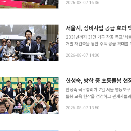
2026-08-07 16:36
가구 착공 목표에 차질이 없다는 입장이
서울시, 정비사업 공급 효과 백
2031년까지 31만 가구 착공 목표"서울 주택
개발·재건축을 통한 주택 공급 확대를 
법령 개정을 다시 건의했다. 서울시는
2026-08-07 14:00
해 2031년까지 정비사업 31만 가구 
한성숙, 방학 중 초등돌봄 현
한성숙 국무총리가 7일 서울 영등포구
돌봄·교육 현장을 점검하고 관계자들과 간담회를 가졌다. 이번 방
나눔공부방에 이은 두 번째 '방학 중 
2026-08-07 13:50