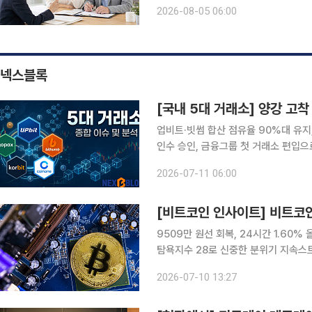
지금 중요한 것은 처음부터 다시 시작하
2026-08-05 06:00
기회와 연결하는 것이다. 경력을 이어
넥스블록
[국내 5대 거래소] 양강 고착
업비트·빗썸 합산 점유율 90%대 유지,
인수 승인, 금융그룹 첫 거래소 편입으
재 절차 진행, 내부통제와 수익성 부담도 부각 국내 5대 원화 거래소 시장이 업비
2026-07-11 06:00
양강 구도를 유지하는 가운데, 중하위
9509만 원선 회복, 24시간 1.60%
탐욕지수 28로 신중한 분위기 지속스트
속 구조 부담 제기 비트코인이 반등 흐름을 보였지만 시장의 시선은 가격보다 구조적 부담에 더 쏠
2026-07-10 13:27
리고 있다. 단기적으로는 6만3000