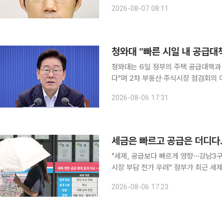
학위를 취득했다. 1993년부터 전주
2026-08-07 08:11
교육과
청와대 "빠른 시일 내 공급대
청와대는 6일 정부의 주택 공급대책과
다"며 2차 부동산·주식시장 점검회의 이후 후속
이날 브리핑에서 "주택 공급 확대·속
2026-08-06 17:31
다. 그러면서 “2차 회의가 있고 난
세금은 빠르고 공급은 더디다…
"세제, 공급보다 빠르게 영향⋯강남3구
시장 부담 전가 우려" 정부가 최근 세제 개편안을 내놓으면서 집값 안정 효과를 둘러싼 논쟁이 이어
지고 있다. 시장에서는 세금만으로는 
2026-08-06 17:23
과가 나타나기까지 상당한 시간이 걸