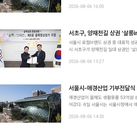
업허브 공덕에서 제3기 '서울퀀텀캠퍼
2026-08-06 16:00
업 종사자 30명이 제안한 21개 사업
서초구, 양재천길 상권 ‘살롱
서울시 로컬브랜드 상권 중 대표적 성공 사
시 서초구가 양재천길 일대 상권인 ‘
밝혔다. 골목형상점가는 업종과 관계없이 2000㎡ 이내에 소상공인이 운영하는 점포가 15개 이상
2026-08-06 15:27
밀집한 곳을 지정해 전통시장에 준하는
서울시-애경산업 기부전달식 
애경산업이 올해도 생활용품 53억원 
어갔다. 6일 서울시는 서울시청에서 애경산업의 기부전달식이 진행됐다고 밝혔다. 이날 전달실에는
오세훈 서울시장과 김상준 애경산업 대
2026-08-06 14:30
사람들 회장 등이 참석했다. 애경산업 