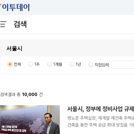
검색
전체
1주
1개월
1년
직접입력
검색결과 총
10,000
건
서울시, 정부에 정비사업 규제 
명노준 주택실장, 재개발·재건축 주택공급 부족 
건축을 통한 주택 공급 확대 방침을 거
와의 정책 엇박자 논란에 대해 정면 반