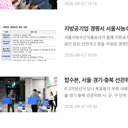
2026-08-07 10:16
설 ‘대한성공회살림터’, 장애인 보호작업
서울시농수산식품공사가 올해 지방공기
공단 등은 안전사고 등을 이유로 경영진단 대상 기관으
정책위원회를 열어 이 같은 ‘2026년
2026-08-07 10:00
다. 올해 평가는 268개 지방공기업(공
합수본, 서울·경기·충북 선관위
6.3지방선거 당시 투표용지 부족 사
울·경기·충북 선관위와 시, 군, 구 단위 선관위를 
규명을 위한 검경 합동수사본부(김태훈
2026-08-07 09:42
관위, 서울시·경기도·충청북도 선관위,