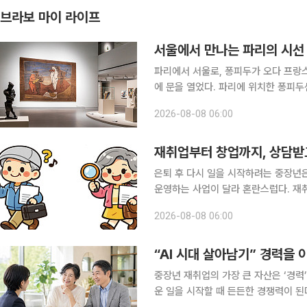
브라보 마이 라이프
서울에서 만나는 파리의 시선 
파리에서 서울로, 퐁피두가 오다 프랑
에 문을 열었다. 파리에 위치한 퐁피두
거장들의 작품을 소장한 세계적인 미술
2026-08-08 06:00
공사에 들어가면서 이제 파리까지 가지
재취업부터 창업까지, 상담받
은퇴 후 다시 일을 시작하려는 중장년
운영하는 사업이 달라 혼란스럽다. 재
이라면 성평등가족부 여성새로일하기센
2026-08-08 06:00
리사업이 출발점이 될 수 있다. 자신
“AI 시대 살아남기” 경력을
중장년 재취업의 가장 큰 자산은 ‘경력
운 일을 시작할 때 든든한 경쟁력이 된다