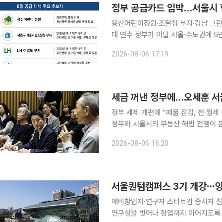
용산어린이정원·조달청 부지·강남 그린
대 변수 정부가 이달 서울·수도권에 5만 가구 이상을 추가 공급하는 내용을 담은 부동산 공급대책을
내놓을 전망이다. 용산어린이정원과 서
2026-08-06 17:19
남권 그린벨트 등이 유력 후보지로 거
세금 꺼낸 정부에…오세훈 서울
정부 세제 개편에 “매물 잠김, 전·월
정부와 서울시의 부동산 해법 전쟁이 
부담을 높여 수요를 억제하는 카드를 
2026-08-06 16:20
공급이 근본적인 처방이라고 전면 반박
서울퀀텀캠퍼스 3기 개강⋯양
예비창업자·연구자·스타트업 종사자 참여⋯4개월 집중 과정 서
연구실을 벗어나 창업까지 이어지도록 돕는다. 6일 서울시와 한국과학기술연구원(