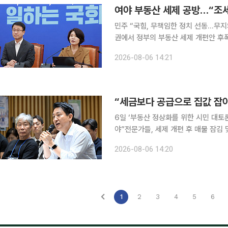
여야 부동산 세제 공방…“조세 
민주 “국힘, 무책임한 정치 선동…무지의
권에서 정부의 부동산 세제 개편안 후
결정”이라며 방어에 나섰고 국민의힘은
2026-08-06 14:21
한정애 민주당 정책위의장은 6일 국
“세금보다 공급으로 집값 잡아
6일 ‘부동산 정상화를 위한 시민 대토
야”전문가들, 세제 개편 후 매물 잠김 및 전·월세난 우려 정부가 
서울시장이 “세금이 아니라 공급이 해
2026-08-06 14:20
해 마련한 첫 공개 토론회에서 세제 
1
2
3
4
5
6