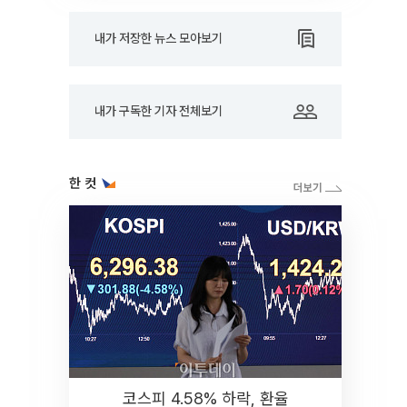
내가 저장한 뉴스 모아보기
내가 구독한 기자 전체보기
한 컷
코스피 4.58% 하락, 환율