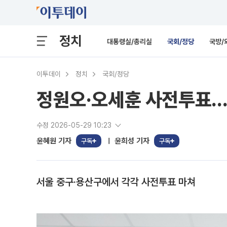
정치
대통령실/총리실
국회/정당
국방/
이투데이
정치
국회/정당
정원오·오세훈 사전투표…
수정 2026-05-29 10:23
윤혜원 기자
윤희성 기자
구독
구독
서울 중구·용산구에서 각각 사전투표 마쳐