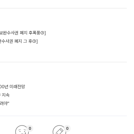
구[보완수사권 폐지 후폭풍①]
수사권 폐지 그 후①]
100년 미래전망
야 지속
려야"
0
0