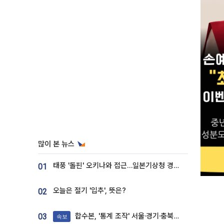
많이 본 뉴스
태풍 '돌핀' 오키나와 접근…일본기상청 경로 업데이트
01
오늘은 절기 '입추', 뜻은?
02
합수본, '통계 조작' 서울·경기·충북 선관위 등 추가 압수수색
03
속보