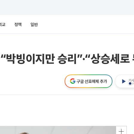
외교
정책
일반
“박빙이지만 승리”·“상승세로
기사
구글 선호매체 추가