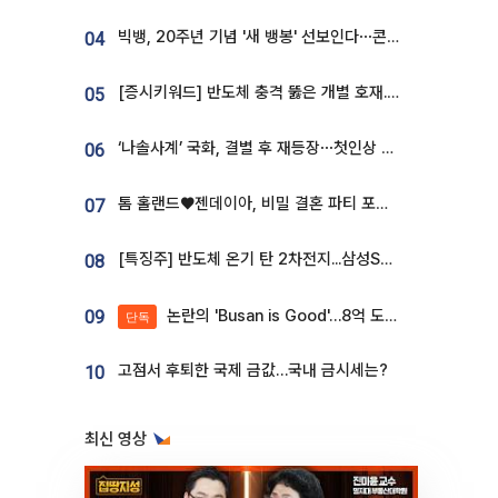
빅뱅, 20주년 기념 '새 뱅봉' 선보인다⋯콘서트 앞두고 팝업 개최
04
[증시키워드] 반도체 충격 뚫은 개별 호재...포스코퓨처엠·에코프로·한화솔루션 '눈길'
05
‘나솔사계’ 국화, 결별 후 재등장⋯첫인상 투표 휩쓸고 ‘인기녀’ 등극
06
톰 홀랜드♥젠데이아, 비밀 결혼 파티 포착⋯호텔 대관비만 9억
07
[특징주] 반도체 온기 탄 2차전지...삼성SDI, 장 초반 7% 넘게 껑충
08
논란의 'Busan is Good'…8억 도시브랜드, 용산 대통령실 CI 업체가 수행
09
단독
고점서 후퇴한 국제 금값…국내 금시세는?
10
최신 영상