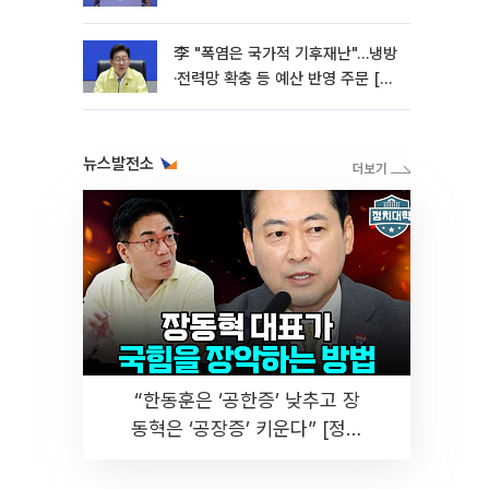
李 "폭염은 국가적 기후재난"…냉방
·전력망 확충 등 예산 반영 주문 [종
합]
뉴스발전소
“한동훈은 ‘공한증’ 낮추고 장
동혁은 ‘공장증’ 키운다” [정치
대학]