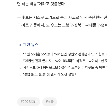
면 하는 바람”이라고 덧붙였다.
두 후보는 서소문 고가도로 붕괴 사고로 일시 중단했던 선
구·마포구 등에서, 오 후보는 도봉구·강북구·서대문구·송
관련 뉴스
“4선 오세훈 오래했다”vs“신인 정원오 괜찮은가”…‘스윙보터’
“이번엔 진짜 끝까지 가봐야 압니더”…하정우ㆍ박민식ㆍ한동훈 3
사전투표 D-1 평택을…보수결집·진보분산 다자구도 속 막판 혼
‘경험 無도 환영’ 첫 일자리 도전 설명서
#2026지선
#서울