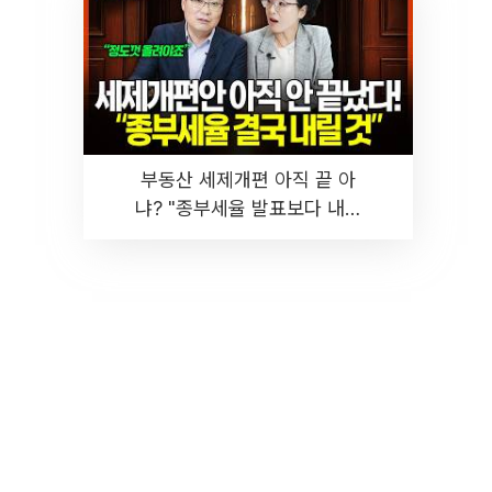
부동산 세제개편 아직 끝 아
냐? "종부세율 발표보다 내릴
것" 장기거주·양도세 전망 I 집
땅지성 I 김인만, 진미윤