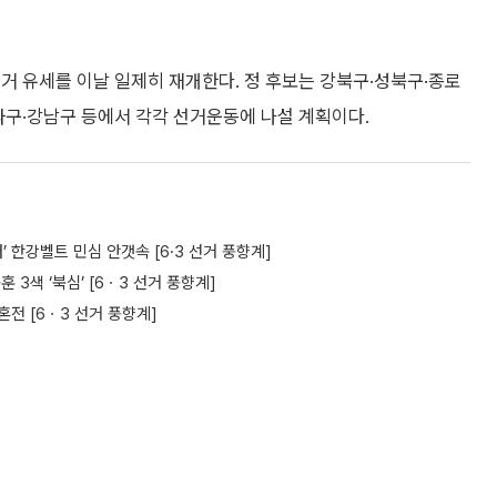
거 유세를 이날 일제히 재개한다. 정 후보는 강북구·성북구·종로
파구·강남구 등에서 각각 선거운동에 나설 계획이다.
 한강벨트 민심 안갯속 [6·3 선거 풍향계]
색 ‘북심’ [6ㆍ3 선거 풍향계]
전 [6ㆍ3 선거 풍향계]