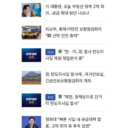
이 대통령, 오늘 부동산 정책 2차 회
의…공급 확대 방안 나오나
외교부, 홍해·아덴만 상황점검회의
"韓 선박 안전 총력“
軍 "한ㆍ미, 北 발사 탄도미
속보
사일 제원 정밀분석 중"
北 탄도미사일 발사에…국가안보실,
긴급안보상황점검회의 개최
軍 "북한, 동해상으로 단거
속보
리 탄도미사일 발사"
청와대 "빠른 시일 내 공급대책 발
표…2차 회의 후 후속 답변"