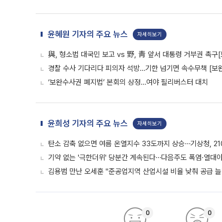
윤혜원 기자의 주요 뉴스
자세히보기
與, 형소법 대국민 보고 vs 野, 靑 앞서 대통령 거부권 촉
경찰 수사 기다리다 피의자 석방…기한 넘기면 속수무책 [보완
‘보완수사권 폐지법’ 본회의 상정…여야 필리버스터 대치
윤희성 기자의 주요 뉴스
자세히보기
탄소 감축 없으면 여름 온열지수 33도까지 상승⋯기상청, 2
기약 없는 '극한더위' 당분간 계속된다⋯다음주도 폭염·열대
김용범 만난 오세훈 "준공업지역 산업시설 비율 낮춰 공급 늘
0
0