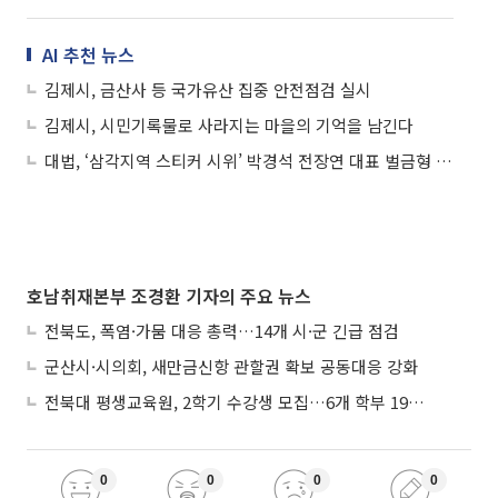
AI 추천 뉴스
김제시, 금산사 등 국가유산 집중 안전점검 실시
김제시, 시민기록물로 사라지는 마을의 기억을 남긴다
대법, ‘삼각지역 스티커 시위’ 박경석 전장연 대표 벌금형 확정…“정당행위 아냐”
호남취재본부 조경환 기자의 주요 뉴스
전북도, 폭염·가뭄 대응 총력…14개 시·군 긴급 점검
군산시·시의회, 새만금신항 관할권 확보 공동대응 강화
전북대 평생교육원, 2학기 수강생 모집…6개 학부 193개 강좌
0
0
0
0