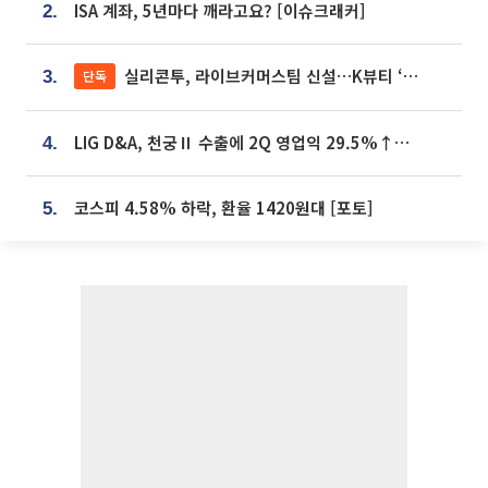
ISA 계좌, 5년마다 깨라고요? [이슈크래커]
2.
실리콘투, 라이브커머스팀 신설…K뷰티 ‘글로벌 판매망’ 확대[K뷰티 라방戰]
단독
3.
LIG D&A, 천궁Ⅱ 수출에 2Q 영업익 29.5%↑…수주잔고 24.6조 [종합]
4.
코스피 4.58% 하락, 환율 1420원대 [포토]
5.