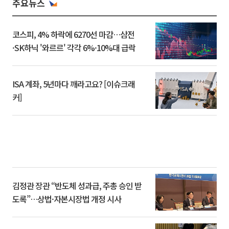
주요뉴스
코스피, 4% 하락에 6270선 마감…삼전
·SK하닉 '와르르' 각각 6%·10%대 급락
ISA 계좌, 5년마다 깨라고요? [이슈크래
커]
김정관 장관 “반도체 성과급, 주총 승인 받
도록”…상법·자본시장법 개정 시사