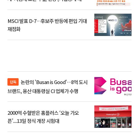
환]
MSCI 발표 D-7…후보주 반등에 편입 기대
재점화
논란의 'Busan is Good'…8억 도시
단독
브랜드, 용산 대통령실 CI 업체가 수행
2000억 수혈받은 홈플러스 ‘오늘 가오
픈’...13일 정식 개장 시험대