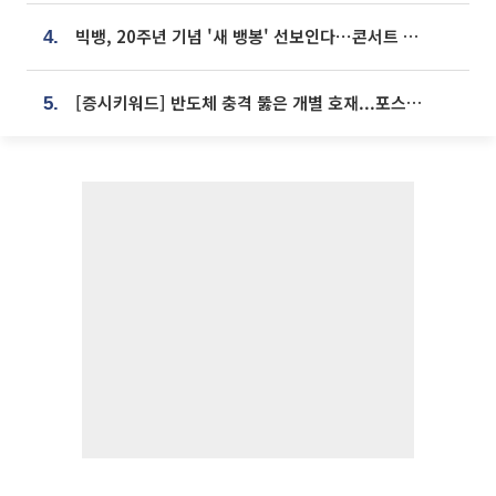
빅뱅, 20주년 기념 '새 뱅봉' 선보인다⋯콘서트 앞두고 팝업 개최
4.
[증시키워드] 반도체 충격 뚫은 개별 호재...포스코퓨처엠·에코프로·한화솔루션 '눈길'
5.