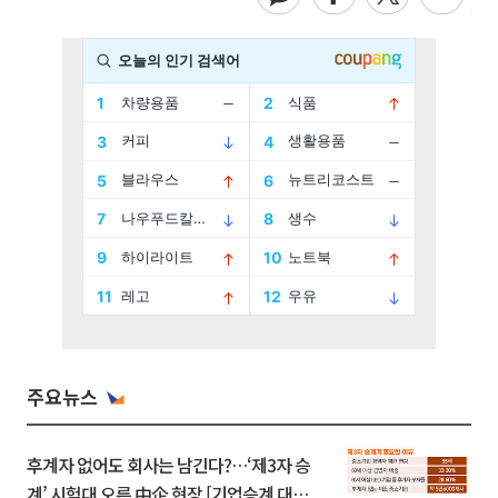
주요뉴스
후계자 없어도 회사는 남긴다?…‘제3자 승
계’ 시험대 오른 中企 현장 [기업승계 대전