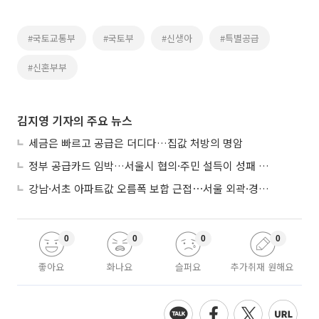
#국토교통부
#국토부
#신생아
#특별공급
#신혼부부
김지영 기자의 주요 뉴스
세금은 빠르고 공급은 더디다…집값 처방의 명암
정부 공급카드 임박…서울시 협의·주민 설득이 성패 가른다
강남·서초 아파트값 오름폭 보합 근접⋯서울 외곽·경기 남부 중심 매수세
0
0
0
0
좋아요
화나요
슬퍼요
추가취재 원해요