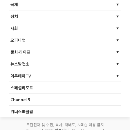
국제
정치
사회
오피니언
문화·라이프
뉴스발전소
이투데이TV
스페셜리포트
Channel 5
위너스IR클럽
무단전재 및 수집, 복사, 재배포, AI학습 이용 금지