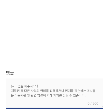
댓글
0 / 300