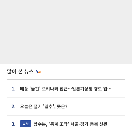
많이 본 뉴스
태풍 '돌핀' 오키나와 접근…일본기상청 경로 업데이트
1.
오늘은 절기 '입추', 뜻은?
2.
합수본, '통계 조작' 서울·경기·충북 선관위 등 추가 압수수색
속보
3.