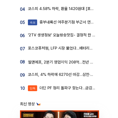
코스피 4.58% 하락, 환율 1420원대 [포토]
04
중부내륙선 여주분기점 부근서 연이은 추돌사고 발생
05
속보
'2TV 생생정보' 오늘방송맛집- 결정적 한 수, 3종 메밀면! 메밀 소바 맛집 '의○○○○'
06
포스코퓨처엠, LFP 시장 뚫었다…배터리사와 대규모 장기 공급 합의
07
08
엘앤에프, 2분기 영업이익 208억…전년 比 흑자전환
코스피, 4% 하락에 6270선 마감…삼전·SK하닉 '와르르' 각각 6%·10%대 급락
09
더딘 PF 정리 돌파구 찾는다…금감원, 1년 반 만에 매각설명회 재개
10
단독
최신 영상