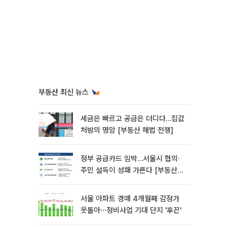
부동산 최신 뉴스
세금은 빠르고 공급은 더디다…집값
처방의 명암 [부동산 해법 전쟁]
정부 공급카드 임박…서울시 협의·
주민 설득이 성패 가른다 [부동산
해법 전쟁]
서울 아파트 경매 4개월째 감정가
웃돌아⋯정비사업 기대 단지 '후끈'