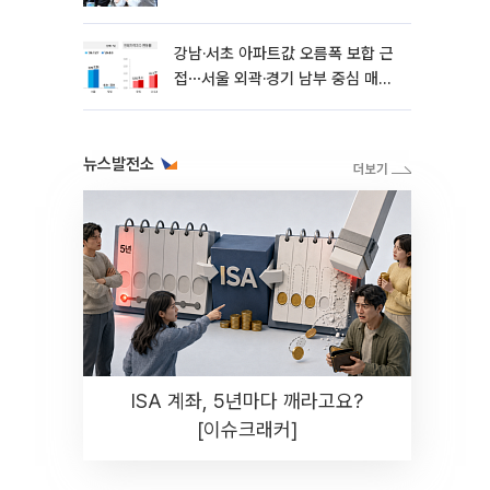
강남·서초 아파트값 오름폭 보합 근
접⋯서울 외곽·경기 남부 중심 매수
세
뉴스발전소
ISA 계좌, 5년마다 깨라고요?
[이슈크래커]