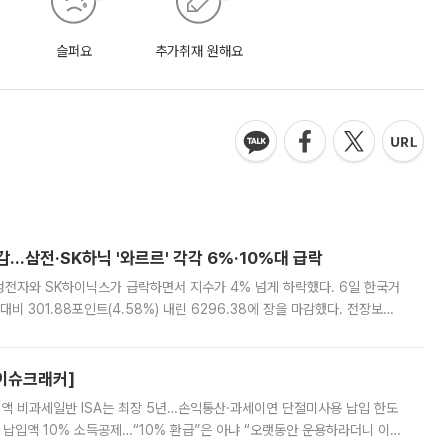
슬퍼요
추가취재 원해요
감…삼전·SK하닉 '와르르' 각각 6%·10%대 급락
삼성전자와 SK하이닉스가 급락하면서 지수가 4% 넘게 하락했다. 6일 한국거
비 301.88포인트(4.58%) 내린 6296.38에 장을 마감했다. 전장보다
스피는 장중 한때 6550.94까지 오르기도 했으나 6238.32까지 밀리기도 했
[이슈크래커]
 전액 비과세일반 ISA는 최장 5년…손익통산·과세이연 단절미사용 납입 한도
납입액 10% 소득공제…“10% 환급”은 아냐 “오랫동안 운용하라더니 이제