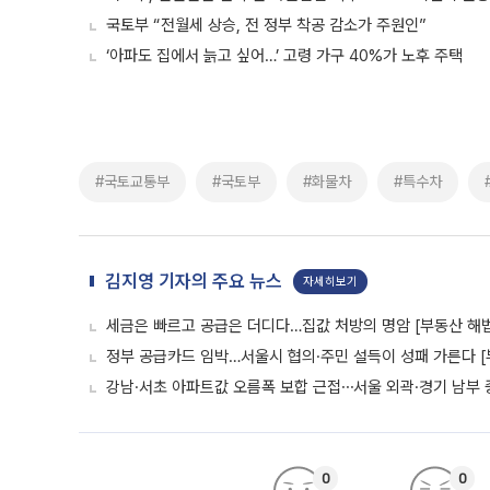
국토부 “전월세 상승, 전 정부 착공 감소가 주원인”
‘아파도 집에서 늙고 싶어…’ 고령 가구 40%가 노후 주택
#국토교통부
#국토부
#화물차
#특수차
김지영 기자의 주요 뉴스
자세히보기
세금은 빠르고 공급은 더디다…집값 처방의 명암 [부동산 해법
정부 공급카드 임박…서울시 협의·주민 설득이 성패 가른다 [
강남·서초 아파트값 오름폭 보합 근접⋯서울 외곽·경기 남부
0
0