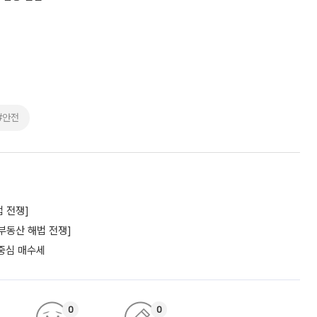
#안전
 전쟁]
부동산 해법 전쟁]
 중심 매수세
0
0