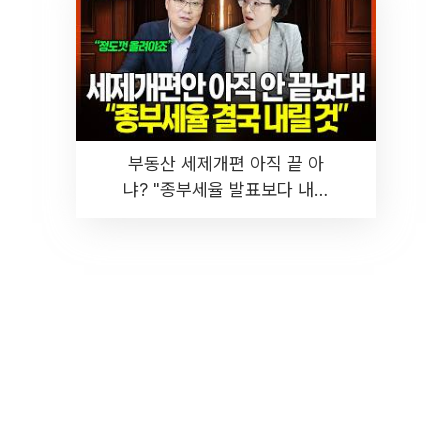
부동산 세제개편 아직 끝 아
냐? "종부세율 발표보다 내릴
것" 장기거주·양도세 전망 I 집
땅지성 I 김인만, 진미윤