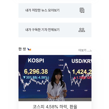
내가 저장한 뉴스 모아보기
내가 구독한 기자 전체보기
한 컷
코스피 4.58% 하락, 환율