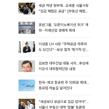
세금 꺼낸 정부에…오세훈 서울시장
“집값 해법은 공급” [부동산 해법
전쟁]
호반그룹, ‘오픈이노베이션 위크’ 개
최⋯미래산업 생태계 확대
이성훈 LH 사장 “주택공급 하루라
도 당긴다”⋯보상 절차 ‘획기적 단
축’
김보현 대우건설 대표 사의…후임에
이강석 대외협력단장 내정
한국~체코 항공편 주 10회로 확대…
동유럽 하늘길 넓어진다
“세금보다 공급으로 집값 잡아야”…
서울시 부동산 대책 ‘맞불’ 토론회