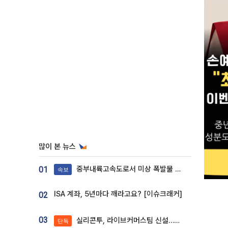
많이 본 뉴스
중부내륙고속도로서 미상 폭발물 발견
01
속보
ISA 계좌, 5년마다 깨라고요? [이슈크래커]
02
03
실리콘투, 라이브커머스팀 신설…K뷰티 ‘글로벌 판매망’ 확대[K뷰티 라방戰]
단독