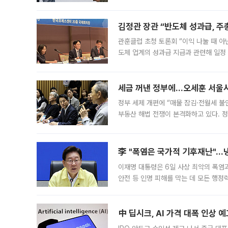
는 5년마다 계좌를 해지하라는 건가요?”
편을
김정관 장관 “반도체 성과급, 
관훈클럽 초청 토론회 “이익 나눌 때 아
도체 업계의 성과급 지급과 관련해 일정
최근 상법·자본시장법 개정으로 기업 지
세금 꺼낸 정부에…오세훈 서울시장
정부 세제 개편에 “매물 잠김·전월세 불
부동산 해법 전쟁이 본격화하고 있다. 
드를 꺼내자 서울시는 전·월세 부담만 
李 "폭염은 국가적 기후재난"…냉
이재명 대통령은 6일 사상 최악의 폭염
안전 등 인명 피해를 막는 데 모든 행
인프라 확충 계획을 내년도 예산안에 반
中 딥시크, AI 가격 대폭 인상 