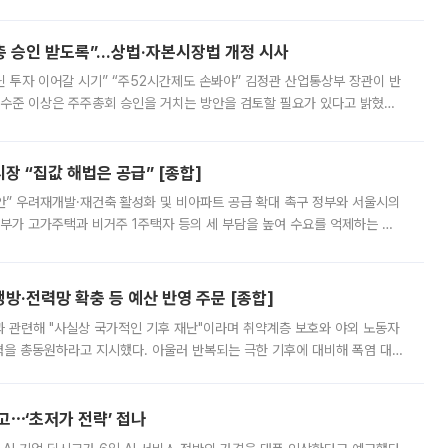
 ‘만능 절세 통장’으로 불리는 개인종합자산관리계좌(ISA)가 두 갈래로 개
주총 승인 받도록”…상법·자본시장법 개정 시사
닌 투자 이어갈 시기” “주52시간제도 손봐야” 김정관 산업통상부 장관이 반
 수준 이상은 주주총회 승인을 거치는 방안을 검토할 필요가 있다고 밝혔다.
배구조와 주주권 강화 논의가 이어지는 가운데, 핵심 연구인력에 대한
 “집값 해법은 공급” [종합]
안” 우려재개발·재건축 활성화 및 비아파트 공급 확대 촉구 정부와 서울시의
정부가 고가주택과 비거주 1주택자 등의 세 부담을 높여 수요를 억제하는 카
키울 것이라며 세금이 아닌 공급이 근본적인 처방이라고 전면 반박했다.
방·전력망 확충 등 예산 반영 주문 [종합]
과 관련해 "사실상 국가적인 기후 재난"이라며 취약계층 보호와 야외 노동자
정력을 총동원하라고 지시했다. 아울러 반복되는 극한 기후에 대비해 폭염 대응
영하는 방안도 검토하라고 주문했다. 이 대통령은 이날 폭염·가뭄 대
예고⋯‘초저가 전략’ 접나