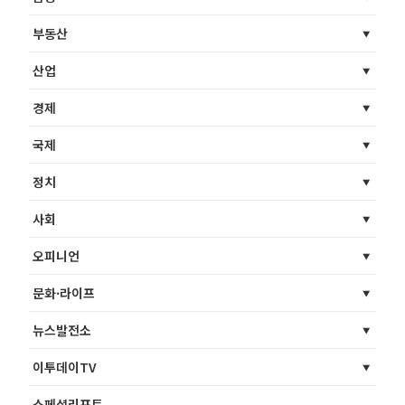
부동산
산업
경제
국제
정치
사회
오피니언
문화·라이프
뉴스발전소
이투데이TV
스페셜리포트