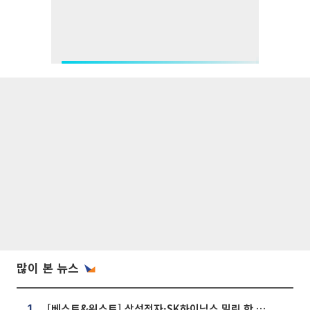
많이 본 뉴스
[베스트&워스트] 삼성전자·SK하이닉스 밀린 한 주…상상인증권은 85% 급등
1.