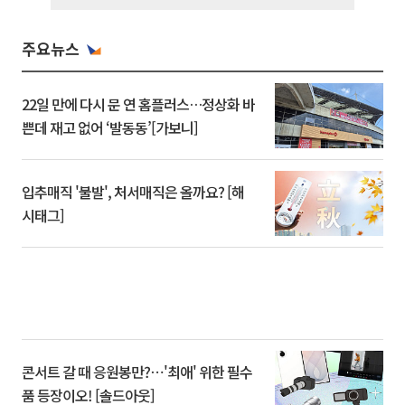
주요뉴스
22일 만에 다시 문 연 홈플러스…정상화 바
쁜데 재고 없어 ‘발동동’[가보니]
입추매직 '불발', 처서매직은 올까요? [해
시태그]
콘서트 갈 때 응원봉만?⋯'최애' 위한 필수
품 등장이오! [솔드아웃]