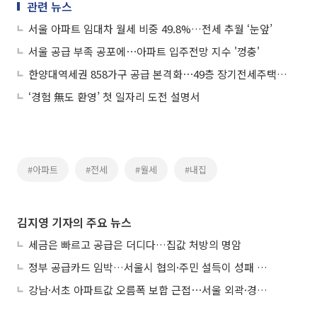
관련 뉴스
서울 아파트 임대차 월세 비중 49.8%…전세 추월 ‘눈앞’
서울 공급 부족 공포에⋯아파트 입주전망 지수 '껑충'
한양대역세권 858가구 공급 본격화⋯49층 장기전세주택 들어선다
‘경험 無도 환영’ 첫 일자리 도전 설명서
#아파트
#전세
#월세
#내집
김지영 기자의 주요 뉴스
세금은 빠르고 공급은 더디다…집값 처방의 명암
정부 공급카드 임박…서울시 협의·주민 설득이 성패 가른다
강남·서초 아파트값 오름폭 보합 근접⋯서울 외곽·경기 남부 중심 매수세