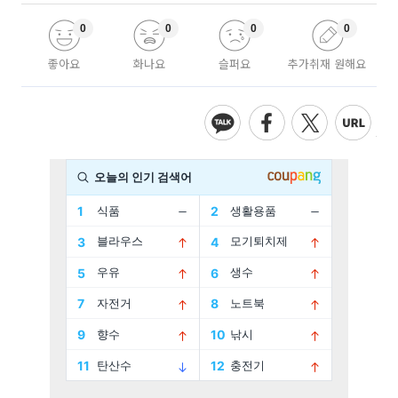
0
0
0
0
좋아요
화나요
슬퍼요
추가취재 원해요