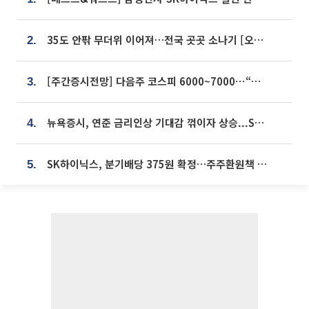
35도 안팎 무더위 이어져…전국 곳곳 소나기 [오늘 날씨]
2.
[주간증시전망] 다음주 코스피 6000~7000⋯“外人 수급은 정책이 변수”
3.
뉴욕증시, 연준 금리인상 기대감 꺾이자 상승...S&P500 사상 최고치 [종합]
4.
SK하이닉스, 분기배당 375원 확정…주주환원책 9월로 앞당겨 발표
5.