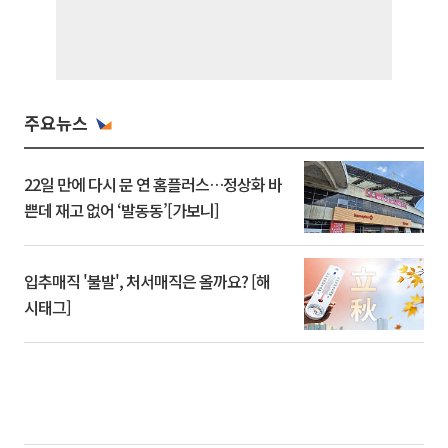
주요뉴스
22일 만에 다시 문 연 홈플러스…정상화 바
쁜데 재고 없어 ‘발동동’[가보니]
입추매직 '불발', 처서매직은 올까요? [해
시태그]