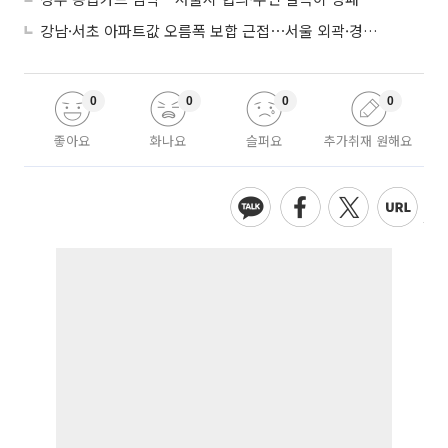
강남·서초 아파트값 오름폭 보합 근접⋯서울 외곽·경기 남부 중심 매수세
0
0
0
0
좋아요
화나요
슬퍼요
추가취재 원해요