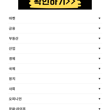
마켓
금융
부동산
산업
경제
국제
정치
사회
오피니언
문화·라이프