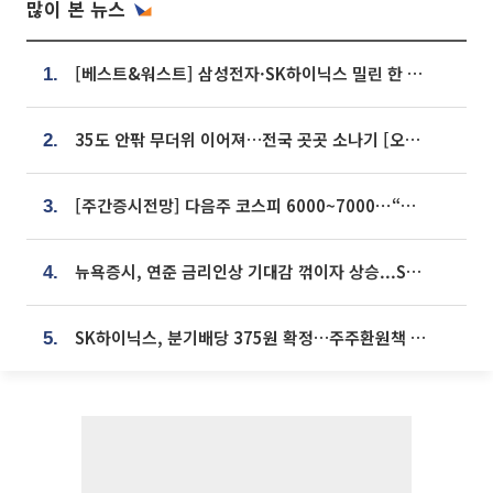
많이 본 뉴스
[베스트&워스트] 삼성전자·SK하이닉스 밀린 한 주…상상인증권은 85% 급등
1.
35도 안팎 무더위 이어져…전국 곳곳 소나기 [오늘 날씨]
2.
[주간증시전망] 다음주 코스피 6000~7000⋯“外人 수급은 정책이 변수”
3.
뉴욕증시, 연준 금리인상 기대감 꺾이자 상승...S&P500 사상 최고치 [종합]
4.
SK하이닉스, 분기배당 375원 확정…주주환원책 9월로 앞당겨 발표
5.