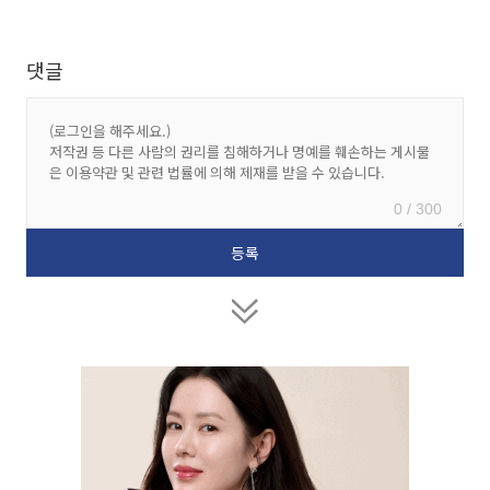
댓글
0 / 300