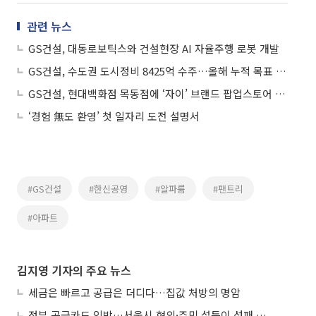
관련 뉴스
GS건설, 대동로보틱스와 건설현장 AI 자율주행 로봇 개발
GS건설, 수도권 도시정비 8425억 수주…올해 누적 목표 8조원
GS건설, 현대백화점 목동점에 ‘자이’ 브랜드 팝업스토어 오픈
‘경험 無도 환영’ 첫 일자리 도전 설명서
#GS건설
#한신공영
#알파룸
#팬트리
#아파트
김지영 기자의 주요 뉴스
세금은 빠르고 공급은 더디다…집값 처방의 명암
정부 공급카드 임박…서울시 협의·주민 설득이 성패 가른다