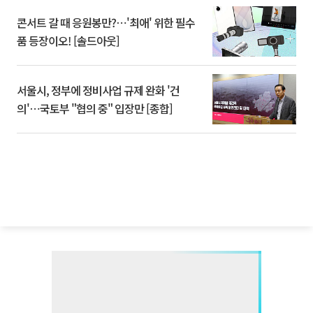
콘서트 갈 때 응원봉만?⋯'최애' 위한 필수
품 등장이오! [솔드아웃]
서울시, 정부에 정비사업 규제 완화 '건
의'⋯국토부 "협의 중" 입장만 [종합]