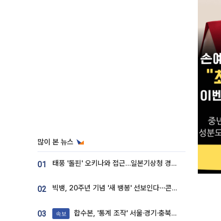
많이 본 뉴스
태풍 '돌핀' 오키나와 접근…일본기상청 경로 업데이트
01
빅뱅, 20주년 기념 '새 뱅봉' 선보인다⋯콘서트 앞두고 팝업 개최
02
합수본, '통계 조작' 서울·경기·충북 선관위 등 추가 압수수색
03
속보