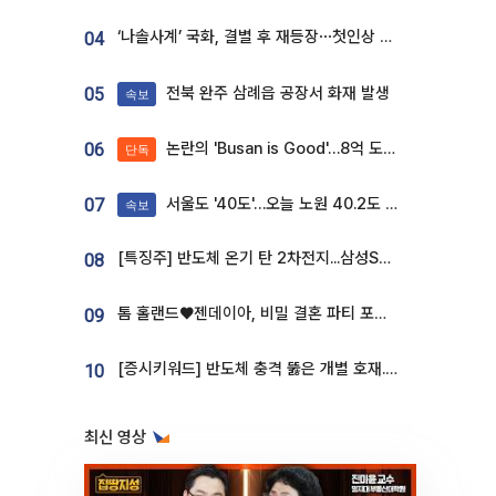
‘나솔사계’ 국화, 결별 후 재등장⋯첫인상 투표 휩쓸고 ‘인기녀’ 등극
04
전북 완주 삼례읍 공장서 화재 발생
05
속보
논란의 'Busan is Good'…8억 도시브랜드, 용산 대통령실 CI 업체가 수행
06
단독
서울도 '40도'…오늘 노원 40.2도 기록
07
속보
[특징주] 반도체 온기 탄 2차전지...삼성SDI, 장 초반 7% 넘게 껑충
08
톰 홀랜드♥젠데이아, 비밀 결혼 파티 포착⋯호텔 대관비만 9억
09
[증시키워드] 반도체 충격 뚫은 개별 호재...포스코퓨처엠·에코프로·한화솔루션 '눈길'
10
최신 영상