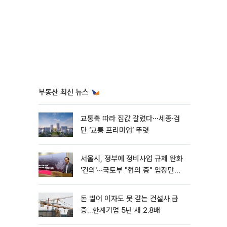
부동산 최신 뉴스
교통축 따라 집값 갈렸다⋯세종·검
단 ‘교통 프리미엄’ 뚜렷
서울시, 정부에 정비사업 규제 완화
'건의'⋯국토부 "협의 중" 입장만
[종합]
돈 벌어 이자도 못 갚는 건설사 급
증…한계기업 5년 새 2.8배