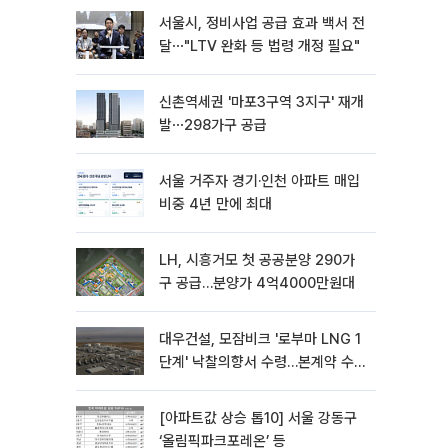
서울시, 정비사업 공급 효과 백서 전
달⋯"LTV 완화 등 법령 개정 필요"
신촌역세권 '마포3구역 3지구' 재개
발⋯298가구 공급
서울 거주자 경기·인천 아파트 매입
비중 4년 만에 최대
LH, 시흥거모 첫 공공분양 290가
구 공급…분양가 4억4000만원대
대우건설, 모잠비크 '로부마 LNG 1
단계' 낙찰의향서 수령…본계약 수
주 ‘청신호'
[아파트값 상승 톱10] 서울 강동구
‘올림픽파크포레온’ 등