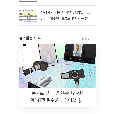
전세사기 피해자 4만 명 넘었다…
LH 피해주택 매입도 1만 가구 돌파
뉴스발전소
콘서트 갈 때 응원봉만?⋯'최
애' 위한 필수품 등장이오! [솔
드아웃]