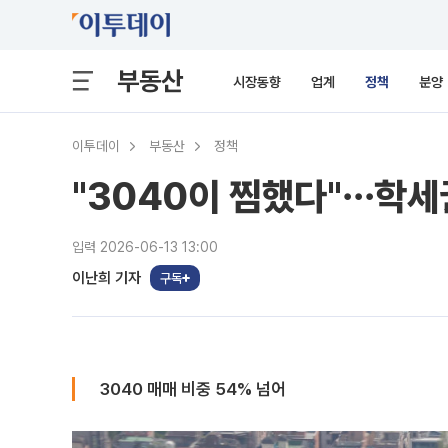
부동산
시장동향
업계
정책
분양
이투데이
부동산
정책
"3040이 찜했다"⋯학세권
입력 2026-06-13 13:00
이난희 기자
구독
3040 매매 비중 54% 넘어