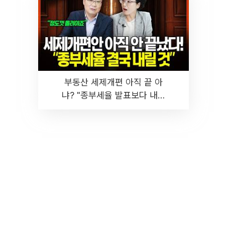
부동산 세제개편 아직 끝 아
냐? "종부세율 발표보다 내릴
것" 장기거주·양도세 전망 I 집
땅지성 I 김인만, 진미윤