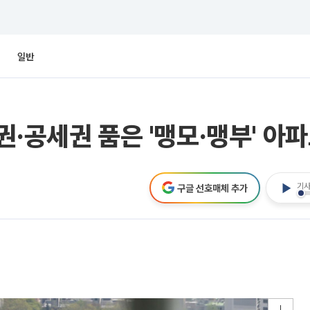
일반
·공세권 품은 '맹모·맹부' 아
기사
구글 선호매체 추가