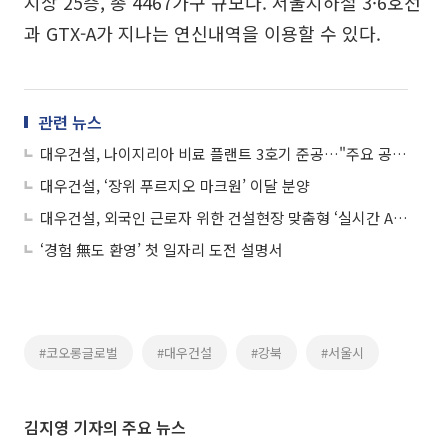
지상 25층, 총 4467가구 규모다. 서울지하철 3·6호선
과 GTX-A가 지나는 연신내역을 이용할 수 있다.
관련 뉴스
대우건설, 나이지리아 비료 플랜트 3호기 준공…"주요 공정 조기 수행"
대우건설, ‘장위 푸르지오 마크원’ 이달 분양
대우건설, 외국인 근로자 위한 건설현장 맞춤형 ‘실시간 AI 번역기’ 개발
‘경험 無도 환영’ 첫 일자리 도전 설명서
#코오롱글로벌
#대우건설
#강북
#서울시
김지영 기자의 주요 뉴스