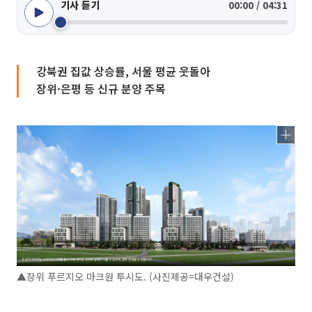
기사 듣기
00:00 / 04:31
강북권 집값 상승률, 서울 평균 웃돌아
장위·은평 등 신규 분양 주목
▲장위 푸르지오 마크원 투시도. (사진제공=대우건설)