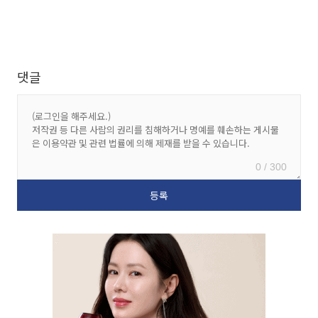
댓글
0 / 300