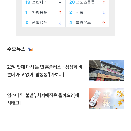
주요뉴스
22일 만에 다시 문 연 홈플러스…정상화 바
쁜데 재고 없어 ‘발동동’[가보니]
입추매직 '불발', 처서매직은 올까요? [해
시태그]