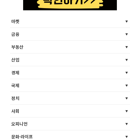
마켓
금융
부동산
산업
경제
국제
정치
사회
오피니언
문화·라이프