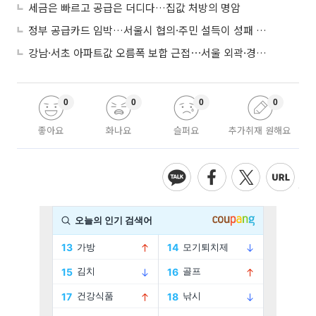
세금은 빠르고 공급은 더디다…집값 처방의 명암
정부 공급카드 임박…서울시 협의·주민 설득이 성패 가른다
강남·서초 아파트값 오름폭 보합 근접⋯서울 외곽·경기 남부 중심 매수세
0
0
0
0
좋아요
화나요
슬퍼요
추가취재 원해요