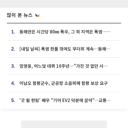
많이 본 뉴스
동해안은 시간당 80㎜ 폭우, 그 외 지역은 폭염…‘극과 극 날씨’
1.
[내일 날씨] 폭염 한풀 꺾여도 무더위 계속⋯동해안 이틀 연속 비
2.
임영웅, 어느덧 데뷔 10주년⋯"가진 것 없던 시절, 내 앞엔 20명의 팬뿐"
3.
이남오 함평군수, 군공항 소음피해 함평 보상 요구
4.
'굿 윌 헌팅' 배우 "기아 EV2 덕분에 살아"…교통사고 후 안전성 극찬
5.