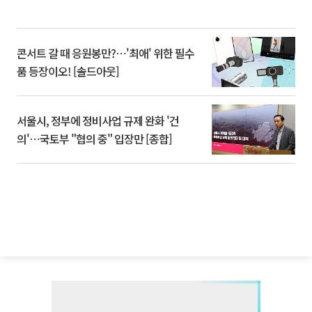
콘서트 갈 때 응원봉만?⋯'최애' 위한 필수
품 등장이오! [솔드아웃]
서울시, 정부에 정비사업 규제 완화 '건
의'⋯국토부 "협의 중" 입장만 [종합]