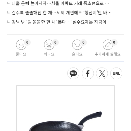
대출 문턱 높아지자⋯서울 아파트 거래 중소형으로 쏠렸다
갈수록 똘똘해진 한 채…세제 개편에도 ‘행선지’만 바뀐다
강남 밖 ‘덜 똘똘한 한 채’ 뜬다⋯“실수요자는 지금이 기회”
0
0
0
0
좋아요
화나요
슬퍼요
추가취재 원해요