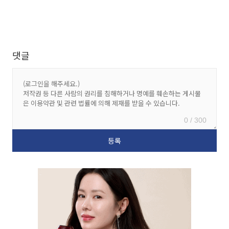
댓글
0 / 300