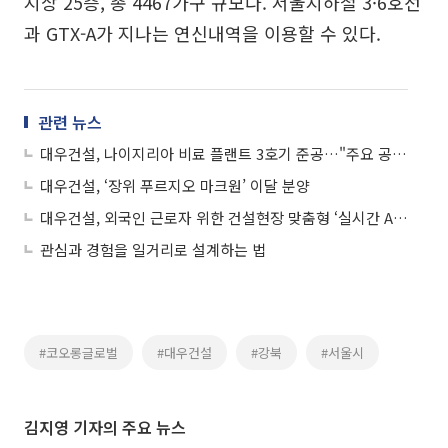
지상 25층, 총 4467가구 규모다. 서울지하철 3·6호선
과 GTX-A가 지나는 연신내역을 이용할 수 있다.
관련 뉴스
대우건설, 나이지리아 비료 플랜트 3호기 준공…"주요 공정 조기 수행"
대우건설, ‘장위 푸르지오 마크원’ 이달 분양
대우건설, 외국인 근로자 위한 건설현장 맞춤형 ‘실시간 AI 번역기’ 개발
관심과 경험을 일거리로 설계하는 법
#코오롱글로벌
#대우건설
#강북
#서울시
김지영 기자의 주요 뉴스