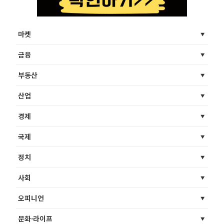
마켓
금융
부동산
산업
경제
국제
정치
사회
오피니언
문화·라이프