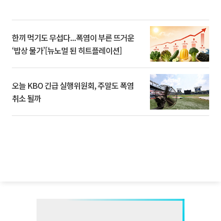
한끼 먹기도 무섭다...폭염이 부른 뜨거운
‘밥상 물가’[뉴노멀 된 히트플레이션]
오늘 KBO 긴급 실행위원회, 주말도 폭염
취소 될까