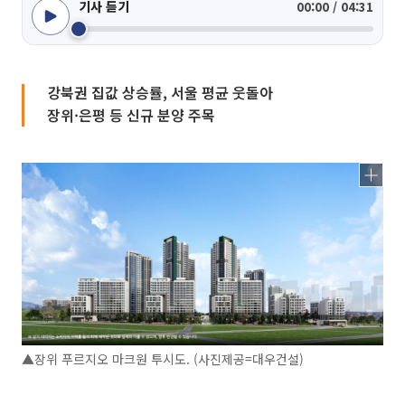
기사 듣기
00:00 / 04:31
강북권 집값 상승률, 서울 평균 웃돌아
장위·은평 등 신규 분양 주목
▲장위 푸르지오 마크원 투시도. (사진제공=대우건설)