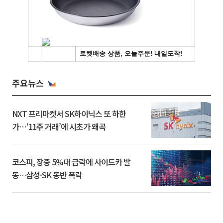
주요뉴스
NXT 프리마켓서 SK하이닉스 또 하한
가⋯‘11주 거래’에 시초가 왜곡
코스피, 장중 5%대 급락에 사이드카 발
동…삼성·SK 동반 폭락