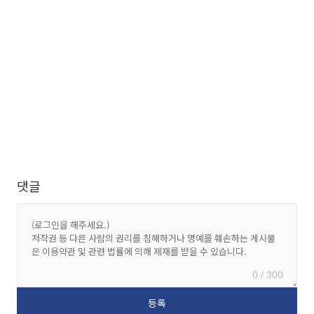
댓글
0 / 300