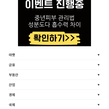
마켓
금융
부동산
산업
경제
국제