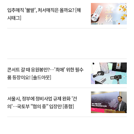
입추매직 '불발', 처서매직은 올까요? [해
시태그]
콘서트 갈 때 응원봉만?⋯'최애' 위한 필수
품 등장이오! [솔드아웃]
서울시, 정부에 정비사업 규제 완화 '건
의'⋯국토부 "협의 중" 입장만 [종합]