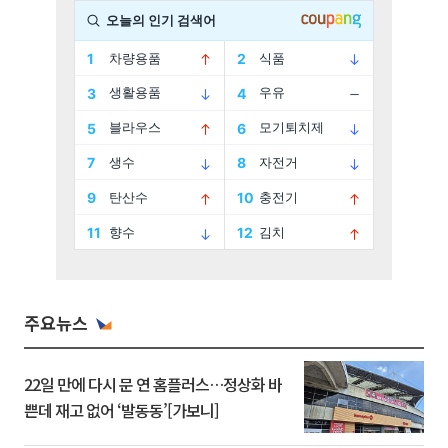
주요뉴스
22일 만에 다시 문 연 홈플러스…정상화 바
쁜데 재고 없어 ‘발동동’[가보니]