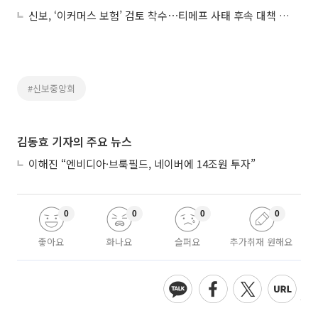
신보, ‘이커머스 보험’ 검토 착수⋯티메프 사태 후속 대책 나오나
#신보중앙회
김동효 기자의 주요 뉴스
이해진 “엔비디아·브룩필드, 네이버에 14조원 투자”
0
0
0
0
좋아요
화나요
슬퍼요
추가취재 원해요