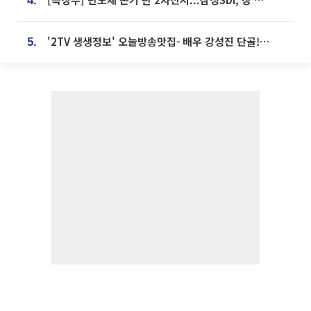
4.
'2TV 생생정보' 오늘방송맛집- 배우 강성진 단골! 쌀국수ㆍ푸팟퐁 커리 맛집 '블○○○'
5.