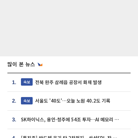
많이 본 뉴스
전북 완주 삼례읍 공장서 화재 발생
속보
1.
서울도 '40도'…오늘 노원 40.2도 기록
속보
2.
SK하이닉스, 용인·청주에 54조 투자…AI 메모리 생산기지 키운다
3.
[특징주] 반도체 온기 탄 2차전지...삼성SDI, 장 초반 7% 넘게 껑충