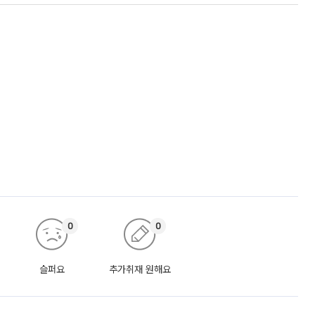
0
0
슬퍼요
추가취재 원해요