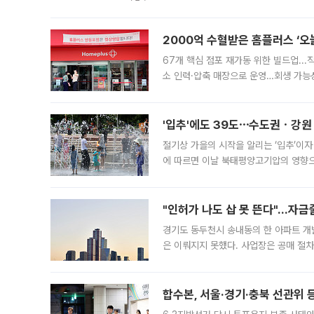
도시브랜드 사업이 공개 이후 시민 공감
2000억 수혈받은 홈플러스 ‘오늘
67개 핵심 점포 재가동 위한 빌드업..
소 인력·압축 매장으로 운영…회생 가능성
영업을 시작한다. 핵심 점포 67개에는 
'입추'에도 39도⋯수도권ㆍ강원
절기상 가을의 시작을 알리는 ‘입추’이자
에 따르면 이날 북태평양고기압의 영향으
도, 낮 최고기온은 31~39도로, 전국
"인허가 나도 삽 못 뜬다"…자금
경기도 동두천시 송내동의 한 아파트 개
은 이뤄지지 못했다. 사업장은 공매 절차
3차 공매까지 진행됐으나 모두 유찰됐다.
후
합수본, 서울·경기·충북 선관위 등