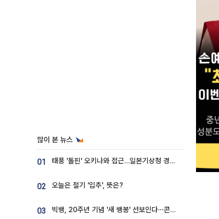
많이 본 뉴스
태풍 '돌핀' 오키나와 접근…일본기상청 경로 업데이트
01
오늘은 절기 '입추', 뜻은?
02
빅뱅, 20주년 기념 '새 뱅봉' 선보인다⋯콘서트 앞두고 팝업 개최
03