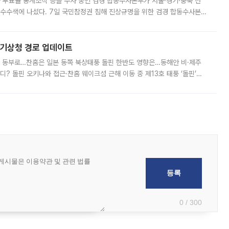
와 투표율 통계조작 등을 수사 중인 검경 합동수사본부가 서울·경기·충북 선
 압수수색에 나섰다. 7일 국민참정권 침해 진상규명을 위한 검경 합동수사본
추가 증거 확보를 위해 중앙선관위, 서울시·경기도·충청북도 선관위, 김포시
본기상청 경로 업데이트
국 동부로…찬홈은 일본 동쪽 북상태풍 돌핀 한반도 영향은…동해안 비·제주
디? 돌핀 오키나와 접근·찬홈 웨이크섬 근해 이동 중 제13호 태풍 ‘돌핀’이
 아마미 지방에 접근하고 있다. 돌핀은 오키나와 부근을 지난 뒤 동중국해
0 / 300