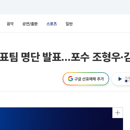
음악
공연/출판
스포츠
일반
대표팀 명단 발표…포수 조형우·
기사
구글 선호매체 추가