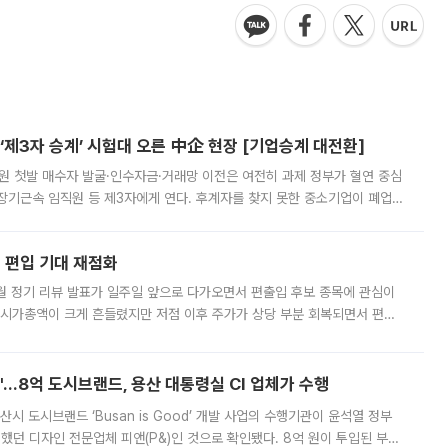
제3자 승계’ 시험대 오른 中企 현장 [기업승계 대전환]
지원 첫발 매수자 발굴·인수자금·거래망 이전은 여전히 과제 정부가 혈연 중심
장기근속 임직원 등 제3자에게 연다. 후계자를 찾지 못한 중소기업이 폐업
해 기술과 일자리를 남기도록 하겠다는 취지다. 다만 세금 감면만으로 거래를
에 편입 기대 재점화
월 정기 리뷰 발표가 일주일 앞으로 다가오면서 편출입 후보 종목에 관심이
 시가총액이 크게 흔들렸지만 저점 이후 주가가 상당 부분 회복되면서 편입
다시 부각되고 있다. 7일 금융투자업계에 따르면 MSCI는 한국시간으로 오는
od'…8억 도시브랜드, 용산 대통령실 CI 업체가 수행
시 도시브랜드 ‘Busan is Good’ 개발 사업의 수행기관이 윤석열 정부
여했던 디자인 전문업체 피앤(P&)인 것으로 확인됐다. 8억 원이 투입된 부산