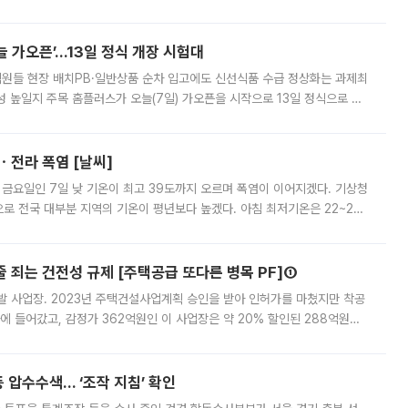
 부족과 디자인 정체성 논란에 휩싸였던 만큼, 사업 선정 과정과 결과물에
 가오픈’...13일 정식 개장 시험대
.직원들 현장 배치PB·일반상품 순차 입고에도 신선식품 수급 정상화는 과제최
 높일지 주목 홈플러스가 오늘(7일) 가오픈을 시작으로 13일 정식으로 재
직원들이 현장 배치되고, PB 상품과 함께 일반 상품 납품도 순차적으로 진행
ㆍ전라 폭염 [날씨]
 금요일인 7일 낮 기온이 최고 39도까지 오르며 폭염이 이어지겠다. 기상청
로 전국 대부분 지역의 기온이 평년보다 높겠다. 아침 최저기온은 22~27
 대부분 지역에 폭염특보가 발효된 가운데 최고체감온도는 35도 안팎까지 올라
줄 죄는 건전성 규제 [주택공급 또다른 병목 PF]①
발 사업장. 2023년 주택건설사업계획 승인을 받아 인허가를 마쳤지만 착공
에 들어갔고, 감정가 362억원인 이 사업장은 약 20% 할인된 288억원에
 현재는 4차 공매를 위한 조건 협의가 진행 중이다. 수도권의 주요 주거 배
 압수수색… ‘조작 지침’ 확인