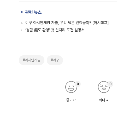
관련 뉴스
야구 아시안게임 차출, 우리 팀은 괜찮을까? [해시태그]
‘경험 無도 환영’ 첫 일자리 도전 설명서
#아시안게임
#야구
0
0
좋아요
화나요