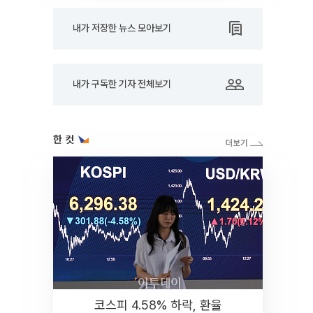
내가 저장한 뉴스 모아보기
내가 구독한 기자 전체보기
한 컷
코스피 4.58% 하락, 환율