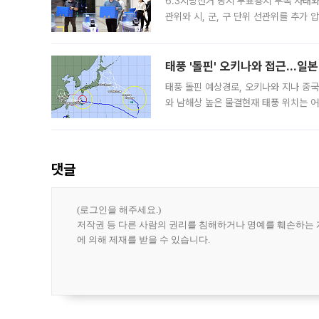
6.3지방선거 당시 투표용지 부족 사태
관위와 시, 군, 구 단위 선관위를 추가
부(김태훈 서울중앙지검 3차장검사)는 
태풍 '돌핀' 오키나와 접근…일
태풍 돌핀 예상경로, 오키나와 지나 중
와 남해상 높은 물결현재 태풍 위치는 어
강한 세력을 유지한 채 일본 오키나와와
댓글