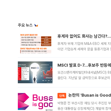
주요 뉴스
후계자 없어도 회사는 남긴다?…‘
후계자 부재 기업에 M&A·EBO 세제 
이던 기업승계 세제의 문을 동종기업과 
대신 M&A나 임직원 인수(EBO)를 통
늘
MSCI 발표 D-7…후보주 반등
모건스탠리캐피털인터내셔널(MSCI) 8
쏠린다. 지난달 말 급락장으로 후보군의
가능성과 지수 추종 자금 유입 기대가 
논란의 'Busan is Go
단독
박형준 전 부산시장 재임 당시 추진된 부산
용산 대통령실 상징체계(CI) 개발에 참