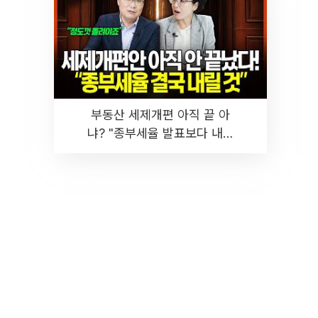
부동산 세제개편 아직 끝 아
냐? "종부세율 발표보다 내릴
것" 장기거주·양도세 전망 I 집
땅지성 I 김인만, 진미윤