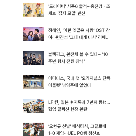
'도라이버' 시즌6 출격⋯홍진경ㆍ조
세호 '잡지 모델' 변신
정해인, '이런 엿같은 사랑' OST 참
여⋯변진섭 '그대 내게 다시' 리메이
크
블랙핑크, 완전체 볼 수 있다⋯"10
주년 행사 전원 참석"
아디다스, 국내 첫 '오리지널스 단독
아울렛' 남양주에 열었다
LF 킨, 일본 후지록과 7년째 동행…
협업 컬렉션 현장 완판
‘오현규 선발’ 베식타시, 크랄로베
1-0 제압⋯UEL PO행 청신호