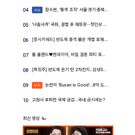
합수본, '통계 조작' 서울·경기·충북 선관위 등 추가 압수수색
04
속보
‘나솔사계’ 국화, 결별 후 재등장⋯첫인상 투표 휩쓸고 ‘인기녀’ 등극
05
[증시키워드] 반도체 충격 뚫은 개별 호재...포스코퓨처엠·에코프로·한화솔루션 '눈길'
06
톰 홀랜드♥젠데이아, 비밀 결혼 파티 포착⋯호텔 대관비만 9억
07
[특징주] 반도체 온기 탄 2차전지...삼성SDI, 장 초반 7% 넘게 껑충
08
논란의 'Busan is Good'…8억 도시브랜드, 용산 대통령실 CI 업체가 수행
09
단독
고점서 후퇴한 국제 금값…국내 금시세는?
10
최신 영상