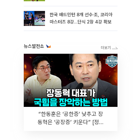
한국 배드민턴 8개 선수·조, 코리아
마스터즈 8강…단식 2장 4강 확보
뉴스발전소
“한동훈은 ‘공한증’ 낮추고 장
동혁은 ‘공장증’ 키운다” [정치
대학]