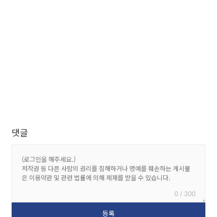
댓글
0 / 300