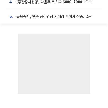
[주간증시전망] 다음주 코스피 6000~7000⋯“外人 수급은 정책이 변수”
4.
뉴욕증시, 연준 금리인상 기대감 꺾이자 상승...S&P500 사상 최고치 [종합]
5.