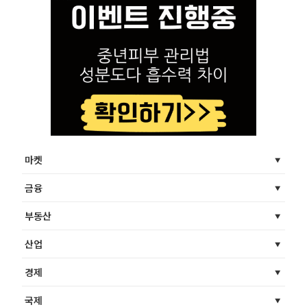
마켓
금융
부동산
산업
경제
국제