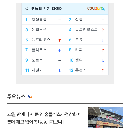
주요뉴스
22일 만에 다시 문 연 홈플러스…정상화 바
쁜데 재고 없어 ‘발동동’[가보니]