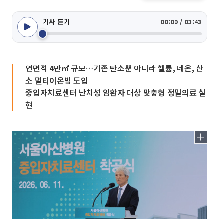
기사 듣기
00:00 / 03:43
연면적 4만㎡ 규모…기존 탄소뿐 아니라 헬륨, 네온, 산
소 멀티이온빔 도입
중입자치료센터 난치성 암환자 대상 맞춤형 정밀의료 실
현