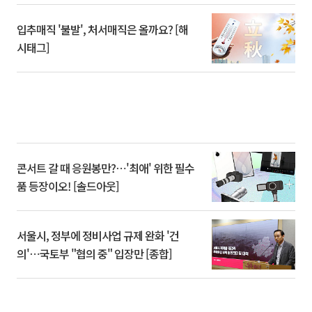
입추매직 '불발', 처서매직은 올까요? [해
시태그]
콘서트 갈 때 응원봉만?⋯'최애' 위한 필수
품 등장이오! [솔드아웃]
서울시, 정부에 정비사업 규제 완화 '건
의'⋯국토부 "협의 중" 입장만 [종합]