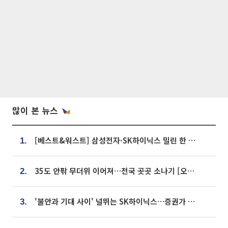
많이 본 뉴스
[베스트&워스트] 삼성전자·SK하이닉스 밀린 한 주…상상인증권은 85% 급등
1.
35도 안팎 무더위 이어져…전국 곳곳 소나기 [오늘 날씨]
2.
'불안과 기대 사이' 널뛰는 SK하이닉스…증권가 "HBM4·LTA 기반 펀터멘털 견고"
3.