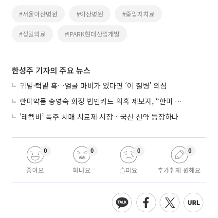
#서울아산병원
#아산병원
#중입자치료
#정밀의료
#IPARK현대산업개발
한성주 기자의 주요 뉴스
귀밑·턱밑 혹…얼굴 마비가 있다면 ‘이 질병’ 의심
한미약품 송영숙 회장 법인카드 의혹 제보자, “한미 잘 되기 바라는 마음”
‘레켐비’ 독주 치매 치료제 시장…국산 신약 등장하나
0
0
0
0
좋아요
화나요
슬퍼요
추가취재 원해요