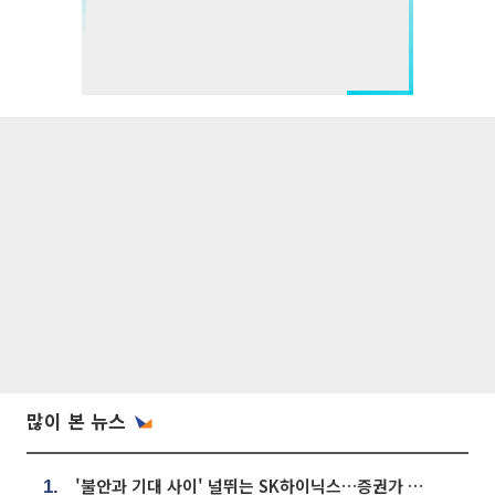
많이 본 뉴스
'불안과 기대 사이' 널뛰는 SK하이닉스…증권가 "HBM4·LTA 기반 펀터멘털 견고"
1.