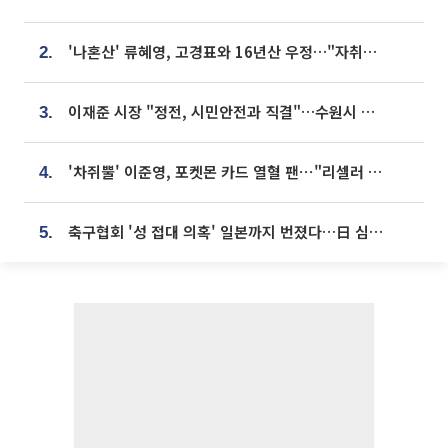
'나혼산' 류혜영, 고경표와 16년산 우정…"자취방서 부모님과 마주쳐"
2.
이재준 시장 "정전, 시민안전과 직결"…수원시 비상대응체계 가동
3.
'차쥐뿔' 이준영, 포켓몬 카드 열혈 팬⋯"리셀러 처단할 것"
4.
축구협회 '성 접대 의혹' 일본까지 번졌다…日 심판 실명 공개
5.