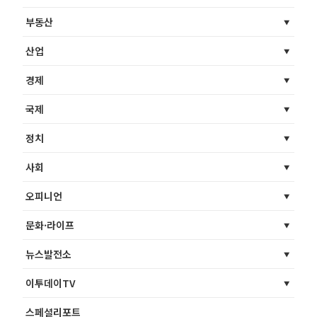
부동산
산업
경제
국제
정치
사회
오피니언
문화·라이프
뉴스발전소
이투데이TV
스페셜리포트