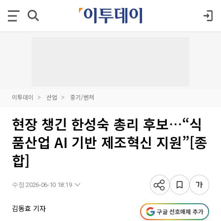
이투데이
산업
중기/벤처
현장 챙긴 한성숙 총리 후보…“식
품산업 AI 기반 제조혁신 지원”[종
합]
수정 2026-06-10 18:19
김동효 기자
구글 선호매체 추가