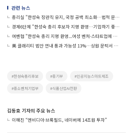
관련 뉴스
총리실 "한성숙 장관직 유지, 국정 공백 최소화…법적 문제 없어"
경제6단체 "한성숙 총리 후보자 지명 환영…기업하기 좋은 환경 기대"
여벤협 "한성숙 총리 지명 환영...여성 벤처·스타트업에 큰 희망"
美 클래리티 법안 연내 통과 가능성 13%…상원 문턱서 제동
#한성숙총리후보
#중기부
#인공지능스마트제조
#중소벤처기업부
#식품산업AI전환
김동효 기자의 주요 뉴스
이해진 “엔비디아·브룩필드, 네이버에 14조원 투자”