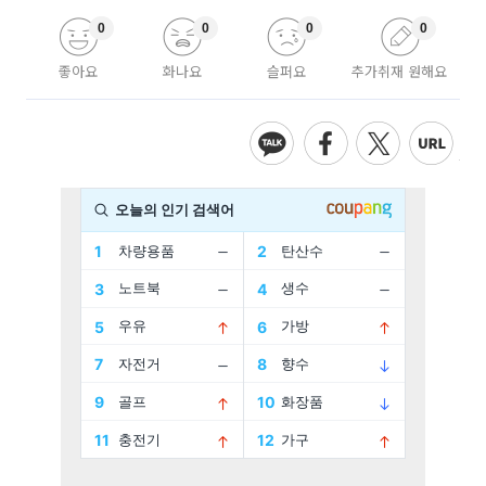
0
0
0
0
좋아요
화나요
슬퍼요
추가취재 원해요