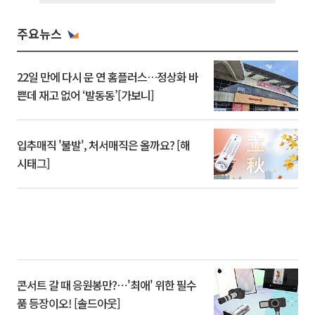
주요뉴스
22일 만에 다시 문 연 홈플러스…정상화 바
쁜데 재고 없어 ‘발동동’[가보니]
입추매직 '불발', 처서매직은 올까요? [해
시태그]
콘서트 갈 때 응원봉만?⋯'최애' 위한 필수
품 등장이오! [솔드아웃]