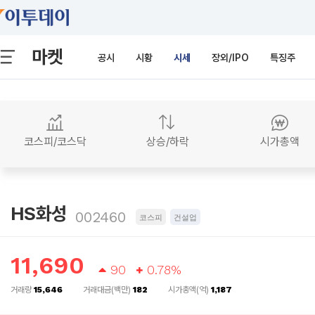
마켓
공시
시황
시세
장외/IPO
특징주
코스피/코스닥
상승/하락
시가총액
HS화성
002460
코스피
건설업
11,690
90
0.78%
거래량
15,646
거래대금(백만)
182
시가총액(억)
1,187