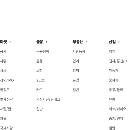
마켓
금융
부동산
산업
공시
금융정책
시장동향
재계
시황
은행
업계
전자/통신/IT
시세
보험
정책
자동차
장외/IPO
2금융
분양
중화학
특징주
카드
일반
항공/물류
투자전략
가상자산/핀테크
유통
채권/펀드
일반
의료/바이오
환율
중기/벤처
국제시황
일반