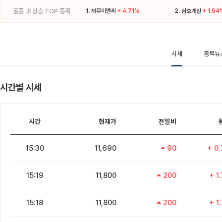
동종 내 상승 TOP 종목
1.
까뮤이앤씨
+ 4.71%
2.
삼호개발
+ 1.64
시세
종목뉴