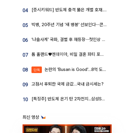
[증시키워드] 반도체 충격 뚫은 개별 호재...포스코퓨처엠·에코프로·한화솔루션 '눈길'
04
빅뱅, 20주년 기념 '새 뱅봉' 선보인다⋯콘서트 앞두고 팝업 개최
05
‘나솔사계’ 국화, 결별 후 재등장⋯첫인상 투표 휩쓸고 ‘인기녀’ 등극
06
톰 홀랜드♥젠데이아, 비밀 결혼 파티 포착⋯호텔 대관비만 9억
07
논란의 'Busan is Good'…8억 도시브랜드, 용산 대통령실 CI 업체가 수행
08
단독
고점서 후퇴한 국제 금값…국내 금시세는?
09
[특징주] 반도체 온기 탄 2차전지...삼성SDI, 장 초반 7% 넘게 껑충
10
최신 영상