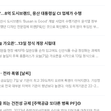
다시 부각되고 있다. 7일 금융투자업계에 따르면 MSCI는 한국시간으로 오는
od'…8억 도시브랜드, 용산 대통령실 CI 업체가 수행
시 도시브랜드 ‘Busan is Good’ 개발 사업의 수행기관이 윤석열 정부
여했던 디자인 전문업체 피앤(P&)인 것으로 확인됐다. 8억 원이 투입된 부산
 부족과 디자인 정체성 논란에 휩싸였던 만큼, 사업 선정 과정과 결과물에
 가오픈’...13일 정식 개장 시험대
.직원들 현장 배치PB·일반상품 순차 입고에도 신선식품 수급 정상화는 과제최
 높일지 주목 홈플러스가 오늘(7일) 가오픈을 시작으로 13일 정식으로 재
직원들이 현장 배치되고, PB 상품과 함께 일반 상품 납품도 순차적으로 진행
ㆍ전라 폭염 [날씨]
 금요일인 7일 낮 기온이 최고 39도까지 오르며 폭염이 이어지겠다. 기상청
로 전국 대부분 지역의 기온이 평년보다 높겠다. 아침 최저기온은 22~27
 대부분 지역에 폭염특보가 발효된 가운데 최고체감온도는 35도 안팎까지 올라
줄 죄는 건전성 규제 [주택공급 또다른 병목 PF]①
발 사업장. 2023년 주택건설사업계획 승인을 받아 인허가를 마쳤지만 착공