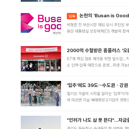
가능성과 지수 추종 자금 유입 기대가 
논란의 'Busan is Go
단독
박형준 전 부산시장 재임 당시 추진된 부산
용산 대통령실 상징체계(CI) 개발에 참
도시브랜드 사업이 공개 이후 시민 공감
2000억 수혈받은 홈플러스 ‘오늘
67개 핵심 점포 재가동 위한 빌드업..
소 인력·압축 매장으로 운영…회생 가능성
영업을 시작한다. 핵심 점포 67개에는 
'입추'에도 39도⋯수도권ㆍ강원
절기상 가을의 시작을 알리는 ‘입추’이자
에 따르면 이날 북태평양고기압의 영향으
도, 낮 최고기온은 31~39도로, 전국
"인허가 나도 삽 못 뜬다"…자금
경기도 동두천시 송내동의 한 아파트 개