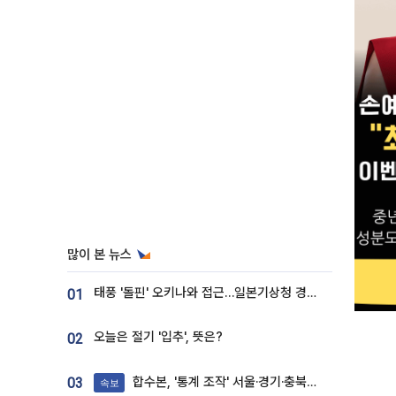
많이 본 뉴스
태풍 '돌핀' 오키나와 접근…일본기상청 경로 업데이트
01
오늘은 절기 '입추', 뜻은?
02
합수본, '통계 조작' 서울·경기·충북 선관위 등 추가 압수수색
03
속보