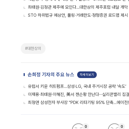
최태원·김정관 제주에 모인다…대한상의 제주포럼 내달 개막
STO 하위법규 예상안, 풀링·거래한도·정형증권 로드맵 제시
#대한상의
손희정 기자의 주요 뉴스
자세히보기
유럽서 키운 히트펌프…삼성·LG, 국내 주거시장 공략 ‘속도’
이재용·최태원·이해진, 美서 젠슨황 만난다⋯실리콘밸리 집결
최정연 삼성전자 부사장 "PDK 리타기팅 95% 단축…에이전트
0
0