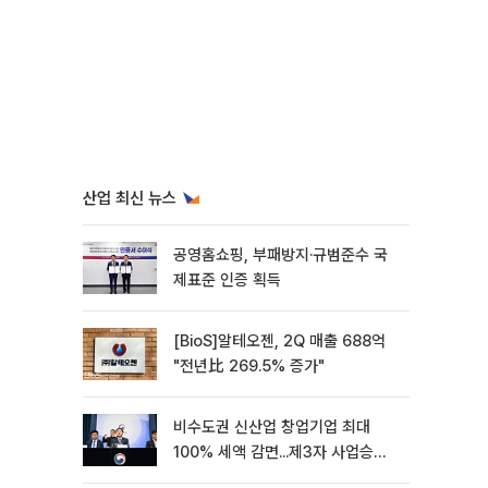
산업 최신 뉴스
공영홈쇼핑, 부패방지·규범준수 국
제표준 인증 획득
[BioS]알테오젠, 2Q 매출 688억
"전년比 269.5% 증가"
비수도권 신산업 창업기업 최대
100% 세액 감면...제3자 사업승계
특례 도입