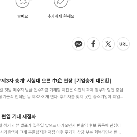
슬퍼요
추가취재 원해요
제3자 승계’ 시험대 오른 中企 현장 [기업승계 대전환]
지원 첫발 매수자 발굴·인수자금·거래망 이전은 여전히 과제 정부가 혈연 중심
장기근속 임직원 등 제3자에게 연다. 후계자를 찾지 못한 중소기업이 폐업
해 기술과 일자리를 남기도록 하겠다는 취지다. 다만 세금 감면만으로 거래를
에 편입 기대 재점화
월 정기 리뷰 발표가 일주일 앞으로 다가오면서 편출입 후보 종목에 관심이
 시가총액이 크게 흔들렸지만 저점 이후 주가가 상당 부분 회복되면서 편입