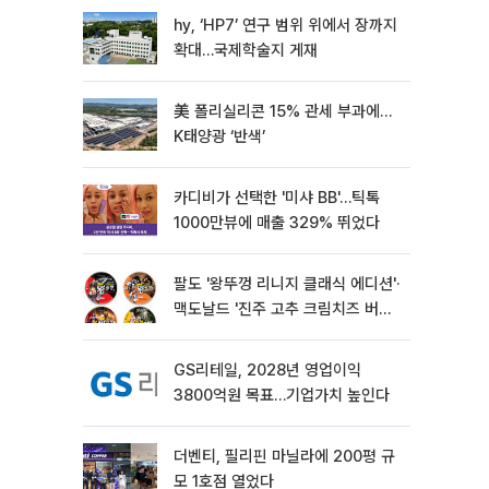
hy, ‘HP7’ 연구 범위 위에서 장까지
확대…국제학술지 게재
美 폴리실리콘 15% 관세 부과에…
K태양광 ‘반색’
카디비가 선택한 '미샤 BB'…틱톡
1000만뷰에 매출 329% 뛰었다
팔도 '왕뚜껑 리니지 클래식 에디션'·
맥도날드 '진주 고추 크림치즈 버거'
외[나왔다 신상]
GS리테일, 2028년 영업이익
3800억원 목표…기업가치 높인다
더벤티, 필리핀 마닐라에 200평 규
모 1호점 열었다