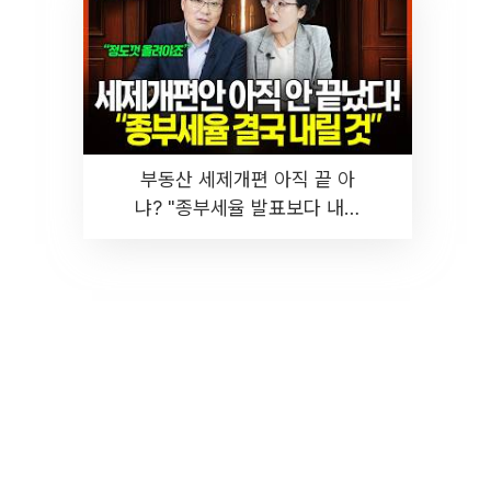
부동산 세제개편 아직 끝 아
냐? "종부세율 발표보다 내릴
것" 장기거주·양도세 전망 I 집
땅지성 I 김인만, 진미윤