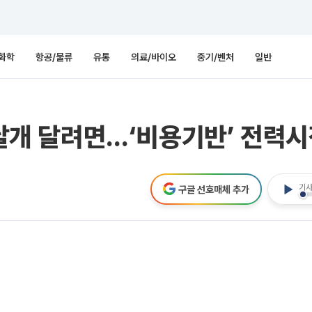
화학
항공/물류
유통
의료/바이오
중기/벤처
일반
업 날개 달려면…‘비용기반’ 전력
기사
구글 선호매체 추가