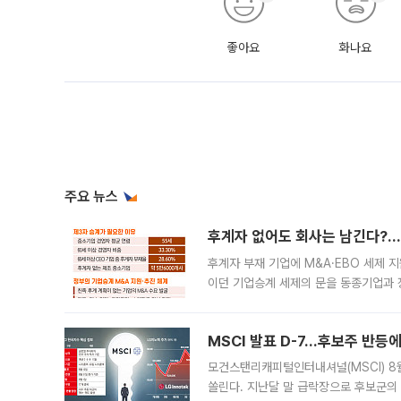
좋아요
화나요
주요 뉴스
후계자 없어도 회사는 남긴다?…‘
후계자 부재 기업에 M&A·EBO 세제 
이던 기업승계 세제의 문을 동종기업과 
대신 M&A나 임직원 인수(EBO)를 통
늘
MSCI 발표 D-7…후보주 반등
모건스탠리캐피털인터내셔널(MSCI) 8
쏠린다. 지난달 말 급락장으로 후보군의