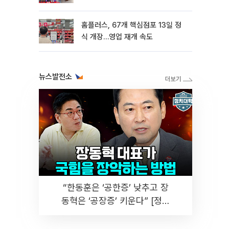
홈플러스, 67개 핵심점포 13일 정
식 개장…영업 재개 속도
뉴스발전소
“한동훈은 ‘공한증’ 낮추고 장
동혁은 ‘공장증’ 키운다” [정치
대학]