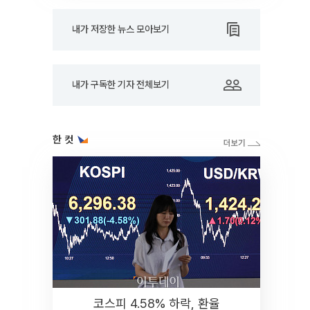
내가 저장한 뉴스 모아보기
내가 구독한 기자 전체보기
한 컷
코스피 4.58% 하락, 환율