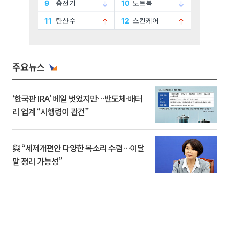
주요뉴스
‘한국판 IRA’ 베일 벗었지만…반도체·배터
리 업계 “시행령이 관건”
與 “세제개편안 다양한 목소리 수렴…이달
말 정리 가능성”