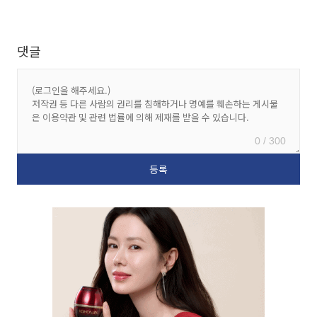
댓글
0 / 300