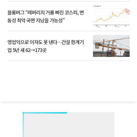
블룸버그 “레버리지 거품 빠진 코스피, 변
동성 최악 국면 지났을 가능성”
영업익으로 이자도 못 낸다…건설 한계기
업 5년 새 62→173곳