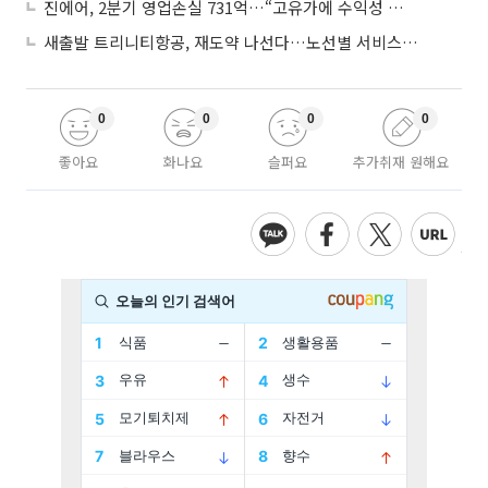
진에어, 2분기 영업손실 731억…“고유가에 수익성 악화”
새출발 트리니티항공, 재도약 나선다…노선별 서비스 차별화
0
0
0
0
좋아요
화나요
슬퍼요
추가취재 원해요