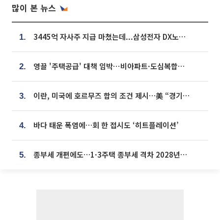
많이 본 뉴스
3445억 자사주 지급 마쳤는데...삼성전자 DX노조, 뒤늦은 '떼쓰기 집회'
1.
영끌 '주택공급' 대책 임박⋯비아파트·도심복합까지 총동원
2.
이란, 미국에 호르무즈 합의 조건 제시…美 “경기 아직 안 끝나” [종합]
3.
바다 태운 폭염에…회 한 접시도 ‘히트플레이션’
4.
종부세 개편에도…1·3주택 종부세 격차 2028년부터 확대
5.