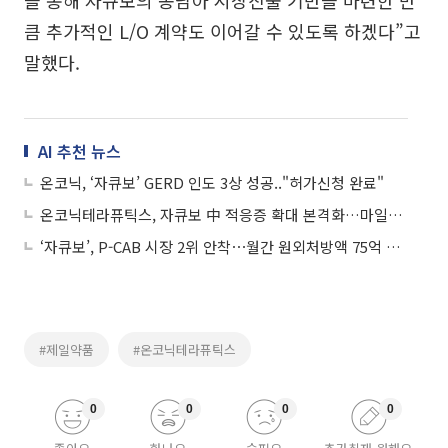
큼 추가적인 L/O 계약도 이어갈 수 있도록 하겠다”고
말했다.
AI 추천 뉴스
온코닉, ‘자큐보’ GERD 인도 3상 성공.."허가신청 완료"
온코닉테라퓨틱스, 자큐보 中 적응증 확대 본격화…마일스톤 100만달러 추가 확보
‘자큐보’, P-CAB 시장 2위 안착⋯월간 원외처방액 75억 돌파
#제일약품
#온코닉테라퓨틱스
0
0
0
0