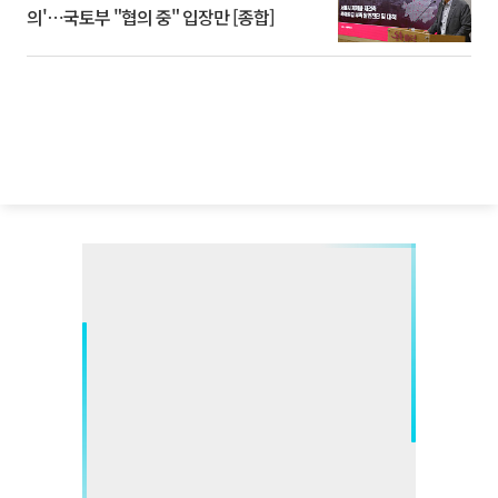
의'⋯국토부 "협의 중" 입장만 [종합]