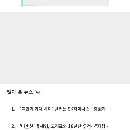
많이 본 뉴스
'불안과 기대 사이' 널뛰는 SK하이닉스…증권가 "HBM4·LTA 기반 펀터멘털 견고"
1.
'나혼산' 류혜영, 고경표와 16년산 우정…"자취방서 부모님과 마주쳐"
2.