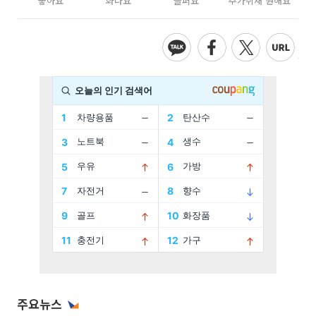
좋아요
화나요
슬퍼요
추가취재 원해요
주요뉴스