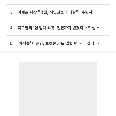
이재준 시장 "정전, 시민안전과 직결"…수원시 비상대응체계 가동
3.
축구협회 '성 접대 의혹' 일본까지 번졌다…日 심판 실명 공개
4.
'차쥐뿔' 이준영, 포켓몬 카드 열혈 팬⋯"리셀러 처단할 것"
5.