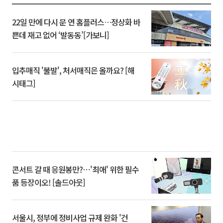
22일 만에 다시 문 연 홈플러스…정상화 바
쁜데 재고 없어 ‘발동동’[가보니]
입추매직 '불발', 처서매직은 올까요? [해
시태그]
콘서트 갈 때 응원봉만?⋯'최애' 위한 필수
품 등장이오! [솔드아웃]
서울시, 정부에 정비사업 규제 완화 '건