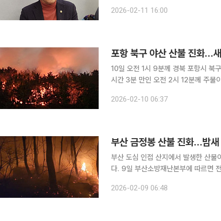
상 여건과 입산객 증가 등으로 산불 
2026-02-11 16:00
소화하겠다”고 밝혔다.
포항 북구 야산 산불 진화…새
10일 오전 1시 9분께 경북 포항시 북
시간 3분 만인 오전 2시 12분께 주불이 잡히며 큰 확
인력 78명과 진화 차량 20대를 현장
2026-02-10 06:37
히면서 인명 피해는 발생하지 않은 것
부산 금정봉 산불 진화…밤새
부산 도심 인접 산지에서 발생한 산불이
다. 9일 부산소방재난본부에 따르면 전날인 8일 오후 8시 38분께 부산 부산진구 초읍동과 동래구
사직동 경계에 있는 금정봉(해발 399.3ｍ) 8부
2026-02-09 06:48
연소 확산을 막기 위해 오후 10시 45