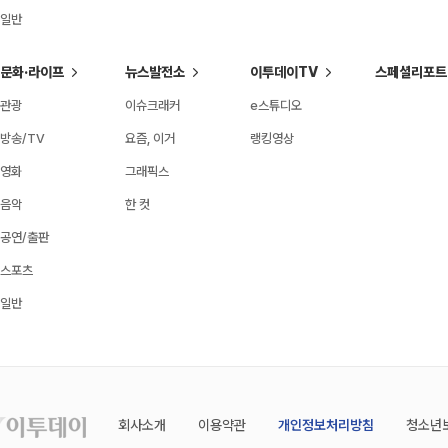
일반
문화·라이프
뉴스발전소
이투데이TV
스페셜리포트
관광
이슈크래커
e스튜디오
방송/TV
요즘, 이거
랭킹영상
영화
그래픽스
음악
한 컷
공연/출판
스포츠
일반
회사소개
이용약관
개인정보처리방침
청소년