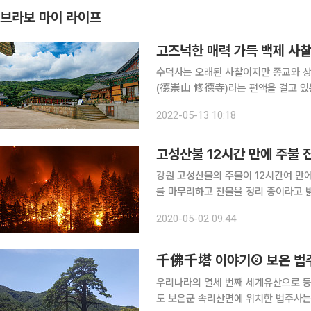
브라보 마이 라이프
고즈넉한 매력 가득 백제 사
수덕사는 오래된 사찰이지만 종교와 상
(德崇山 修德寺)라는 편액을 걸고 있
하고 듬직하다. 경내가 시작되는 일주문
2022-05-13 10:18
한 편안하다. 이처럼 수덕사는 오래전
고성산불 12시간 만에 주불 
강원 고성산불의 주불이 12시간여 만에
를 마무리하고 잔불을 정리 중이라고 밝
의 한 주택에서 난 불이 인근 야산으로
2020-05-02 09:44
산림청은 이 화재로 주택 1채, 우사 1채
千佛千塔 이야기② 보은 법
우리나라의 열세 번째 세계유산으로 등재
도 보은군 속리산면에 위치한 법주사는