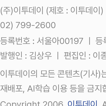
(주)이투데이 (제호 : 이투데이
02) 799-2600
등록번호 : 서울아00197 ㅣ 등록일
발행인 : 김상우 ㅣ 편집인 : 
이투데이의 모든 콘텐츠(기사)는
재배포, AI학습 이용 등을 금지
Copyright 2006.
이투데이
.