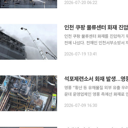
2026-07-20 06:22
석남동 쿠팡32물류센터에서 발생한 불
인천 쿠팡 물류센터 화재 진압
인천 쿠팡 물류센터 화재를 진압하기 
전에 나섰다. 전재인 인천서부소방서 재난대응과장은 19일 현장 브리핑에서 “화재가 난 물류센터는
3단 선반(랙) 구조의 대형 창고로 가
2026-07-19 13:41
석포제련소서 화재 발생…영풍
영풍 “황산 등 유해물질 외부 유출 우려 없다” 경북 봉화군 영풍 석포제련소에서 
운데 운영업체인 영풍 측에선 화재로 
밝혔다. 9일 업계에 따르면 이날 오후 12시 36분께 경북 봉화군 석포면에 있는 석포제련소에서 불
2026-07-09 16:30
이