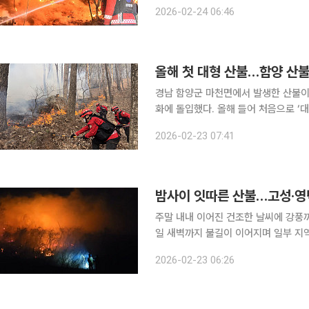
수차례 발송됐다. 24일 산림당국과 연합뉴스 등에 따르면 이날 오전 5시 기준 밀양 산불 진화율은
2026-02-24 06:46
51%로 집계됐다. 전체 화선 5.8㎞ 
올해 첫 대형 산불…함양 산불
경남 함양군 마천면에서 발생한 산불이
화에 돌입했다. 올해 들어 처음으로 ‘대
타르)에 육박하는 것으로 집계됐다. 23일 산림청과 연합뉴스 등에 따르면 이날 오전 5시 기준 함양
2026-02-23 07:41
산불의 진화율은 32%다. 전체 화선 
밤사이 잇따른 산불…고성·영덕
주말 내내 이어진 건조한 날씨에 강풍
일 새벽까지 불길이 이어지며 일부 지역
황이 이어졌다. 산림당국과 각 지자체에 따르면 23일 오전 2시 19분께 충북 단양군 대강면 장림리
2026-02-23 06:26
산10-1 일원에서 산불이 발생했다. 단