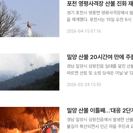
포천 영평사격장 산불 진화 
경기 포천시 영중면 영평사격장에서 발
을 재개했다. 포천시는 15일 오전 6시 2분께 헬기 6대를 투입해 진화 작업을 다시 시작했다고 밝혔
다. 산림당국은 이날 오전 중 주불 진
2026-04-15 07:16
피해는 없는 것으로
밀양 산불 20시간여 만에 주
경남 밀양시 삼랑진읍 일대를 덮친 산불의 주불
따르면 산림 및 소방 당국은 이날 낮 1
완료했다. 전날 오후 4시 10분께 삼
2026-02-24 15:53
20분 만이다. 이번 화재로 인한 산
밀양 산불 이틀째…'대응 2단
경남 밀양시 삼랑진읍에서 발생한 산불
불길이 확산되면서 인근 마을 주민과 