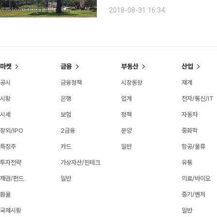
산 천황봉과 관음봉을 연결한 그 일대는 명승 제61호로 
2018-08-31 16:34
봉을 비롯해 9개의 봉우리가 있어 원
마켓
금융
부동산
산업
공시
금융정책
시장동향
재계
시황
은행
업계
전자/통신/IT
시세
보험
정책
자동차
장외/IPO
2금융
분양
중화학
특징주
카드
일반
항공/물류
투자전략
가상자산/핀테크
유통
채권/펀드
일반
의료/바이오
환율
중기/벤처
국제시황
일반