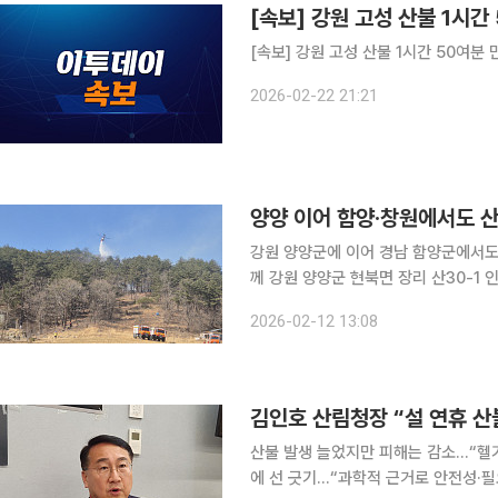
[속보] 강원 고성 산불 1시간
[속보] 강원 고성 산불 1시간 50여분
2026-02-22 21:21
양양 이어 함양·창원에서도 산
강원 양양군에 이어 경남 함양군에서도 산불이 발생
께 강원 양양군 현북면 장리 산30-1
전재난문자를 통해 “현북면 장리 산30-1 인근 
2026-02-12 13:08
확산 우려로 오전 11시 48분 소방 대
김인호 산림청장 “설 연휴 산
산불 발생 늘었지만 피해는 감소…“헬기
에 선 긋기…“과학적 근거로 안전성·필요성 설명할 것” 김인호 산림청장