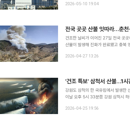
2026-05-10 19:04
기가 상공으로 치솟았으며 소방본부에는
전국 곳곳 산불 잇따라…춘천
건조한 날씨가 이어진 27일 전국 곳
산불이 발생해 진화가 완료됐고 충북 
에 나섰다. 27일 오전 10시 15분께 강원 춘천시 서면 서상리에서 산불이 발생했다. 산림 당국은 소
2026-04-27 13:26
방 당국과 함께 진화 헬기 9대와 진화 인
'건조 특보' 삼척서 산불…1시
강원도 삼척의 한 국유림에서 발생한 산불이 1시간 
이날 오후 5시 33분쯤 강원 삼척시 하
됐다. 소방당국과 산림은 헬기 6대와 장비 29대, 특수진화대 등 인력 126명을 투입해 오후 7시쯤
2026-04-25 19:56
주불 진화를 마쳤다. 당국은 화재 원인