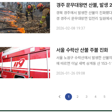
경주 문무대왕면 산불, 발생 
경북 경주에서 발생한 산불이 진화됐다. 발화 20시간 만이다.
경 경주시 문무대왕면 입천리 일원에서 발
산불은 건조한 날씨와 초속 7m 안팎의
2026-02-08 19:37
겪던 당국은 15시간 만에 국가소방동원
서울 수락산 산불 주불 진화
서울 노원구 수락산에서 발생한 산불의 주불이 진화됐다. 26일 
에 따르면 이날 새벽 상계동 산 153
현재 잔불 정리 작업이 진행 중이다. 노원구는 이날 오전 8시 44분께 안전재난문자를 통해 “수락산
2026-01-26 09:08
산불 주불 진화 완료, 잔불 정리 중”이
1
2
3
4
5