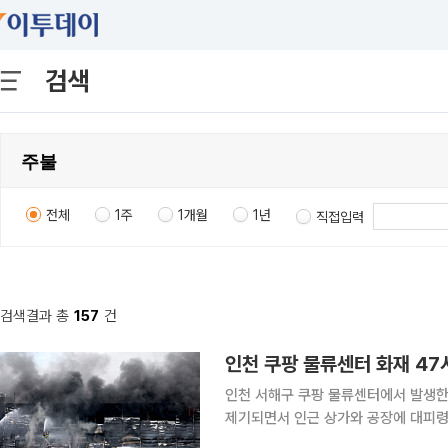
검색
전체
1주
1개월
1년
직접입력
검색결과 총
157
건
인천 쿠팡 물류센터 화재 4
인천 서해구 쿠팡 물류센터에서 발생한
제기되면서 인근 상가와 공장에 대피령이
대피소로 몸을 피했다. 20일 인천소방본부와 연합뉴스 등에 따르면 18일 오전 6시 54분께 서해구