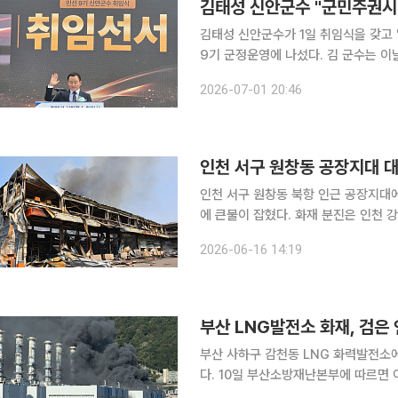
김태성 신안군수 "군민주권시
김태성 신안군수가 1일 취임식을 갖고 
9기 군정운영에 나섰다. 김 군수는 이날 군청 광장에서 열린 취임식에서 "오늘부로 행정의 주권을
진짜 주인인 군민에게 온전히 돌려드리
2026-07-01 20:46
인천 서구 원창동 공장지대 대
인천 서구 원창동 북항 인근 공장지대에
에 큰불이 잡혔다. 화재 분진은 인천 강
일 인천소방본부, 연합뉴스 등에 따르면
2026-06-16 14:19
불이 났다. 이 불로 인명피해는 발
부산 LNG발전소 화재, 검은
부산 사하구 감천동 LNG 화력발전소에
다. 10일 부산소방재난본부에 따르면 이날 오후 3시53분경 부산 사하구 감천동 한국남부발전 LNG
화력발전소(빛드림본부)에서 화재가 발생, 대응