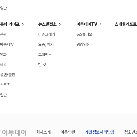
일반
문화·라이프
뉴스발전소
이투데이TV
스페셜리포트
관광
이슈크래커
e스튜디오
방송/TV
요즘, 이거
랭킹영상
영화
그래픽스
음악
한 컷
공연/출판
스포츠
일반
회사소개
이용약관
개인정보처리방침
청소년