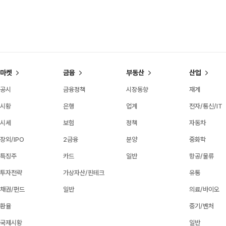
마켓
금융
부동산
산업
공시
금융정책
시장동향
재계
시황
은행
업계
전자/통신/IT
시세
보험
정책
자동차
장외/IPO
2금융
분양
중화학
특징주
카드
일반
항공/물류
투자전략
가상자산/핀테크
유통
채권/펀드
일반
의료/바이오
환율
중기/벤처
국제시황
일반