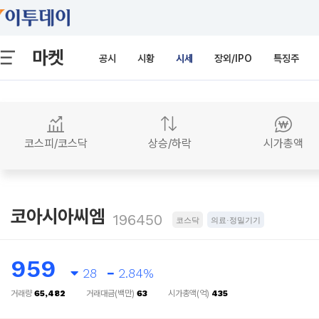
마켓
공시
시황
시세
장외/IPO
특징주
코스피/코스닥
상승/하락
시가총액
코아시아씨엠
196450
코스닥
의료·정밀기기
959
28
2.84%
거래량
65,482
거래대금(백만)
63
시가총액(억)
435