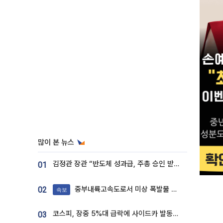
많이 본 뉴스
김정관 장관 “반도체 성과급, 주총 승인 받도록”…상법·자본시장법 개정 시사
01
중부내륙고속도로서 미상 폭발물 발견
02
속보
코스피, 장중 5%대 급락에 사이드카 발동…삼성·SK 동반 폭락
03