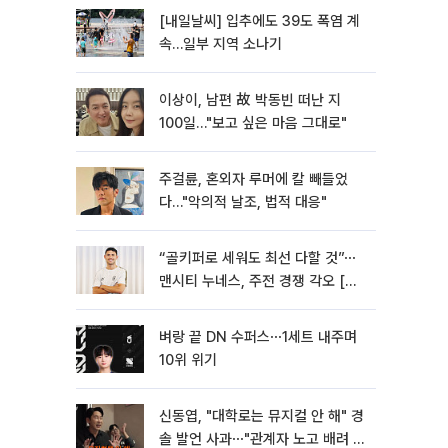
[내일날씨] 입추에도 39도 폭염 계
속…일부 지역 소나기
이상이, 남편 故 박동빈 떠난 지
100일…"보고 싶은 마음 그대로"
주걸륜, 혼외자 루머에 칼 빼들었
다…"악의적 날조, 법적 대응"
“골키퍼로 세워도 최선 다할 것”⋯
맨시티 누네스, 주전 경쟁 각오 [인
터뷰]
벼랑 끝 DN 수퍼스⋯1세트 내주며
10위 위기
신동엽, "대학로는 뮤지컬 안 해" 경
솔 발언 사과⋯"관계자 노고 배려 못