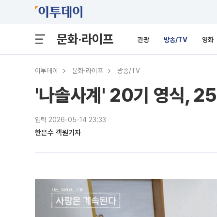
문화·라이프
관광
방송/TV
영화
이투데이
문화·라이프
방송/TV
'나솔사계' 20기 영식, 
입력 2026-05-14 23:33
한은수 객원기자