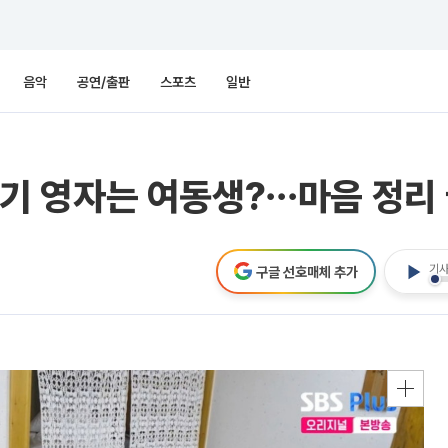
음악
공연/출판
스포츠
일반
25기 영자는 여동생?⋯마음 정리 
기사
구글 선호매체 추가