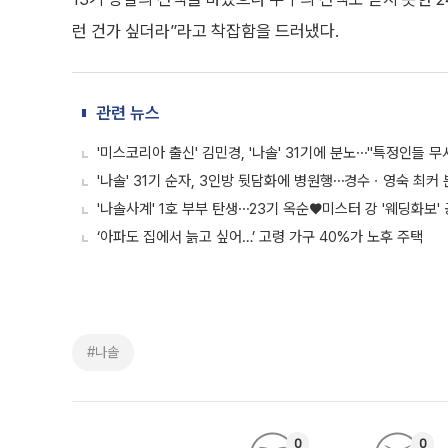
런 건가 싶더라”라고 착잡함을 드러냈다.
관련 뉴스
'미스코리아 출신' 김민경, '나솔' 31기에 분노⋯"특정인들 무
'나솔' 31기 순자, 3인방 뒷담화에 병원행⋯경수ㆍ영숙 최커
'나솔사계' 1호 부부 탄생⋯23기 옥순♥미스터 강 '웨딩화보'
‘아파도 집에서 늙고 싶어…’ 고령 가구 40%가 노후 주택
#나솔
0
0