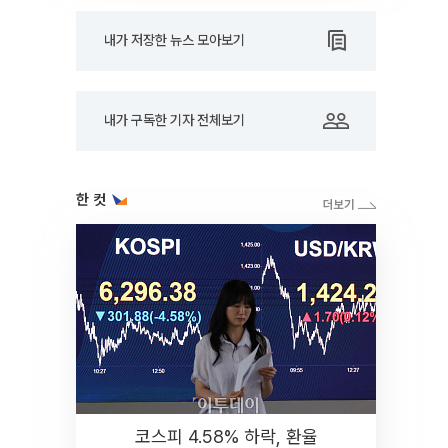
내가 저장한 뉴스 모아보기
내가 구독한 기자 전체보기
한 컷
코스피 4.58% 하락, 환율