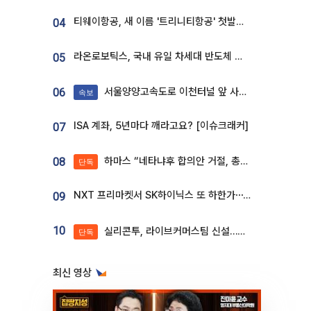
티웨이항공, 새 이름 '트리니티항공' 첫발…SSC 전략 본격화
04
라온로보틱스, 국내 유일 차세대 반도체 공정 로봇 개발 ‘고객사 테스트 진행’
05
서울양양고속도로 이천터널 앞 사고 발생
06
속보
ISA 계좌, 5년마다 깨라고요? [이슈크래커]
07
하마스 “네타냐후 합의안 거절, 총선 앞두고 시간 끌기”
08
단독
NXT 프리마켓서 SK하이닉스 또 하한가⋯‘11주 거래’에 시초가 왜곡
09
10
실리콘투, 라이브커머스팀 신설…K뷰티 ‘글로벌 판매망’ 확대[K뷰티 라방戰]
단독
최신 영상