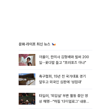
문화·라이프 최신 뉴스
아옳이, 한의사 김형배와 벌써 200
일⋯꽃다발 들고 "프러포즈 아냐"
축구협회, 15년 전 국가대표 경기
앞두고 외국인 심판에 ‘성접대’
타일러, '외압설' 부른 활동 중단 영
상 해명⋯"하필 '다이얼로그' 내용이
라"