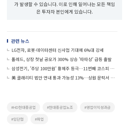
가 발생할 수 있습니다. 이로 인해 일어나는 모든 책임
은 투자자 본인에게 있습니다.
관련 뉴스
LG전자, 로봇·데이터센터 신사업 기대에 6%대 강세
폴레드, 상장 첫날 공모가 300% 상승 '따따상' 급등 출발
삼성전기, '주당 100만원' 황제주 등극…11번째 코스피 황제주로
美 클래리티 법안 연내 통과 가능성 13%…상원 문턱서 제동
#HD현대중공업
#현대중공업노조
#영업이익성과급
#임단협
#파업