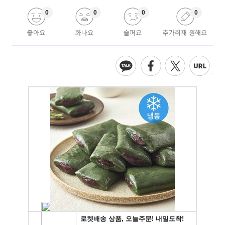
0
0
0
0
좋아요
화나요
슬퍼요
추가취재 원해요