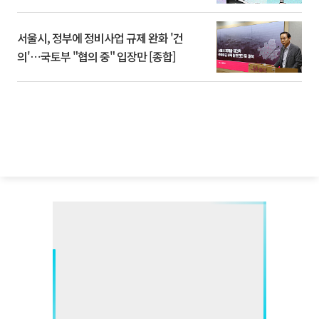
서울시, 정부에 정비사업 규제 완화 '건
의'⋯국토부 "협의 중" 입장만 [종합]