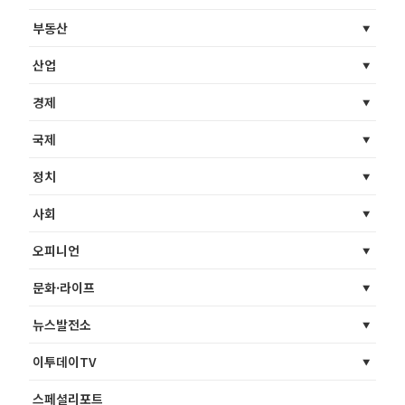
부동산
산업
경제
국제
정치
사회
오피니언
문화·라이프
뉴스발전소
이투데이TV
스페셜리포트