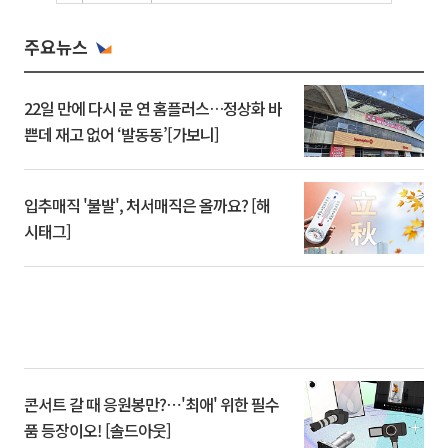
주요뉴스
22일 만에 다시 문 연 홈플러스…정상화 바
쁜데 재고 없어 ‘발동동’[가보니]
입추매직 '불발', 처서매직은 올까요? [해
시태그]
콘서트 갈 때 응원봉만?⋯'최애' 위한 필수
품 등장이오! [솔드아웃]