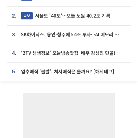
서울도 '40도'…오늘 노원 40.2도 기록
속보
2.
SK하이닉스, 용인·청주에 54조 투자…AI 메모리 생산기지 키운다
3.
'2TV 생생정보' 오늘방송맛집- 배우 강성진 단골! 쌀국수ㆍ푸팟퐁 커리 맛집 '블○○○'
4.
입추매직 '불발', 처서매직은 올까요? [해시태그]
5.