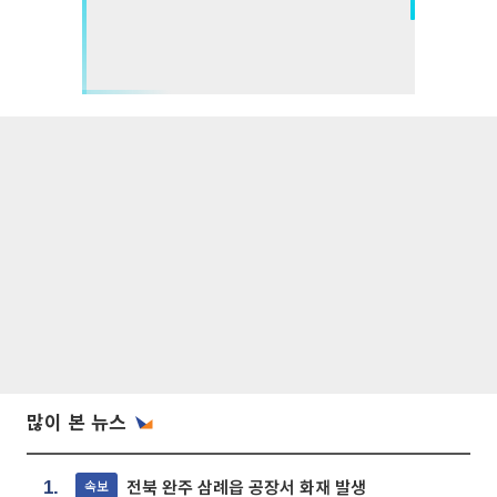
많이 본 뉴스
전북 완주 삼례읍 공장서 화재 발생
속보
1.