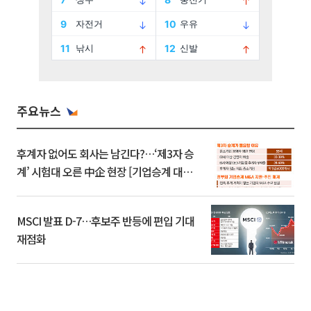
주요뉴스
후계자 없어도 회사는 남긴다?…‘제3자 승
계’ 시험대 오른 中企 현장 [기업승계 대전
환]
MSCI 발표 D-7…후보주 반등에 편입 기대
재점화