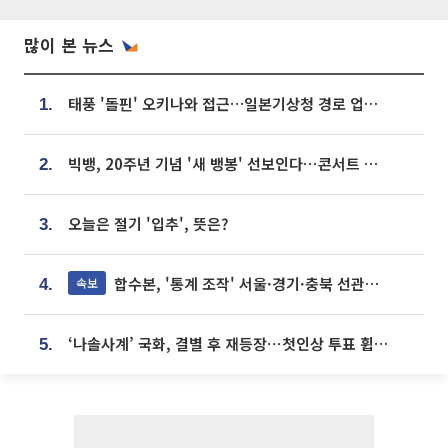
많이 본 뉴스
태풍 '돌핀' 오키나와 접근…일본기상청 경로 업데이트
1.
빅뱅, 20주년 기념 '새 뱅봉' 선보인다⋯콘서트 앞두고 팝업 개최
2.
오늘은 절기 '입추', 뜻은?
3.
합수본, '통계 조작' 서울·경기·충북 선관위 등 추가 압수수색
속보
4.
‘나솔사계’ 국화, 결별 후 재등장⋯첫인상 투표 휩쓸고 ‘인기녀’ 등극
5.