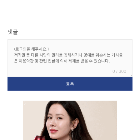
댓글
0 / 300