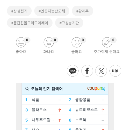
#삼성전기
#인공지능반도체
#황제주
#플립칩볼그리드어레이
#고성능기판
0
0
0
0
좋아요
화나요
슬퍼요
추가취재 원해요