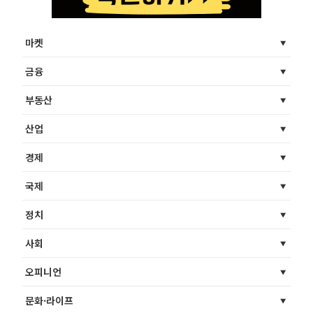
마켓
금융
부동산
산업
경제
국제
정치
사회
오피니언
문화·라이프