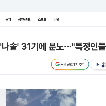
음악
공연/출판
스포츠
일반
 '나솔' 31기에 분노⋯"특정인들
기사
구글 선호매체 추가