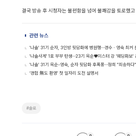
결국 방송 후 시청자는 불편함을 넘어 불쾌감을 토로했고 
관련 뉴스
'나솔' 31기 순자, 3인방 뒷담화에 병원행⋯경수ㆍ영숙 최커
'나솔사계' 1호 부부 탄생⋯23기 옥순♥미스터 강 '웨딩화보'
'나솔' 31기 옥순-영숙, 순자 뒷담화 후폭풍⋯정희 "죄송하다
‘경험 無도 환영’ 첫 일자리 도전 설명서
#솔로
0
0