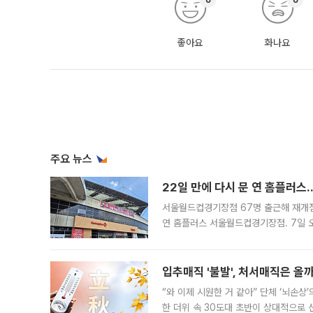
좋아요
화나요
주요 뉴스
22일 만에 다시 문 연 홈플러스
서울월드컵경기장점 67명 출근해 재개점 
연 홈플러스 서울월드컵경기장점. 7일 
우유, 과일 같은 신선식품이 차근차근 자
입추매직 '불발', 처서매직은 올
“와 이제 시원한 거 같아” 단체 ‘뇌손상
한 더위 속 30도대 초반이 상대적으로