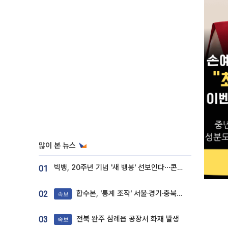
많이 본 뉴스
빅뱅, 20주년 기념 '새 뱅봉' 선보인다⋯콘서트 앞두고 팝업 개최
01
합수본, '통계 조작' 서울·경기·충북 선관위 등 추가 압수수색
02
속보
전북 완주 삼례읍 공장서 화재 발생
03
속보