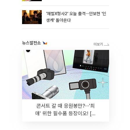
'재벌X형사2' 오늘 출격⋯안보현 '인
생캐' 돌아온다
뉴스발전소
콘서트 갈 때 응원봉만?⋯'최
애' 위한 필수품 등장이오! [솔
드아웃]