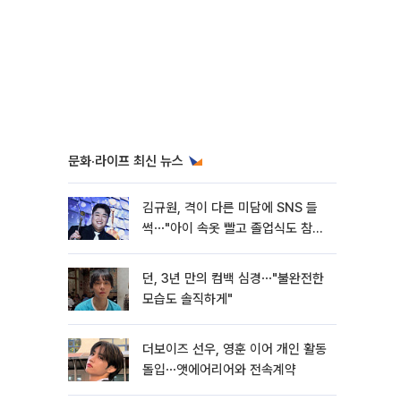
문화·라이프 최신 뉴스
김규원, 격이 다른 미담에 SNS 들
썩⋯"아이 속옷 빨고 졸업식도 참
석"
던, 3년 만의 컴백 심경⋯"불완전한
모습도 솔직하게"
더보이즈 선우, 영훈 이어 개인 활동
돌입⋯앳에어리어와 전속계약