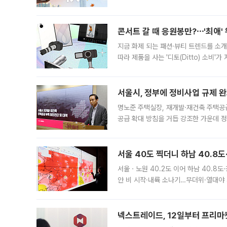
지역에 있었습니다. 7월 말에는 서풍과
콘서트 갈 때 응원봉만?⋯'최애'
지금 화제 되는 패션·뷰티 트렌드를 소개
따라 제품을 사는 '디토(Ditto) 소비
어디일까요? 아이돌 콘서트 시작을 기다
서울시, 정부에 정비사업 규제 완화
명노준 주택실장, 재개발·재건축 주택공
공급 확대 방침을 거듭 강조한 가운데 정
면 반박하고 나섰다. 명노준 서울시 주택
서울 40도 찍더니 하남 40.8도
서울ㆍ노원 40.2도 이어 하남 40.8도
안 비 시작·내륙 소나기…무더위·열대야 
에서도 40도를 웃도는 기온이 관측됐다
의 극심한
넥스트레이드, 12일부터 프리마