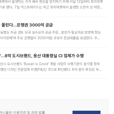
마켓에서 발생하는 가격 왜곡 현상을 방지하기 위해 이달 12일부터 프리마켓
기로 했다. 7일 넥스트레이드는 최근 프리마켓에서 발생한 소량의 상·하한
, 주문 오류로 인한 가격 급등락을 최소화하기 위한 비상 대응방안을 발표
 풀린다…은행권 3000억 공급
리·농협도 취급 검토 당국 실수요자 공급 주문…분양가·필요자금 반영해 한도
에이치방배’에 주요 은행들이 3000억원 규모의 잔금대출을 공급한다. 우리
하고 있어 향후 공급 규모가 늘어날 전망이다. 7일 금융권에 따르면 KB국
od'…8억 도시브랜드, 용산 대통령실 CI 업체가 수행
시 도시브랜드 ‘Busan is Good’ 개발 사업의 수행기관이 윤석열 정부
여했던 디자인 전문업체 피앤(P&)인 것으로 확인됐다. 8억 원이 투입된 부산
 부족과 디자인 정체성 논란에 휩싸였던 만큼, 사업 선정 과정과 결과물에