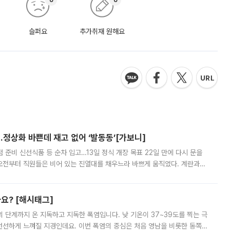
슬퍼요
추가취재 원해요
…정상화 바쁜데 재고 없어 ‘발동동’[가보니]
준비 신선식품 등 순차 입고…13일 정식 개장 목표 22일 만에 다시 문을
오전부터 직원들은 비어 있는 진열대를 채우느라 바쁘게 움직였다. 계란과
리를 잡기 시작했지만, 매장 곳곳엔 여전히 텅 빈 매대가 먼저 눈에 들어왔
까요? [해시태그]
’의 단계까지 온 지독하고 지독한 폭염입니다. 낮 기온이 37~39도를 찍는 극
 선선하게 느껴질 지경인데요. 이번 폭염의 중심은 처음 영남을 비롯한 동쪽