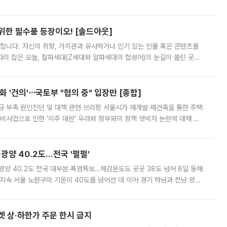
 북서풍이 산맥을 넘어 영남 쪽으로 내려오면서 뜨겁고 건조해졌는데요.
 위한 필수품 등장이오! [솔드아웃]
합니다. 자신의 취향, 가치관과 유사하거나 인기 있는 인물 혹은 콘텐츠를
'가 자리 잡은 오늘, 잘파세대(Z세대와 알파세대의 합성어)의 눈길이 쏠린 곳은
리는 공연장. 응원봉만큼이나 눈에 띄는 게 있습니다. 공연이 시작되기
 '건의'⋯국토부 "협의 중" 입장만 [종합]
급 부족 원인진단 및 대책 관련 브리핑 서울시가 재개발·재건축을 통한 주택
비사업으로 인한 '이주 대란' 우려와 정부와의 정책 엇박자 논란에 대해 정
실장은 2031년까지 31만 가구 착공 목표에 차질이 없다는 입장이나,
·광양 40.2도…전국 '펄펄'
·광양 40.2도 전국 대부분 폭염특보…체감온도도 곳곳 38도 넘어 8일 동해
지속 서울 노원구의 기온이 40도를 넘어선 데 이어 경기 하남과 전남 광양
. 전국 대부분 지역에 폭염특보가 내려진 가운데 곳곳에서 39~40도 안팎
켓 상·하한가 주문 한시 금지