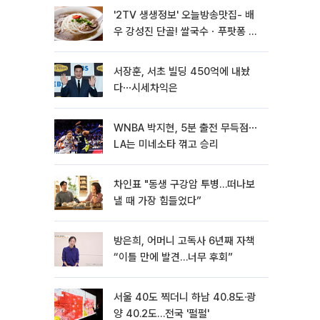
'2TV 생생정보' 오늘방송맛집- 배
우 강성진 단골! 쌀국수ㆍ푸팟퐁 커
리 맛집 '블○○○'
서장훈, 서초 빌딩 450억에 내놨
다⋯시세차익은
WNBA 박지현, 5분 출전 무득점⋯
LA는 미네소타 꺾고 승리
차인표 "동생 구강암 투병…떠나보
낼 때 가장 힘들었다”
방은희, 어머니 고독사 6년째 자책
“이틀 만에 발견…너무 후회”
서울 40도 찍더니 하남 40.8도·광
양 40.2도…전국 '펄펄'