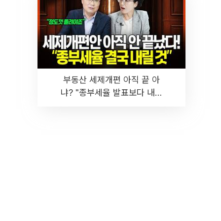
부동산 세제개편 아직 끝 아
냐? "종부세율 발표보다 내릴
것" 장기거주·양도세 전망 I 집
땅지성 I 김인만, 진미윤