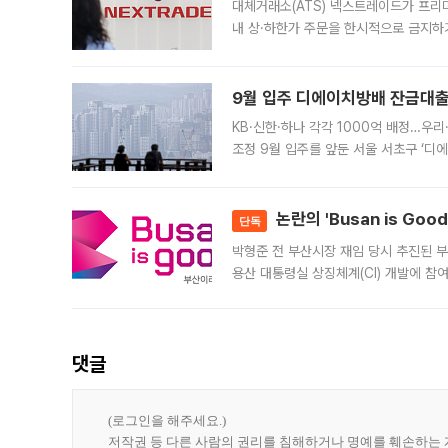
대체거래소(ATS) 넥스트레이드가 프리
내 상·하한가 주문을 한시적으로 금지하
가 체결 사례와 관련해 설명자료를 내고
9월 입주 디에이치방배 잔금대출
KB·신한·하나 각각 1000억 배정…우
조정 9월 입주를 앞둔 서울 서초구 ‘디
은행과 NH농협은행도 대출 취급을 검토
민은행
논란의 'Busan is Go
단독
박형준 전 부산시장 재임 당시 추진된 부산
용산 대통령실 상징체계(CI) 개발에 참
도시브랜드 사업이 공개 이후 시민 공감
댓글