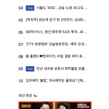
서울도 '40도'…오늘 노원 40.2도 기록
04
속보
[특징주] 반도체 온기 탄 2차전지...삼성SDI, 장 초반 7% 넘게 껑충
05
SK하이닉스, 용인·청주에 54조 투자…AI 메모리 생산기지 키운다
06
'2TV 생생정보' 오늘방송맛집- 배우 강성진 단골! 쌀국수ㆍ푸팟퐁 커리 맛집 '블○○○'
07
톰 홀랜드♥젠데이아, 비밀 결혼 파티 포착⋯호텔 대관비만 9억
08
안산 성곡동 공장서 화학물질 유출 사고 발생
09
속보
입추매직 '불발', 처서매직은 올까요? [해시태그]
10
최신 영상