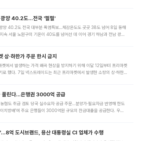
실장은 2031년까지 31만 가구 착공 목표에 차질이 없다는 입장이나,
·광양 40.2도…전국 '펄펄'
·광양 40.2도 전국 대부분 폭염특보…체감온도도 곳곳 38도 넘어 8일 동해
지속 서울 노원구의 기온이 40도를 넘어선 데 이어 경기 하남과 전남 광양
. 전국 대부분 지역에 폭염특보가 내려진 가운데 곳곳에서 39~40도 안팎
켓 상·하한가 주문 한시 금지
마켓에서 발생하는 가격 왜곡 현상을 방지하기 위해 이달 12일부터 프리마켓
기로 했다. 7일 넥스트레이드는 최근 프리마켓에서 발생한 소량의 상·하한
, 주문 오류로 인한 가격 급등락을 최소화하기 위한 비상 대응방안을 발표
 풀린다…은행권 3000억 공급
리·농협도 취급 검토 당국 실수요자 공급 주문…분양가·필요자금 반영해 한도
에이치방배’에 주요 은행들이 3000억원 규모의 잔금대출을 공급한다. 우리
하고 있어 향후 공급 규모가 늘어날 전망이다. 7일 금융권에 따르면 KB국
od'…8억 도시브랜드, 용산 대통령실 CI 업체가 수행