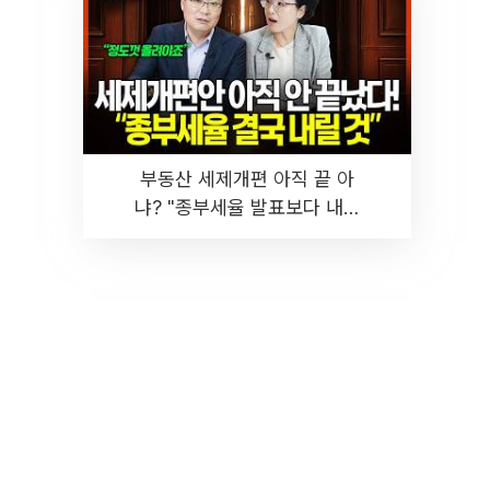
부동산 세제개편 아직 끝 아
냐? "종부세율 발표보다 내릴
것" 장기거주·양도세 전망 I 집
땅지성 I 김인만, 진미윤