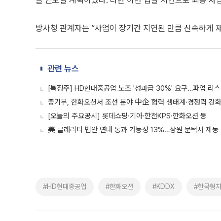
을 인도할 계획이었다. 다만 이번 입찰 지연으로 최종 사
방사청 관계자는 “사업이 장기간 지연된 만큼 신속하게 
관련 뉴스
[특징주] HD현대중공업 노조 '성과급 30%' 요구…파업 리스크
중기부, 한화오션서 조선 분야 中企 협력 생태계·경쟁력 강화
[오늘의 주요공시] 롯데쇼핑·기아·한전KPS·한화오션 등
美 클래리티 법안 연내 통과 가능성 13%…상원 문턱서 제동
#HD현대중공업
#한화오션
#KDDX
#한국형