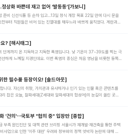
…정상화 바쁜데 재고 없어 ‘발동동’[가보니]
준비 신선식품 등 순차 입고…13일 정식 개장 목표 22일 만에 다시 문을
오전부터 직원들은 비어 있는 진열대를 채우느라 바쁘게 움직였다. 계란과
리를 잡기 시작했지만, 매장 곳곳엔 여전히 텅 빈 매대가 먼저 눈에 들어왔
까요? [해시태그]
’의 단계까지 온 지독하고 지독한 폭염입니다. 낮 기온이 37~39도를 찍는 극
 선선하게 느껴질 지경인데요. 이번 폭염의 중심은 처음 영남을 비롯한 동쪽
 북서풍이 산맥을 넘어 영남 쪽으로 내려오면서 뜨겁고 건조해졌는데요.
 위한 필수품 등장이오! [솔드아웃]
합니다. 자신의 취향, 가치관과 유사하거나 인기 있는 인물 혹은 콘텐츠를
'가 자리 잡은 오늘, 잘파세대(Z세대와 알파세대의 합성어)의 눈길이 쏠린 곳은
리는 공연장. 응원봉만큼이나 눈에 띄는 게 있습니다. 공연이 시작되기
 '건의'⋯국토부 "협의 중" 입장만 [종합]
급 부족 원인진단 및 대책 관련 브리핑 서울시가 재개발·재건축을 통한 주택
비사업으로 인한 '이주 대란' 우려와 정부와의 정책 엇박자 논란에 대해 정