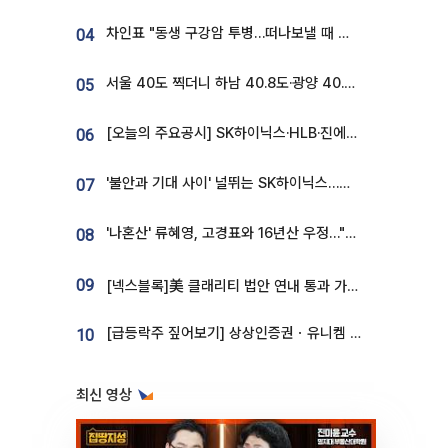
차인표 "동생 구강암 투병…떠나보낼 때 가장 힘들었다”
04
서울 40도 찍더니 하남 40.8도·광양 40.2도…전국 '펄펄'
05
[오늘의 주요공시] SK하이닉스·HLB·진에어·포스코홀딩스·네이버·대우건설 등
06
'불안과 기대 사이' 널뛰는 SK하이닉스…증권가 "HBM4·LTA 기반 펀터멘털 견고"
07
'나혼산' 류혜영, 고경표와 16년산 우정…"자취방서 부모님과 마주쳐"
08
09
[넥스블록]美 클래리티 법안 연내 통과 가능성 13%…상원 문턱서 제동
[급등락주 짚어보기] 상상인증권ㆍ유니켐 2연속, 본느 6연속 ‘상한가’⋯M&A 훈풍 분 증시
10
최신 영상