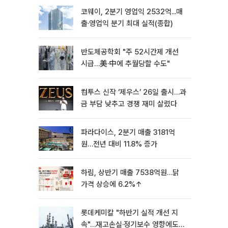
코웨이, 2분기 영업익 2532억...매
출·영업익 분기 최대 실적(종합)
반도체공학회 "주 52시간제 개선
시급…美·中에 추월당할 수도"
컴투스 신작 ‘제우스’ 26일 출시…과
금 부담 낮추고 경쟁 재미 살렸다
파라다이스, 2분기 매출 3181억
원…전년 대비 11.8% 증가
하림, 상반기 매출 7538억원…닭
가격 상승에 6.2%↑
롯데케미칼 "하반기 실적 개선 지
속"…재고손실·정기보수 영향에도