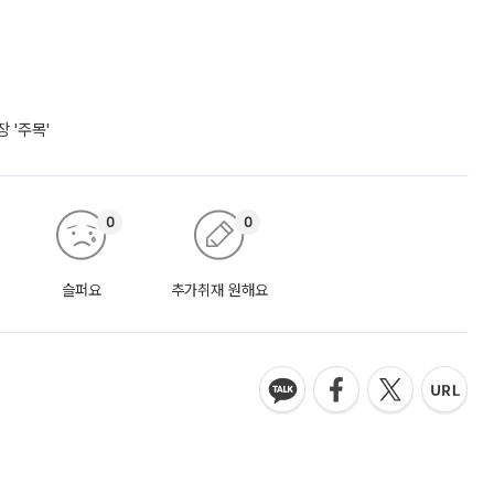
 '주목'
0
0
슬퍼요
추가취재 원해요