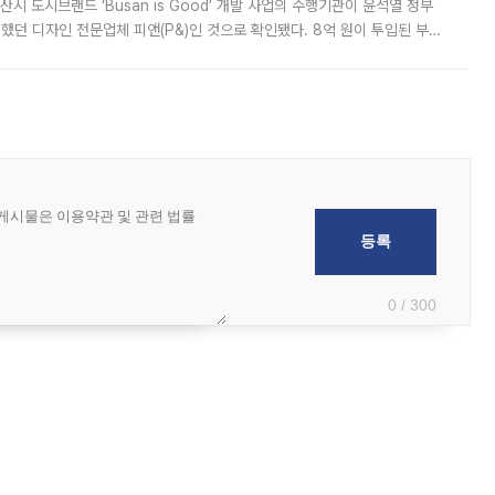
시 도시브랜드 ‘Busan is Good’ 개발 사업의 수행기관이 윤석열 정부
여했던 디자인 전문업체 피앤(P&)인 것으로 확인됐다. 8억 원이 투입된 부산
 부족과 디자인 정체성 논란에 휩싸였던 만큼, 사업 선정 과정과 결과물에
0 / 300