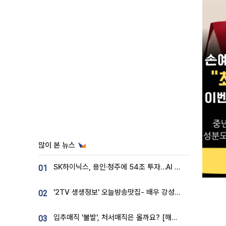
많이 본 뉴스
SK하이닉스, 용인·청주에 54조 투자…AI 메모리 생산기지 키운다
01
'2TV 생생정보' 오늘방송맛집- 배우 강성진 단골! 쌀국수ㆍ푸팟퐁 커리 맛집 '블○○○'
02
입추매직 '불발', 처서매직은 올까요? [해시태그]
03