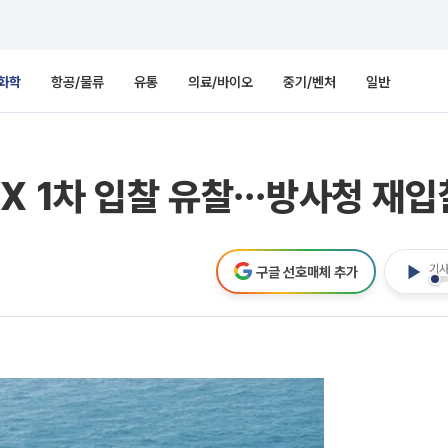
화학
항공/물류
유통
의료/바이오
중기/벤처
일반
X 1차 입찰 유찰⋯방사청 재입
기사
구글 선호매체 추가