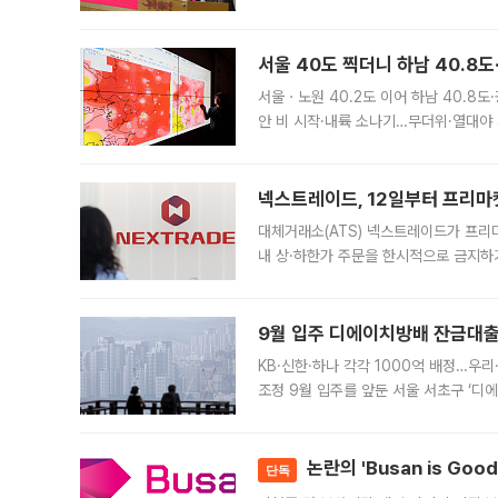
면 반박하고 나섰다. 명노준 서울시 주택
서울 40도 찍더니 하남 40.8도
서울ㆍ노원 40.2도 이어 하남 40.8도
안 비 시작·내륙 소나기…무더위·열대야 
에서도 40도를 웃도는 기온이 관측됐다
의 극심한
넥스트레이드, 12일부터 프리마
대체거래소(ATS) 넥스트레이드가 프리
내 상·하한가 주문을 한시적으로 금지하
가 체결 사례와 관련해 설명자료를 내고
9월 입주 디에이치방배 잔금대출
KB·신한·하나 각각 1000억 배정…우
조정 9월 입주를 앞둔 서울 서초구 ‘디
은행과 NH농협은행도 대출 취급을 검토
민은행
논란의 'Busan is Go
단독