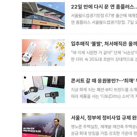
22일 만에 다시 문 연 홈플러스
서울월드컵경기장점 67명 출근해 재개점 
연 홈플러스 서울월드컵경기장점. 7일 
우유, 과일 같은 신선식품이 차근차근 자
입추매직 '불발', 처서매직은 올
“와 이제 시원한 거 같아” 단체 ‘뇌손상
한 더위 속 30도대 초반이 상대적으로
지역에 있었습니다. 7월 말에는 서풍과
콘서트 갈 때 응원봉만?⋯'최애'
지금 화제 되는 패션·뷰티 트렌드를 소개
따라 제품을 사는 '디토(Ditto) 소비
어디일까요? 아이돌 콘서트 시작을 기다
서울시, 정부에 정비사업 규제 완화
명노준 주택실장, 재개발·재건축 주택공
공급 확대 방침을 거듭 강조한 가운데 정