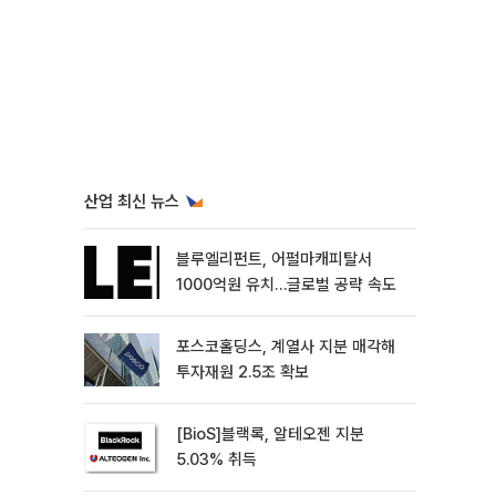
산업 최신 뉴스
블루엘리펀트, 어펄마캐피탈서
1000억원 유치…글로벌 공략 속도
포스코홀딩스, 계열사 지분 매각해
투자재원 2.5조 확보
[BioS]블랙록, 알테오젠 지분
5.03% 취득