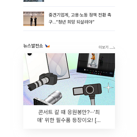
흑자 유지
중견기업계, 고용·노동 정책 전환 촉
구…“청년 희망 되살려야”
뉴스발전소
콘서트 갈 때 응원봉만?⋯'최
애' 위한 필수품 등장이오! [솔
드아웃]