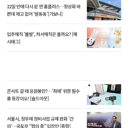
22일 만에 다시 문 연 홈플러스…정상화 바
쁜데 재고 없어 ‘발동동’[가보니]
입추매직 '불발', 처서매직은 올까요? [해
시태그]
콘서트 갈 때 응원봉만?⋯'최애' 위한 필수
품 등장이오! [솔드아웃]
서울시, 정부에 정비사업 규제 완화 '건
의'⋯국토부 "협의 중" 입장만 [종합]