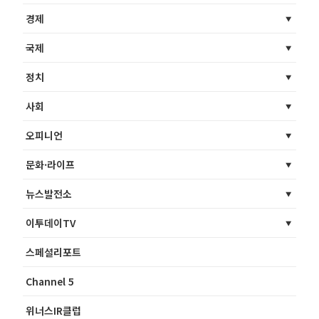
경제
국제
정치
사회
오피니언
문화·라이프
뉴스발전소
이투데이TV
스페셜리포트
Channel 5
위너스IR클럽