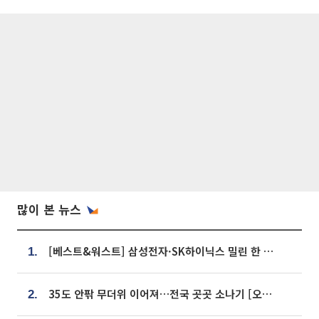
많이 본 뉴스
[베스트&워스트] 삼성전자·SK하이닉스 밀린 한 주…상상인증권은 85% 급등
1.
35도 안팎 무더위 이어져…전국 곳곳 소나기 [오늘 날씨]
2.