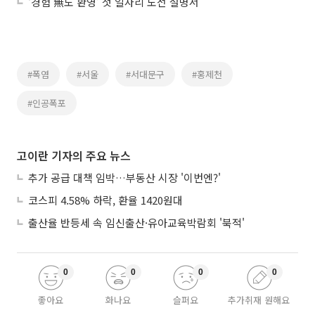
‘경험 無도 환영’ 첫 일자리 도전 설명서
#폭염
#서울
#서대문구
#홍제천
#인공폭포
고이란 기자의 주요 뉴스
추가 공급 대책 임박…부동산 시장 '이번엔?'
코스피 4.58% 하락, 환율 1420원대
출산율 반등세 속 임신출산·유아교육박람회 '북적'
0
0
0
0
좋아요
화나요
슬퍼요
추가취재 원해요