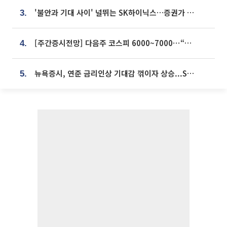
'불안과 기대 사이' 널뛰는 SK하이닉스…증권가 "HBM4·LTA 기반 펀터멘털 견고"
3.
[주간증시전망] 다음주 코스피 6000~7000⋯“外人 수급은 정책이 변수”
4.
뉴욕증시, 연준 금리인상 기대감 꺾이자 상승...S&P500 사상 최고치 [종합]
5.