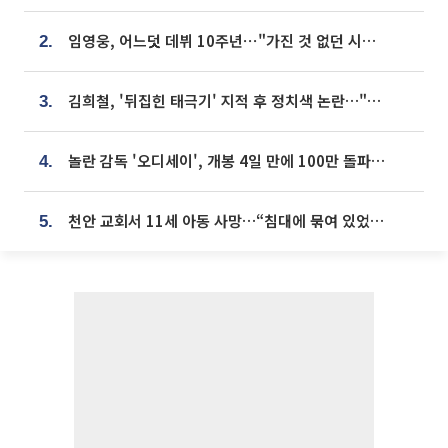
임영웅, 어느덧 데뷔 10주년⋯"가진 것 없던 시절, 내 앞엔 20명의 팬뿐"
2.
김희철, '뒤집힌 태극기' 지적 후 정치색 논란…"좌우 떠나 우리나라 국기"
3.
놀란 감독 '오디세이', 개봉 4일 만에 100만 돌파⋯'왕사남' 보다 빠르다
4.
천안 교회서 11세 아동 사망…“침대에 묶여 있었다” 진술 확보
5.