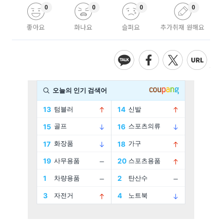
0
0
0
0
좋아요
화나요
슬퍼요
추가취재 원해요