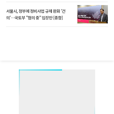
서울시, 정부에 정비사업 규제 완화 '건
의'⋯국토부 "협의 중" 입장만 [종합]