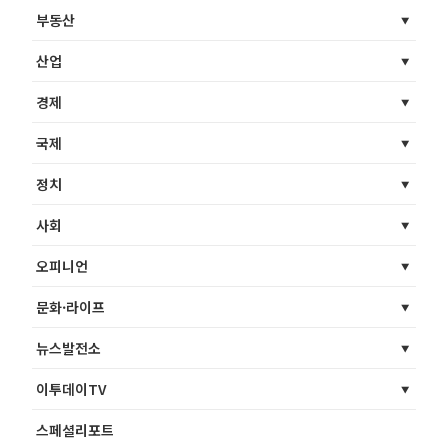
부동산
산업
경제
국제
정치
사회
오피니언
문화·라이프
뉴스발전소
이투데이TV
스페셜리포트