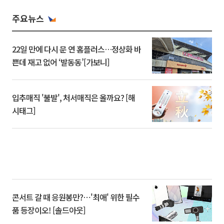
주요뉴스
22일 만에 다시 문 연 홈플러스…정상화 바
쁜데 재고 없어 ‘발동동’[가보니]
입추매직 '불발', 처서매직은 올까요? [해
시태그]
콘서트 갈 때 응원봉만?⋯'최애' 위한 필수
품 등장이오! [솔드아웃]