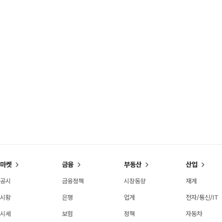
마켓
금융
부동산
산업
공시
금융정책
시장동향
재계
시황
은행
업계
전자/통신/IT
시세
보험
정책
자동차