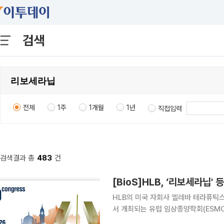
검색
전체
1주
1개월
1년
직접입력
검색결과 총
483
건
[BioS]HLB, ‘리보세라닙' 
HLB의 미국 자회사 엘레바 테라퓨틱스(E
서 개최되는 유럽 임상종양학회(ESMO 20
FGFR2 저해제 ‘리라푸그라티닙(lirafu