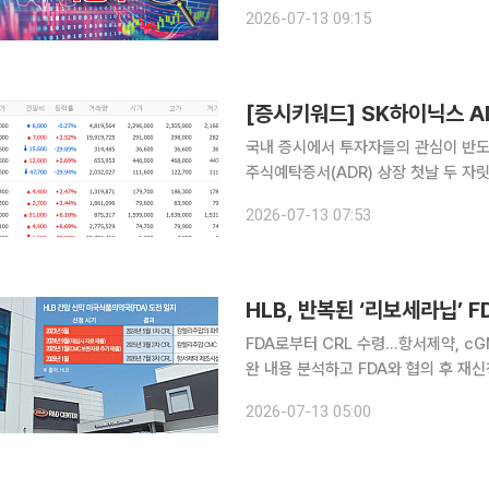
전 거래일 대비 23.22% 내린 2만8100원에 거래되고 있다.
2026-07-13 09:15
닙 병용요법이 10일 FDA로부터 세 번
국내 증시에서 투자자들의 관심이 반도
주식예탁증서(ADR) 상장 첫날 두 
중 30만원선 회복을 시도했다. 반면 
2026-07-13 07:53
가로 추락했다. 13일 금융투
HLB, 반복된 ‘리보세라닙’ 
FDA로부터 CRL 수령…항서제약, c
완 내용 분석하고 FDA와 협의 후 재신청” HLB의 간암 신약이 미국 진출에 또 다시 제동이
미국 식품의약국(FDA)은 HLB의 미
2026-07-13 05:00
라닙·캄렐리주맙’ 병용요법의 신약허가