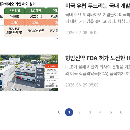
국내 주요 제약바이오 기업들이 미국과
에 대한 기대감을 높이고 있다. 핵심
인정을 잇따라 받으면서 산업계의 이목이 집중되는 모습이다.
2026-07-08 05:02
유한양행은 자체 개발 중인 희귀질환 
항암신약 FDA 허가 도전한 H
HLB가 올해 하반기 회사의 운명을 가르
의 미국 식품의약국(FDA) 품목허가 
이룰 수 있을지 주목된다. 28일 바이오업계에 따르면 간암 1차치료제로 FDA에 허가에 도전하는 리
2026-06-29 05:00
보세라닙·캄렐리주맙 병용요법의 승인 
1
2
3
4
5
6