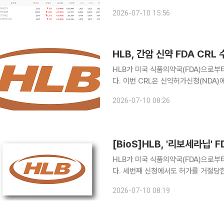
업, 대구백화점, 디와이에이, 마스턴프리미어리츠,
2026-07-10 15:56
대비 30.00% 오른 7800원에 거래
HLB, 간암 신약 FDA CR
HLB가 미국 식품의약국(FDA)으로부
다. 이번 CRL은 신약허가신청(NDA
제조품질관리기준(cGMP) 실사에서 확인된 지적사항에
2026-07-10 08:26
테라퓨틱스가 9일(현지시간) FDA로
[BioS]HLB, '리보세라닙' 
HLB가 미국 식품의약국(FDA)으로부
다. 세번째 신청에서도 허가를 거절당한 것
서(NDA)에 등재된 항서제약(Jiangsu
2026-07-10 08:19
일반 cGMP 실사에서 확인된 지적사