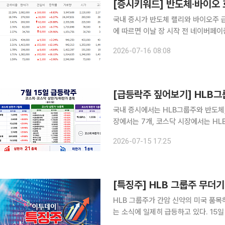
[증시키워드] 반도체·바이오
국내 증시가 반도체 랠리와 바이오주 급등 이슈
에 따르면 이날 장 시작 전 네이버페
이닉스, 삼성전자, 한미반도체, 한화오션, HLB,
2026-07-16 08:08
자는 전날 미국 기술주 강세와 네덜란드
국내 증시에서는 HLB그룹주와 반도체
장에서는 7개, 코스닥 시장에서는 HLB
종목이 상한가를 기록했다. 15일 코스피 시장에서 상한가를 기록한 종목은 HLB글로벌, 모나미, 비
2026-07-15 17:25
[특징주] HLB 그룹주 무더
HLB 그룹주가 간암 신약의 미국 품
는 소식에 일제히 급등하고 있다. 15일 오전 HLB는 전 거래일 대비 29.96% 오른 3만4700원에
거래되고 있다. HLB글로벌은 29.99%