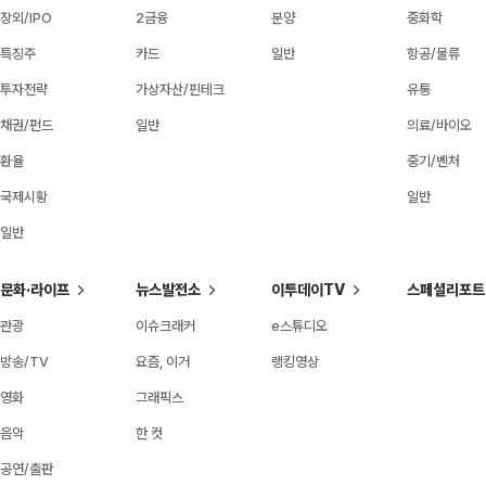
장외/IPO
2금융
분양
중화학
특징주
카드
일반
항공/물류
투자전략
가상자산/핀테크
유통
채권/펀드
일반
의료/바이오
환율
중기/벤처
국제시황
일반
일반
문화·라이프
뉴스발전소
이투데이TV
스페셜리포트
관광
이슈크래커
e스튜디오
방송/TV
요즘, 이거
랭킹영상
영화
그래픽스
음악
한 컷
공연/출판