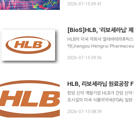
2026-07-15 09:41
가격제한폭까지 치솟았다. H
[BioS]HLB, '리보세라닙'
HLB의 미국 자회사 엘레바테라퓨틱스(El
약(Jiangsu Hengrui Pharma
(rivoceranib)’ 원료의약품 제조소에
2026-07-15 09:36
했다고 15일 밝혔다. 회사
항암 신약 개발기업 HLB가 간암 신
조시설의 미국 식품의약국(FDA) 일반 
권고(VAI)'로 최종 확정됐다고 밝혔
2026-07-15 08:39
승인 절차 재개