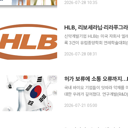
2026-07-28 10:35
리보세라닙의 전이성 흉
HLB, 리보세라닙·리라푸그라
신약개발기업 HLB는 미국 자회사 엘
록 3건이 유럽종양학회 연례학술대회(ES
ESMO는 미국임상종양학회(ASCO),
2026-07-28 08:31
꼽힌다. 올해 학술대회는 10월 23일
국내 바이오 기업들이 잇따라 악재를 
대한 우려가 깊어졌다. 연구개발(R&D
를 모았던 것과 달리, 글로벌 허가 
2026-07-21 05:00
불안감을 자극하