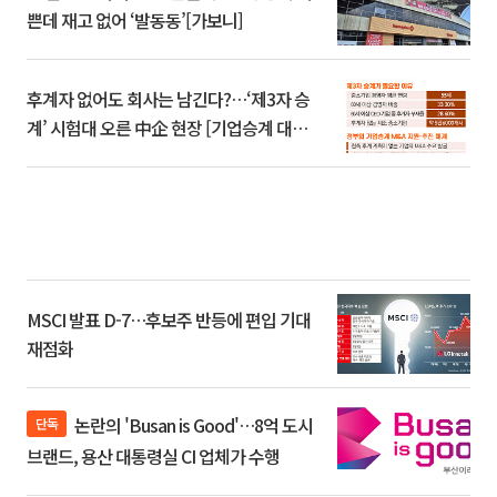
쁜데 재고 없어 ‘발동동’[가보니]
후계자 없어도 회사는 남긴다?…‘제3자 승
계’ 시험대 오른 中企 현장 [기업승계 대전
환]
MSCI 발표 D-7…후보주 반등에 편입 기대
재점화
논란의 'Busan is Good'…8억 도시
단독
브랜드, 용산 대통령실 CI 업체가 수행