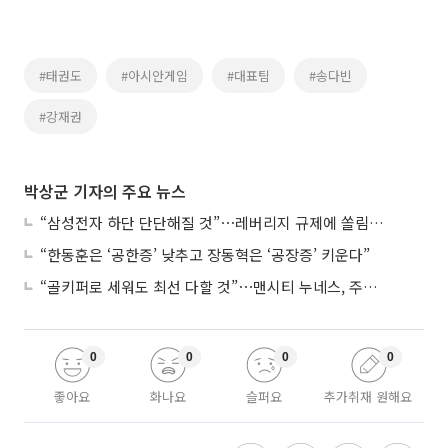
#태권도
#아시안게임
#대표팀
#송다빈
#강재권
박상군 기자의 주요 뉴스
“삼성전자 하단 단단해질 것”⋯레버리지 규제에 쏠림 완화
“한동훈은 ‘공한증’ 낮추고 장동혁은 ‘공장증’ 키운다”
“골키퍼로 세워도 최선 다할 것”⋯맨시티 누네스, 주전 경쟁 각오
0
0
0
0
좋아요
화나요
슬퍼요
추가취재 원해요