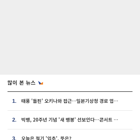
많이 본 뉴스
태풍 '돌핀' 오키나와 접근…일본기상청 경로 업데이트
1.
빅뱅, 20주년 기념 '새 뱅봉' 선보인다⋯콘서트 앞두고 팝업 개최
2.
오늘은 절기 '입추', 뜻은?
3.