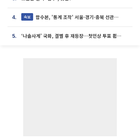
합수본, '통계 조작' 서울·경기·충북 선관위 등 추가 압수수색
속보
4.
‘나솔사계’ 국화, 결별 후 재등장⋯첫인상 투표 휩쓸고 ‘인기녀’ 등극
5.