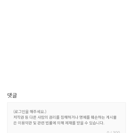
댓글
0 / 300