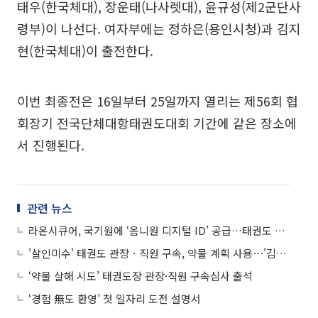
태우(한국체대), 장운태(나사렛대), 윤규성(제2군단사
령부)이 나선다. 여자부에는 정하은(용인시청)과 김지
현(한국체대)이 출전한다.
이번 최종전은 16일부터 25일까지 열리는 제56회 협
회장기 전국단체대항태권도대회 기간에 같은 장소에
서 진행된다.
관련 뉴스
라온시큐어, 국기원에 ‘옴니원 디지털 ID’ 공급…태권도 품·단증이 스마트폰에
'살인미수' 태권도 관장ㆍ직원 구속, 약물 계획 사용⋯'김소영 레시피' 모방했나
‘약물 살해 시도’ 태권도장 관장·직원 구속심사 출석
‘경험 無도 환영’ 첫 일자리 도전 설명서