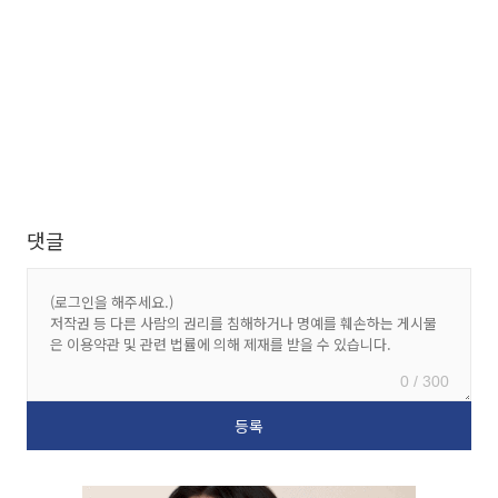
댓글
0 / 300