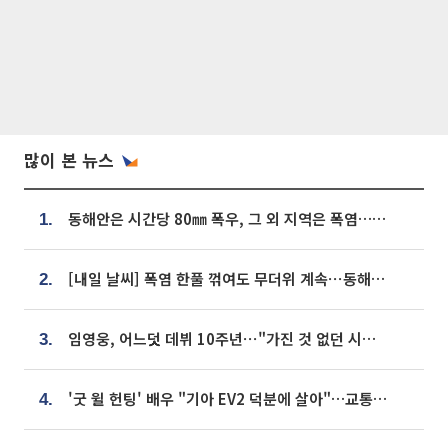
많이 본 뉴스
동해안은 시간당 80㎜ 폭우, 그 외 지역은 폭염…‘극과 극 날씨’
1.
[내일 날씨] 폭염 한풀 꺾여도 무더위 계속⋯동해안 이틀 연속 비
2.
임영웅, 어느덧 데뷔 10주년⋯"가진 것 없던 시절, 내 앞엔 20명의 팬뿐"
3.
'굿 윌 헌팅' 배우 "기아 EV2 덕분에 살아"…교통사고 후 안전성 극찬
4.