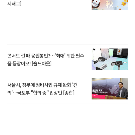
시태그]
콘서트 갈 때 응원봉만?⋯'최애' 위한 필수
품 등장이오! [솔드아웃]
서울시, 정부에 정비사업 규제 완화 '건
의'⋯국토부 "협의 중" 입장만 [종합]