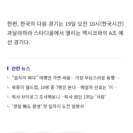
한편, 한국의 다음 경기는 19일 오전 10시(한국시간)
과달라하라 스타디움에서 열리는 멕시코와의 A조 예
선 경기다.
관련 뉴스
"음식이 짜다" 여행만 가면 싸움…가장 부담스러운 동행인은 '부모님'
북중미 월드컵, 10명 중 7명은 본다…해설자 선호는 '이영표'
퇴사 브이로그 조사해보니…퇴사 원인 1위는 '사람'
‘경험 無도 환영’ 첫 일자리 도전 설명서