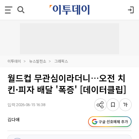
이투데이
뉴스발전소
그래픽스
월드컵 무관심이라더니…오전 치
킨·피자 배달 '폭증' [데이터클립]
입력 2026-06-15 16:38
김다애
구글 선호매체 추가