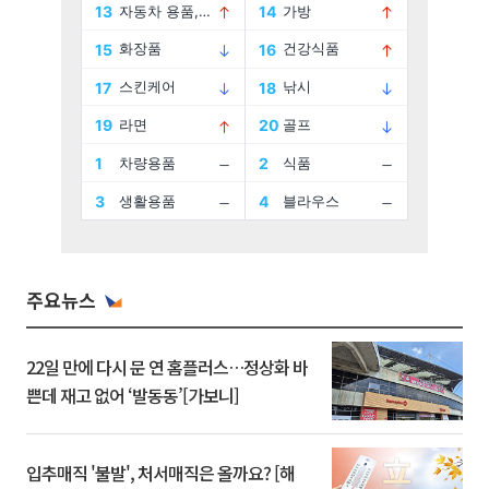
주요뉴스
22일 만에 다시 문 연 홈플러스…정상화 바
쁜데 재고 없어 ‘발동동’[가보니]
입추매직 '불발', 처서매직은 올까요? [해