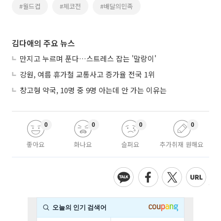
#월드컵
#체코전
#배달의민족
김다애의 주요 뉴스
만지고 누르며 푼다…스트레스 잡는 '말랑이'
강원, 여름 휴가철 교통사고 증가율 전국 1위
창고형 약국, 10명 중 9명 아는데 안 가는 이유는
0
0
0
0
좋아요
화나요
슬퍼요
추가취재 원해요