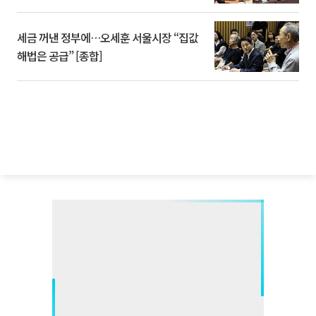
세금 꺼낸 정부에…오세훈 서울시장 “집값
해법은 공급” [종합]