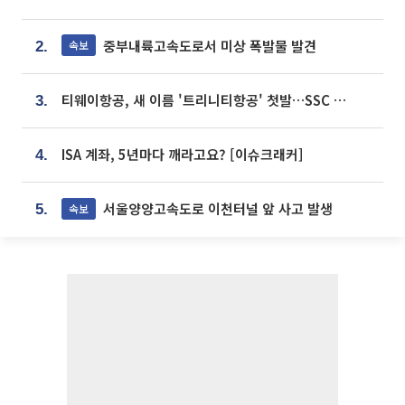
중부내륙고속도로서 미상 폭발물 발견
속보
2.
티웨이항공, 새 이름 '트리니티항공' 첫발…SSC 전략 본격화
3.
ISA 계좌, 5년마다 깨라고요? [이슈크래커]
4.
서울양양고속도로 이천터널 앞 사고 발생
속보
5.