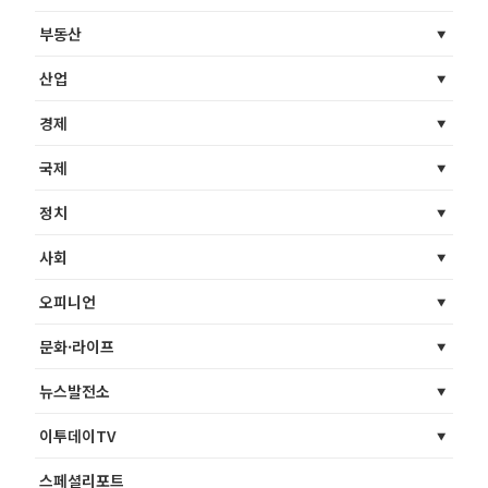
부동산
산업
경제
국제
정치
사회
오피니언
문화·라이프
뉴스발전소
이투데이TV
스페셜리포트