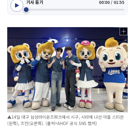
기사 듣기
00:00 / 01:55
▲14일 대구 삼성라이온즈파크에서 시구, 시타에 나선 아홉 스티븐
(왼쪽), 즈언(오른쪽). (출처=AHOF 공식 SNS 캡처)