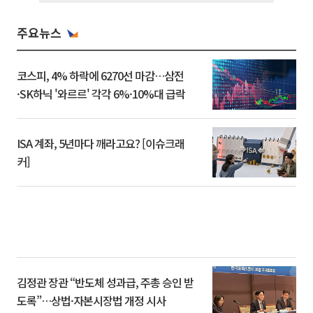
주요뉴스
코스피, 4% 하락에 6270선 마감…삼전
·SK하닉 '와르르' 각각 6%·10%대 급락
ISA 계좌, 5년마다 깨라고요? [이슈크래
커]
김정관 장관 “반도체 성과급, 주총 승인 받
도록”…상법·자본시장법 개정 시사