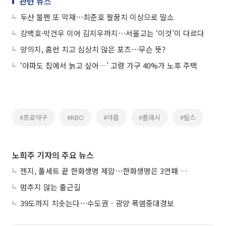
관련 뉴스
두산 불펜 또 악재⋯최준호 팔꿈치 이상으로 말소
강백호·박건우 이어 김지우까지⋯서울고는 ‘이것’이 다르다
양의지, 홈런 치고 심상치 않은 포즈⋯무슨 뜻?
‘아파도 집에서 늙고 싶어…’ 고령 가구 40%가 노후 주택
#프로야구
#KBO
#아홉
#플래시
#릴스
노희주 기자의 주요 뉴스
젠지, 풀세트 끝 한화생명 제압⋯한화생명은 3연패 수렁
멈추지 않는 출근길
39도까지 치솟는다⋯수도권ㆍ광양 폭염중대경보