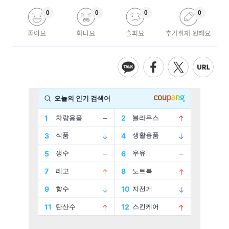
0
0
0
0
좋아요
화나요
슬퍼요
추가취재 원해요