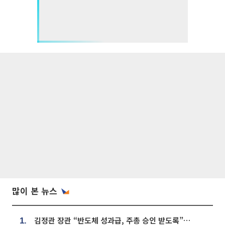
많이 본 뉴스
김정관 장관 “반도체 성과급, 주총 승인 받도록”…상법·자본시장법 개정 시사
1.