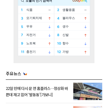
주요뉴스
22일 만에 다시 문 연 홈플러스…정상화 바
쁜데 재고 없어 ‘발동동’[가보니]