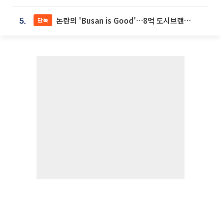
논란의 'Busan is Good'…8억 도시브랜드, 용산 대통령실 CI 업체가 수행
단독
5.