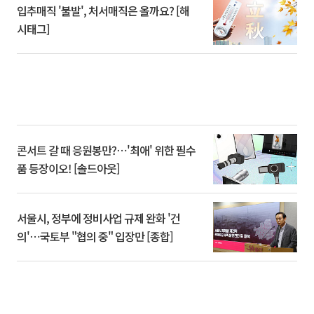
입추매직 '불발', 처서매직은 올까요? [해
시태그]
콘서트 갈 때 응원봉만?⋯'최애' 위한 필수
품 등장이오! [솔드아웃]
서울시, 정부에 정비사업 규제 완화 '건
의'⋯국토부 "협의 중" 입장만 [종합]