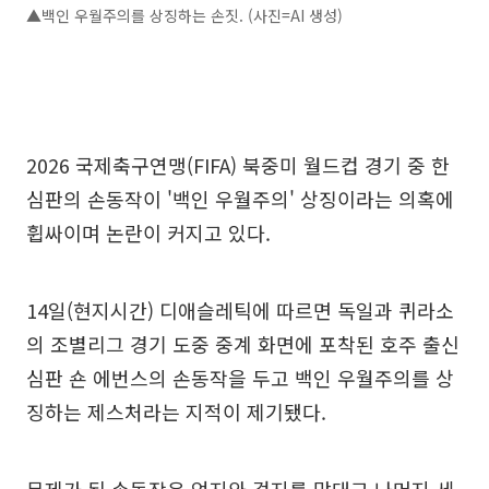
▲백인 우월주의를 상징하는 손짓. (사진=AI 생성)
2026 국제축구연맹(FIFA) 북중미 월드컵 경기 중 한
심판의 손동작이 '백인 우월주의' 상징이라는 의혹에
휩싸이며 논란이 커지고 있다.
14일(현지시간) 디애슬레틱에 따르면 독일과 퀴라소
의 조별리그 경기 도중 중계 화면에 포착된 호주 출신
심판 숀 에번스의 손동작을 두고 백인 우월주의를 상
징하는 제스처라는 지적이 제기됐다.