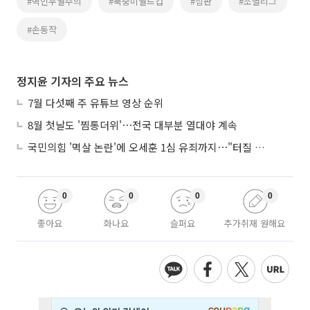
#백인우월주의
#북중미월드컵
#심판
#조별리그
#손동작
정지윤 기자의 주요 뉴스
7월 다섯째 주 유튜브 영상 순위
8월 첫날도 '찜통더위'⋯전국 대부분 열대야 계속
국민의힘 '멱살 논란'에 오세훈 1심 유죄까지⋯"터질 게 터졌다"
0
0
0
0
좋아요
화나요
슬퍼요
추가취재 원해요