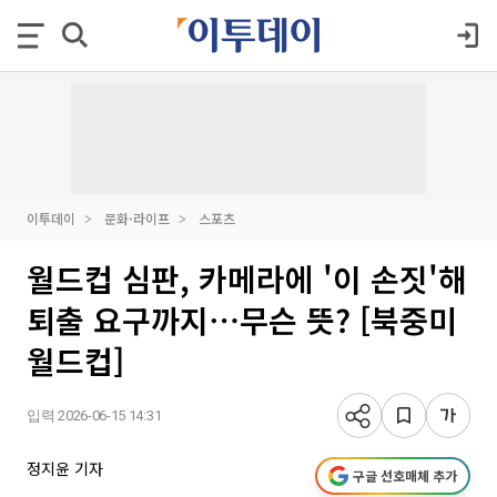
이투데이
문화·라이프
스포츠
월드컵 심판, 카메라에 '이 손짓'해
퇴출 요구까지⋯무슨 뜻? [북중미
월드컵]
입력 2026-06-15 14:31
정지윤 기자
구글 선호매체 추가