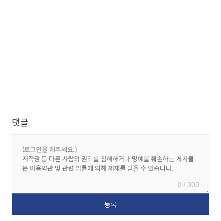
댓글
0 / 300