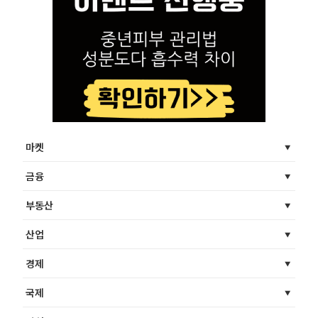
마켓
금융
부동산
산업
경제
국제