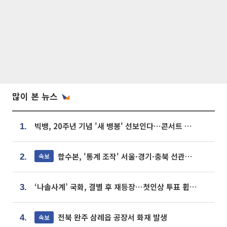
많이 본 뉴스
빅뱅, 20주년 기념 '새 뱅봉' 선보인다⋯콘서트 앞두고 팝업 개최
1.
합수본, '통계 조작' 서울·경기·충북 선관위 등 추가 압수수색
속보
2.
‘나솔사계’ 국화, 결별 후 재등장⋯첫인상 투표 휩쓸고 ‘인기녀’ 등극
3.
전북 완주 삼례읍 공장서 화재 발생
속보
4.