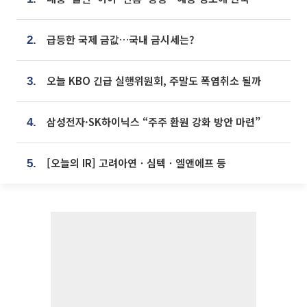
급등한 국제 금값…국내 금시세는?
2.
오늘 KBO 긴급 실행위원회, 주말도 폭염취소 될까
3.
삼성전자·SK하이닉스 “주주 환원 강화 방안 마련”
4.
[오늘의 IR] 고려아연ㆍ심텍ㆍ엘앤에프 등
5.