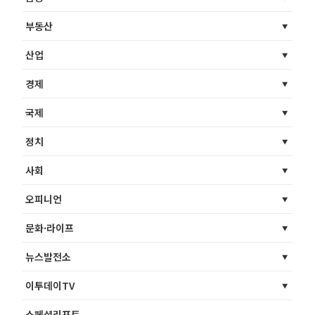
부동산
산업
경제
국제
정치
사회
오피니언
문화·라이프
뉴스발전소
이투데이TV
스페셜리포트