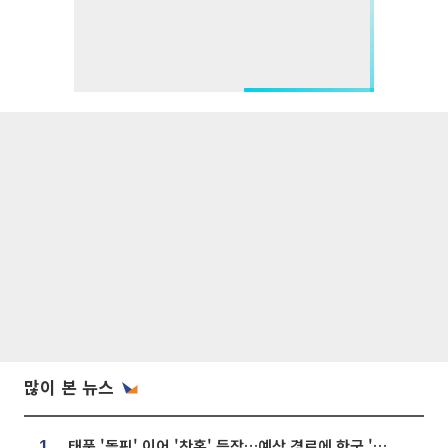
많이 본 뉴스
태풍 '돌핀' 이어 '찬홈' 등장…예상 경로에 한국 '한숨'
1.