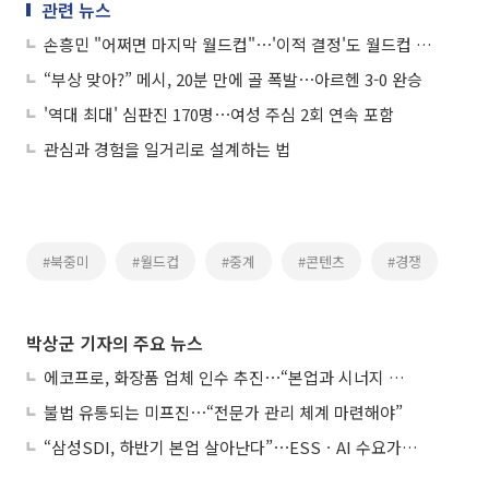
관련 뉴스
손흥민 "어쩌면 마지막 월드컵"⋯'이적 결정'도 월드컵 때문
“부상 맞아?” 메시, 20분 만에 골 폭발⋯아르헨 3-0 완승
'역대 최대' 심판진 170명⋯여성 주심 2회 연속 포함
관심과 경험을 일거리로 설계하는 법
#북중미
#월드컵
#중계
#콘텐츠
#경쟁
박상군 기자의 주요 뉴스
에코프로, 화장품 업체 인수 추진⋯“본업과 시너지 부족”
불법 유통되는 미프진⋯“전문가 관리 체계 마련해야”
“삼성SDI, 하반기 본업 살아난다”⋯ESSㆍAI 수요가 견인