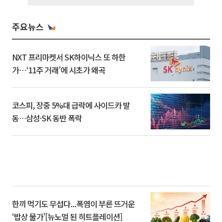
주요뉴스
NXT 프리마켓서 SK하이닉스 또 하한
가⋯‘11주 거래’에 시초가 왜곡
코스피, 장중 5%대 급락에 사이드카 발
동…삼성·SK 동반 폭락
한끼 먹기도 무섭다...폭염이 부른 뜨거운
‘밥상 물가’[뉴노멀 된 히트플레이션]