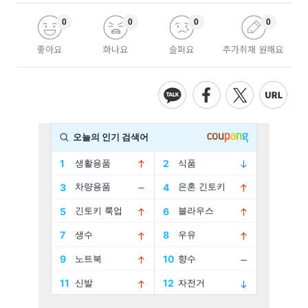
0
0
0
0
좋아요
화나요
슬퍼요
추가취재 원해요