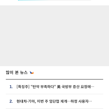
많이 본 뉴스
[특징주] “탄약 부족하다“ 美 국방부 증산 요청에⋯국내 방산주 급등세
1.
현대차·기아, 이번 주 임단협 재개…하청 사용자성 재심도 ‘변수’
2.