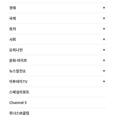
경제
국제
정치
사회
오피니언
문화·라이프
뉴스발전소
이투데이TV
스페셜리포트
Channel 5
위너스IR클럽