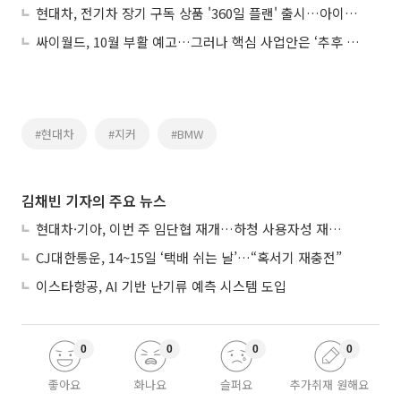
현대차, 전기차 장기 구독 상품 '360일 플랜' 출시…아이오닉 5 N 월 139만원
싸이월드, 10월 부활 예고…그러나 핵심 사업안은 ‘추후 공개’
#현대차
#지커
#BMW
김채빈 기자의 주요 뉴스
현대차·기아, 이번 주 임단협 재개…하청 사용자성 재심도 ‘변수’
CJ대한통운, 14~15일 ‘택배 쉬는 날’…“혹서기 재충전”
이스타항공, AI 기반 난기류 예측 시스템 도입
0
0
0
0
좋아요
화나요
슬퍼요
추가취재 원해요