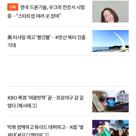
한국 드론기술, 우크라 전장서 시험
단독
중…“스타트업 여러 곳 참여”
美 미사일 재고 ‘빨간불’…K방산 북미 진출
기대
KBO 폭염 '여름방학' 끝…프로야구 갈 길
멀다 [해시태그]
빅뱅 컴백하고 튜이드 데뷔하고⋯K팝 '몇
세대'세요? [엔터로그]