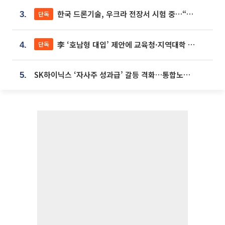
한국 드론기술, 우크라 전장서 시험 중…“스타트업 여러 곳 참여”
단독
3.
李 ‘호남형 대입’ 제안에 교육청·지역대학 서·논술형 입시 연계 '착수'
단독
4.
SK하이닉스 ‘자사주 성과급’ 갈등 격화…통합노조 출범 움직임
5.