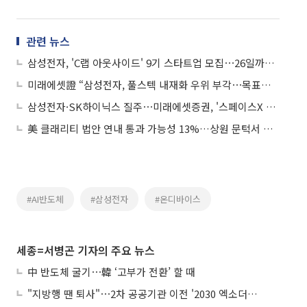
관련 뉴스
삼성전자, 'C랩 아웃사이드' 9기 스타트업 모집⋯26일까지 접수
미래에셋證 “삼성전자, 풀스텍 내재화 우위 부각⋯목표가 55만원”
삼성전자·SK하이닉스 질주⋯미래에셋증권, '스페이스X 0주' 여파는?
美 클래리티 법안 연내 통과 가능성 13%…상원 문턱서 제동
#AI반도체
#삼성전자
#온디바이스
세종=서병곤 기자의 주요 뉴스
中 반도체 굴기⋯韓 ‘고부가 전환’ 할 때
"지방행 땐 퇴사"⋯2차 공공기관 이전 '2030 엑소더스' 뇌관