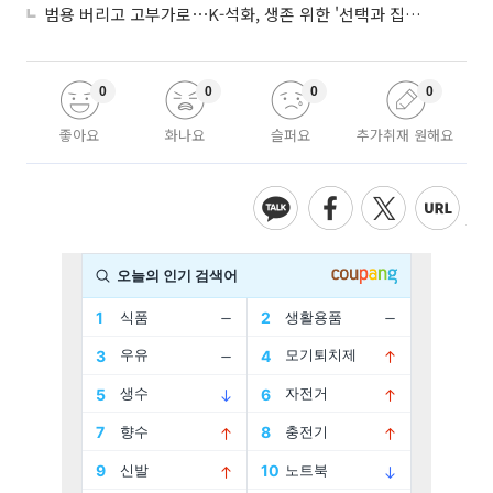
범용 버리고 고부가로⋯K-석화, 생존 위한 '선택과 집중'
0
0
0
0
좋아요
화나요
슬퍼요
추가취재 원해요