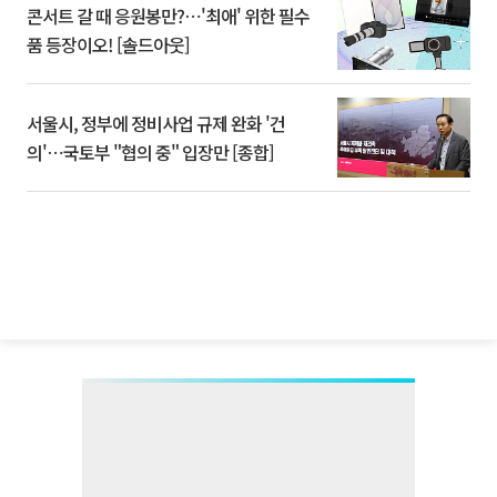
콘서트 갈 때 응원봉만?⋯'최애' 위한 필수
품 등장이오! [솔드아웃]
서울시, 정부에 정비사업 규제 완화 '건
의'⋯국토부 "협의 중" 입장만 [종합]