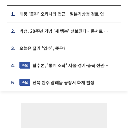
태풍 '돌핀' 오키나와 접근…일본기상청 경로 업데이트
1.
빅뱅, 20주년 기념 '새 뱅봉' 선보인다⋯콘서트 앞두고 팝업 개최
2.
오늘은 절기 '입추', 뜻은?
3.
합수본, '통계 조작' 서울·경기·충북 선관위 등 추가 압수수색
속보
4.
전북 완주 삼례읍 공장서 화재 발생
속보
5.