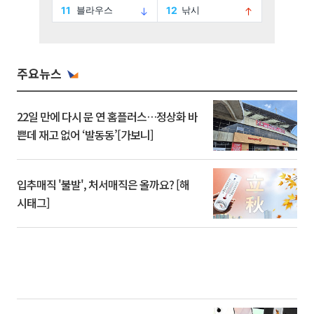
주요뉴스
22일 만에 다시 문 연 홈플러스…정상화 바
쁜데 재고 없어 ‘발동동’[가보니]
입추매직 '불발', 처서매직은 올까요? [해
시태그]