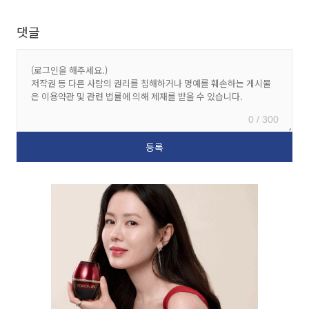
댓글
0 / 300