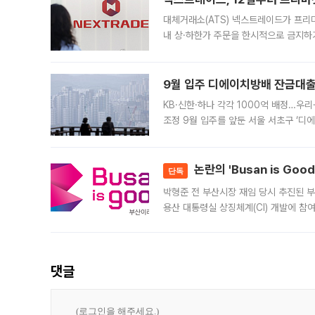
대체거래소(ATS) 넥스트레이드가 프리
내 상·하한가 주문을 한시적으로 금지하
가 체결 사례와 관련해 설명자료를 내고
9월 입주 디에이치방배 잔금대출
KB·신한·하나 각각 1000억 배정…우
조정 9월 입주를 앞둔 서울 서초구 ‘디
은행과 NH농협은행도 대출 취급을 검토
민은행
논란의 'Busan is Go
단독
박형준 전 부산시장 재임 당시 추진된 부산
용산 대통령실 상징체계(CI) 개발에 참
도시브랜드 사업이 공개 이후 시민 공감
댓글