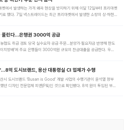
마켓에서 발생하는 가격 왜곡 현상을 방지하기 위해 이달 12일부터 프리마켓
기로 했다. 7일 넥스트레이드는 최근 프리마켓에서 발생한 소량의 상·하한
, 주문 오류로 인한 가격 급등락을 최소화하기 위한 비상 대응방안을 발표
 풀린다…은행권 3000억 공급
리·농협도 취급 검토 당국 실수요자 공급 주문…분양가·필요자금 반영해 한도
에이치방배’에 주요 은행들이 3000억원 규모의 잔금대출을 공급한다. 우리
하고 있어 향후 공급 규모가 늘어날 전망이다. 7일 금융권에 따르면 KB국
od'…8억 도시브랜드, 용산 대통령실 CI 업체가 수행
시 도시브랜드 ‘Busan is Good’ 개발 사업의 수행기관이 윤석열 정부
여했던 디자인 전문업체 피앤(P&)인 것으로 확인됐다. 8억 원이 투입된 부산
 부족과 디자인 정체성 논란에 휩싸였던 만큼, 사업 선정 과정과 결과물에