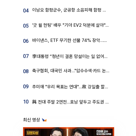
이남오 함평군수, 군공항 소음피해 함평 보상 요구
04
'굿 윌 헌팅' 배우 "기아 EV2 덕분에 살아"…교통사고 후 안전성 극찬
05
바이낸스, ETF 무기한 선물 74% 장악…한국 레버리지 ETF 거래 급증 [e가상자산]
06
07
李대통령 “청년이 결혼 망설이는 일 없어야...제도상 불이익 조사”
축구협회, 대국민 사과…"압수수색·카드 논란 사죄, 강도 높은 쇄신"
08
09
추미애 "우리 목표는 연대"…故 강일출 할머니 흉상 제막
10
與 전대 주말 2연전…호남 앞두고 주도권 다툼
최신 영상