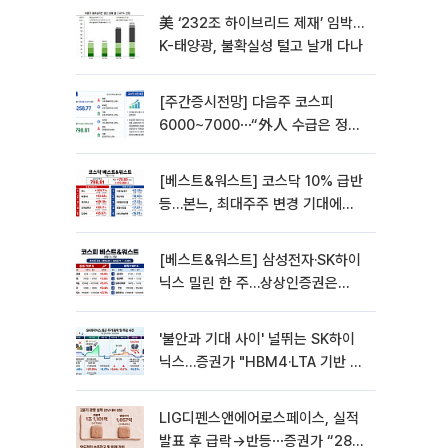
美 ‘232조 하이브리드 제재’ 임박…
K-태양광, 불확실성 털고 날개 다나
[주간증시전망] 다음주 코스피
6000~7000⋯“外人 수급은 정책
이 변수”
[베스트&워스트] 코스닥 10% 급반
등…본느, 최대주주 변경 기대에
270% 폭등
[베스트&워스트] 삼성전자·SK하이
닉스 밀린 한 주…상상인증권은
85% 급등
'불안과 기대 사이' 널뛰는 SK하이
닉스…증권가 "HBM4·LTA 기반 펀
터멘털 견고"
LIG디펜스앤에어로스페이스, 실적
발표 후 급락→반등⋯증권가 “28년