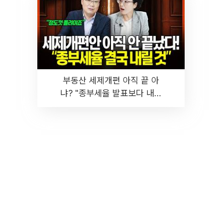
부동산 세제개편 아직 끝 아
냐? "종부세율 발표보다 내릴
것" 장기거주·양도세 전망 I 집
땅지성 I 김인만, 진미윤