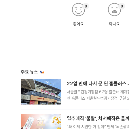
0
0
좋아요
화나요
주요 뉴스
22일 만에 다시 문 연 홈플러스
서울월드컵경기장점 67명 출근해 재개점 
연 홈플러스 서울월드컵경기장점. 7일 
우유, 과일 같은 신선식품이 차근차근 자
입추매직 '불발', 처서매직은 올
“와 이제 시원한 거 같아” 단체 ‘뇌손상