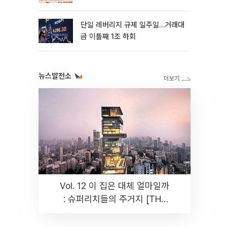
까지 튼튼”
단일 레버리지 규제 일주일…거래대
금 이틀째 1조 하회
뉴스발전소
Vol. 12 이 집은 대체 얼마일까
: 슈퍼리치들의 주거지 [THE
RARE]