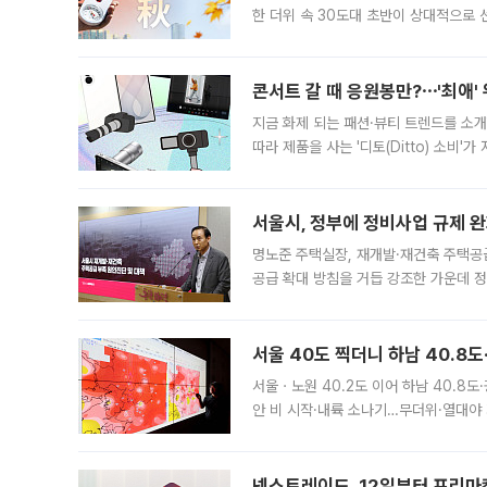
한 더위 속 30도대 초반이 상대적으로
지역에 있었습니다. 7월 말에는 서풍과
콘서트 갈 때 응원봉만?⋯'최애'
지금 화제 되는 패션·뷰티 트렌드를 소개
따라 제품을 사는 '디토(Ditto) 소비
어디일까요? 아이돌 콘서트 시작을 기다
서울시, 정부에 정비사업 규제 완화
명노준 주택실장, 재개발·재건축 주택공
공급 확대 방침을 거듭 강조한 가운데 정
면 반박하고 나섰다. 명노준 서울시 주택
서울 40도 찍더니 하남 40.8도
서울ㆍ노원 40.2도 이어 하남 40.8도
안 비 시작·내륙 소나기…무더위·열대야 
에서도 40도를 웃도는 기온이 관측됐다
의 극심한
넥스트레이드, 12일부터 프리마