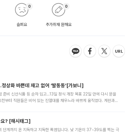
0
0
슬퍼요
추가취재 원해요
…정상화 바쁜데 재고 없어 ‘발동동’[가보니]
준비 신선식품 등 순차 입고…13일 정식 개장 목표 22일 만에 다시 문을
오전부터 직원들은 비어 있는 진열대를 채우느라 바쁘게 움직였다. 계란과
리를 잡기 시작했지만, 매장 곳곳엔 여전히 텅 빈 매대가 먼저 눈에 들어왔
까요? [해시태그]
’의 단계까지 온 지독하고 지독한 폭염입니다. 낮 기온이 37~39도를 찍는 극