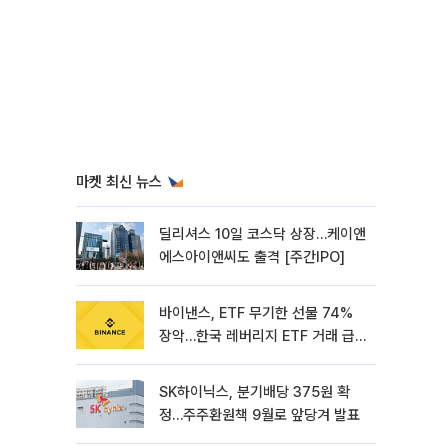
마켓 최신 뉴스
딜리셔스 10일 코스닥 상장…케이앤
에스아이앤씨도 출격 [주간IPO]
바이낸스, ETF 무기한 선물 74%
장악…한국 레버리지 ETF 거래 급
증 [e가상자산]
SK하이닉스, 분기배당 375원 확
정…주주환원책 9월로 앞당겨 발표