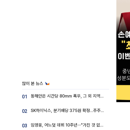
많이 본 뉴스
동해안은 시간당 80㎜ 폭우, 그 외 지역은 폭염…‘극과 극 날씨’
01
SK하이닉스, 분기배당 375원 확정…주주환원책 9월로 앞당겨 발표
02
임영웅, 어느덧 데뷔 10주년⋯"가진 것 없던 시절, 내 앞엔 20명의 팬뿐"
03