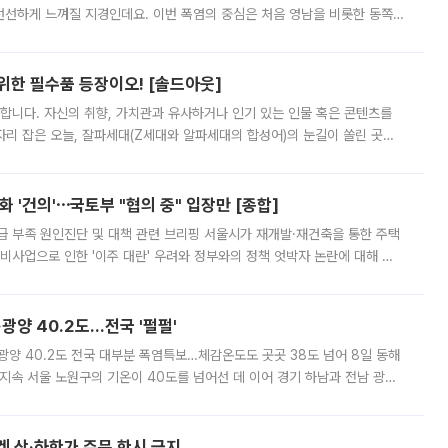
 선선하게 느껴질 지경인데요. 이번 폭염의 중심은 처음 영남을 비롯한 동쪽
 북서풍이 산맥을 넘어 영남 쪽으로 내려오면서 뜨겁고 건조해졌는데요.
 위한 필수품 등장이오! [솔드아웃]
합니다. 자신의 취향, 가치관과 유사하거나 인기 있는 인물 혹은 콘텐츠를
'가 자리 잡은 오늘, 잘파세대(Z세대와 알파세대의 합성어)의 눈길이 쏠린 곳은
리는 공연장. 응원봉만큼이나 눈에 띄는 게 있습니다. 공연이 시작되기
 '건의'⋯국토부 "협의 중" 입장만 [종합]
급 부족 원인진단 및 대책 관련 브리핑 서울시가 재개발·재건축을 통한 주택
비사업으로 인한 '이주 대란' 우려와 정부와의 정책 엇박자 논란에 대해 정
실장은 2031년까지 31만 가구 착공 목표에 차질이 없다는 입장이나,
·광양 40.2도…전국 '펄펄'
·광양 40.2도 전국 대부분 폭염특보…체감온도도 곳곳 38도 넘어 8일 동해
지속 서울 노원구의 기온이 40도를 넘어선 데 이어 경기 하남과 전남 광양
. 전국 대부분 지역에 폭염특보가 내려진 가운데 곳곳에서 39~40도 안팎
켓 상·하한가 주문 한시 금지