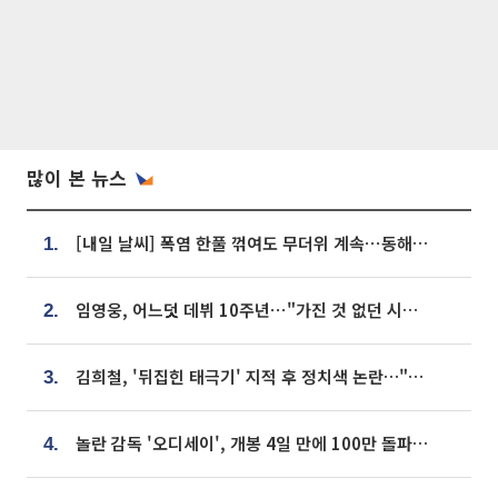
많이 본 뉴스
[내일 날씨] 폭염 한풀 꺾여도 무더위 계속⋯동해안 이틀 연속 비
1.
임영웅, 어느덧 데뷔 10주년⋯"가진 것 없던 시절, 내 앞엔 20명의 팬뿐"
2.
김희철, '뒤집힌 태극기' 지적 후 정치색 논란…"좌우 떠나 우리나라 국기"
3.
놀란 감독 '오디세이', 개봉 4일 만에 100만 돌파⋯'왕사남' 보다 빠르다
4.