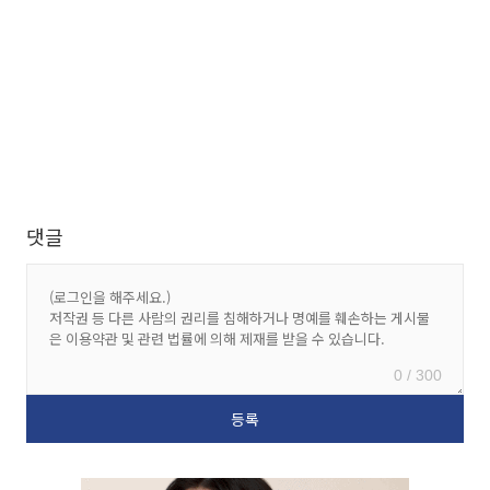
댓글
0 / 300