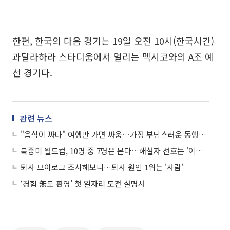
한편, 한국의 다음 경기는 19일 오전 10시(한국시간)
과달라하라 스타디움에서 열리는 멕시코와의 A조 예
선 경기다.
관련 뉴스
"음식이 짜다" 여행만 가면 싸움…가장 부담스러운 동행인은 '부모님'
북중미 월드컵, 10명 중 7명은 본다…해설자 선호는 '이영표'
퇴사 브이로그 조사해보니…퇴사 원인 1위는 '사람'
‘경험 無도 환영’ 첫 일자리 도전 설명서