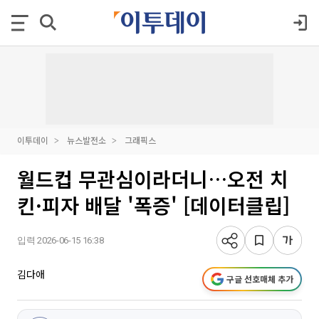
이투데이
뉴스발전소
그래픽스
월드컵 무관심이라더니…오전 치
킨·피자 배달 '폭증' [데이터클립]
입력 2026-06-15 16:38
김다애
구글 선호매체 추가