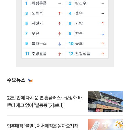
주요뉴스
22일 만에 다시 문 연 홈플러스…정상화 바
쁜데 재고 없어 ‘발동동’[가보니]
입추매직 '불발', 처서매직은 올까요? [해