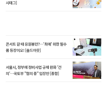
시태그]
콘서트 갈 때 응원봉만?⋯'최애' 위한 필수
품 등장이오! [솔드아웃]
서울시, 정부에 정비사업 규제 완화 '건
의'⋯국토부 "협의 중" 입장만 [종합]