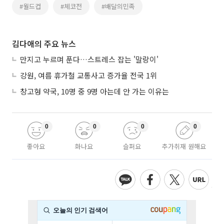
#월드컵
#체코전
#배달의민족
김다애의 주요 뉴스
만지고 누르며 푼다…스트레스 잡는 '말랑이'
강원, 여름 휴가철 교통사고 증가율 전국 1위
창고형 약국, 10명 중 9명 아는데 안 가는 이유는
0
0
0
0
좋아요
화나요
슬퍼요
추가취재 원해요