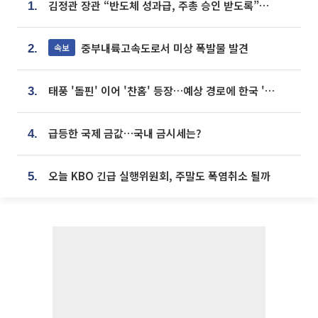
김정관 장관 “반도체 성과급, 주총 승인 받도록”…상법·자본시장법 개정 시사
1.
중부내륙고속도로서 미상 폭발물 발견
속보
2.
태풍 '돌핀' 이어 '찬홈' 등장…예상 경로에 한국 '한숨'
3.
급등한 국제 금값…국내 금시세는?
4.
오늘 KBO 긴급 실행위원회, 주말도 폭염취소 될까
5.