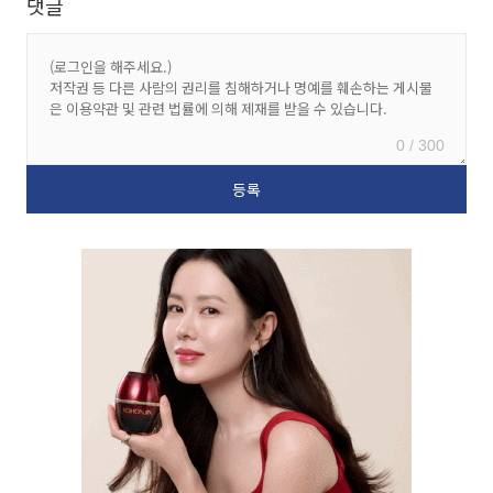
댓글
0 / 300