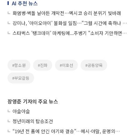
AI 추천 뉴스
화염병·벽돌 날아든 개막전⋯멕시코 승리 분위기 빛바래
강미나, '아이오아이' 불화설 일침⋯"그럴 시간에 축하나 해"
스타벅스 '탱크데이' 마케팅에...주병기 "소비자 기만하면 안 돼"
#함소원
#진화
#이호선
#공동양육
#부모갈등
장영준 기자의 주요 뉴스
아슬아슬
청년미래의 탑승조건
“19년 전 품에 안긴 아기와 결승”…메시·야말, 운명의 왕좌 대결