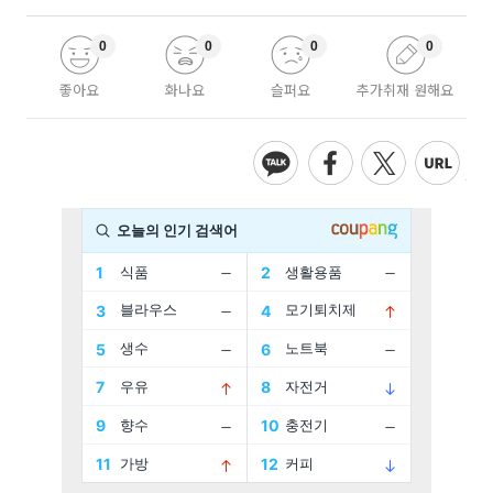
0
0
0
0
좋아요
화나요
슬퍼요
추가취재 원해요