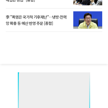
李 "폭염은 국가적 기후재난"…냉방·전력
망 확충 등 예산 반영 주문 [종합]