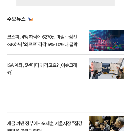
주요뉴스
코스피, 4% 하락에 6270선 마감…삼전
·SK하닉 '와르르' 각각 6%·10%대 급락
ISA 계좌, 5년마다 깨라고요? [이슈크래
커]
세금 꺼낸 정부에…오세훈 서울시장 “집값
해법은 공급” [종합]