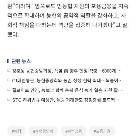
환"이라며 "앞으로도 범농협 차원의 포용금융을 지속
적으로 확대하여 농협의 공익적 역할을 강화하고, 사
회적 책임을 다하는데 역량을 집중해 나가겠다"고 말
했다.
관련 뉴스
강호동 농협중앙회장, 폭염 前 양주 현장 직행…6000개 쉼터·김치나눔·일손돕기 '총력'
CJ대한통운, 농협중앙회와 농촌 상생 협력 확대…복숭아 농가 봉사활동
딜로이트 안진, 농협과 함께 충북 음성 농가 일손 지원 활동 실시
STO 하위법규 예상안, 풀링·거래한도·정형증권 로드맵 제시
#농협
#농협중앙회
#농협금융
#포용금융