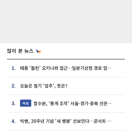
많이 본 뉴스
태풍 '돌핀' 오키나와 접근…일본기상청 경로 업데이트
1.
오늘은 절기 '입추', 뜻은?
2.
합수본, '통계 조작' 서울·경기·충북 선관위 등 추가 압수수색
속보
3.
빅뱅, 20주년 기념 '새 뱅봉' 선보인다⋯콘서트 앞두고 팝업 개최
4.