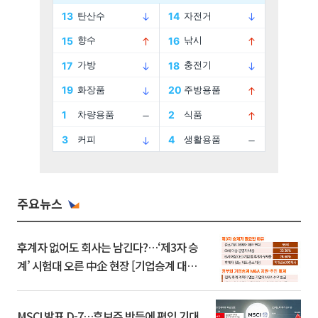
주요뉴스
후계자 없어도 회사는 남긴다?…‘제3자 승
계’ 시험대 오른 中企 현장 [기업승계 대전
환]
MSCI 발표 D-7…후보주 반등에 편입 기대