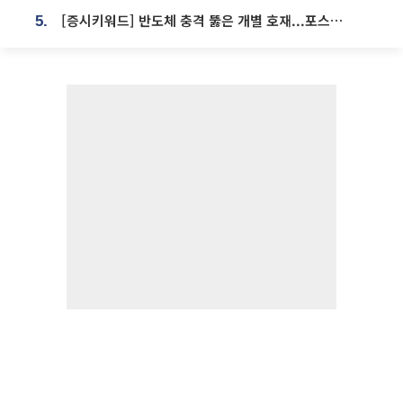
[증시키워드] 반도체 충격 뚫은 개별 호재...포스코퓨처엠·에코프로·한화솔루션 '눈길'
5.