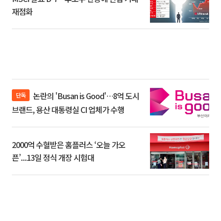
재점화
논란의 'Busan is Good'…8억 도시
단독
브랜드, 용산 대통령실 CI 업체가 수행
2000억 수혈받은 홈플러스 ‘오늘 가오
픈’...13일 정식 개장 시험대