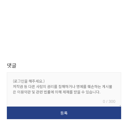
댓글
0 / 300