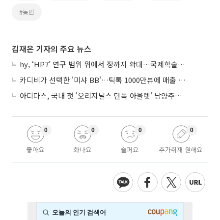
#농민
김재은 기자의 주요 뉴스
hy, ‘HP7’ 연구 범위 위에서 장까지 확대…국제학술지 게재
카디비가 선택한 '미샤 BB'…틱톡 1000만뷰에 매출 329% 뛰었다
아디다스, 국내 첫 '오리지널스 단독 아울렛' 남양주에 열었다
0
0
0
0
좋아요
화나요
슬퍼요
추가취재 원해요