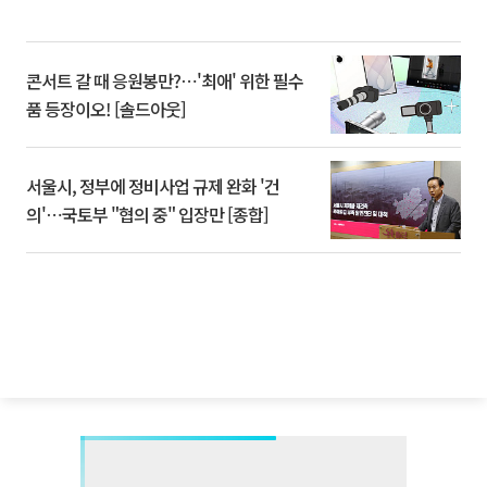
콘서트 갈 때 응원봉만?⋯'최애' 위한 필수
품 등장이오! [솔드아웃]
서울시, 정부에 정비사업 규제 완화 '건
의'⋯국토부 "협의 중" 입장만 [종합]