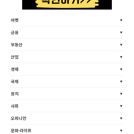
마켓
금융
부동산
산업
경제
국제
정치
사회
오피니언
문화·라이프