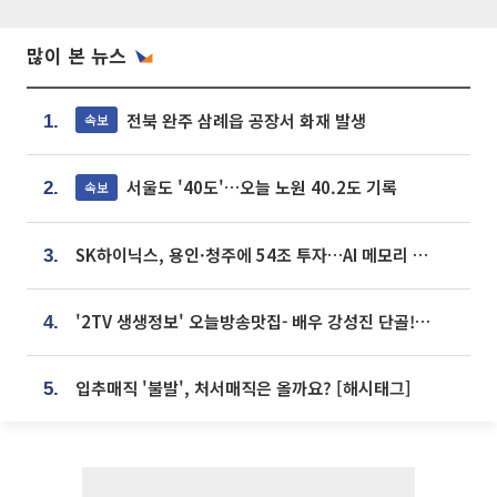
많이 본 뉴스
전북 완주 삼례읍 공장서 화재 발생
속보
1.
서울도 '40도'…오늘 노원 40.2도 기록
속보
2.
SK하이닉스, 용인·청주에 54조 투자…AI 메모리 생산기지 키운다
3.
'2TV 생생정보' 오늘방송맛집- 배우 강성진 단골! 쌀국수ㆍ푸팟퐁 커리 맛집 '블○○○'
4.
입추매직 '불발', 처서매직은 올까요? [해시태그]
5.