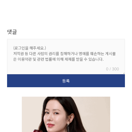
댓글
0 / 300