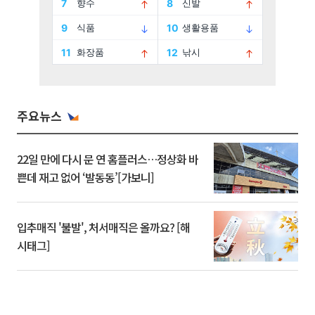
주요뉴스
22일 만에 다시 문 연 홈플러스…정상화 바
쁜데 재고 없어 ‘발동동’[가보니]
입추매직 '불발', 처서매직은 올까요? [해
시태그]