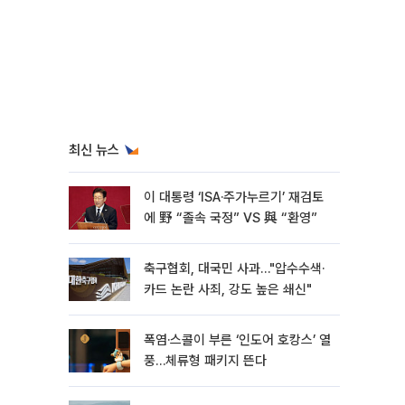
최신 뉴스
이 대통령 ‘ISA·주가누르기’ 재검토
에 野 “졸속 국정” VS 與 “환영”
축구협회, 대국민 사과…"압수수색·
카드 논란 사죄, 강도 높은 쇄신"
폭염·스콜이 부른 ‘인도어 호캉스’ 열
풍…체류형 패키지 뜬다