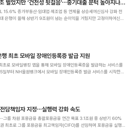
5대 은행, 상반기 9조 벌었지만 ‘건전성 뒷걸음’⋯중기대출 문턱 높아지나 [은행권 '10조 부실' 경고등]
PL 15.6% 증가부동산·임대업·제조업 등 연체율 상승세여신심사 강화 전
성은 뒷걸음질쳤다. 기업대출 확대 속에 중소기업 연체 부담도 커지면서 은
억제라는 과제를 동시에 안게 됐다. 하반기
은행 최초 모바일 장애인등록증 발급 지원
최초로 모바일뱅킹 앱을 통해 모바일 장애인등록증을 발급하는 서비스를
계층의 금융 접근성을 높이고 누구나 편리하게 금융서비스를 이용할 수 있도
록 지원하기 위한 포용금융의 일환이다. 고객은 행정안전부 모바일 신분증 앱을
 전담책임자 지정⋯실행력 강화 속도
임⋯그룹 차원 포용금융 총괄포용금융 연간 목표 3.1조원 중 상반기 60%
을 그룹 핵심 경영과제로 내재화하기 위해 전담 책임자를 두고 청년·소상공