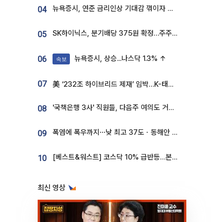
뉴욕증시, 연준 금리인상 기대감 꺾이자 상승...S&P500 사상 최고치 [종합]
04
SK하이닉스, 분기배당 375원 확정…주주환원책 9월로 앞당겨 발표
05
뉴욕증시, 상승...나스닥 1.3% ↑
06
속보
07
美 ‘232조 하이브리드 제재’ 임박…K-태양광, 불확실성 털고 날개 다나
'국책은행 3사' 직원들, 다음주 여의도 거리 나서는 까닭은
08
폭염에 폭우까지⋯낮 최고 37도ㆍ동해안 강한 비 [날씨]
09
[베스트&워스트] 코스닥 10% 급반등…본느, 최대주주 변경 기대에 270% 폭등
10
최신 영상