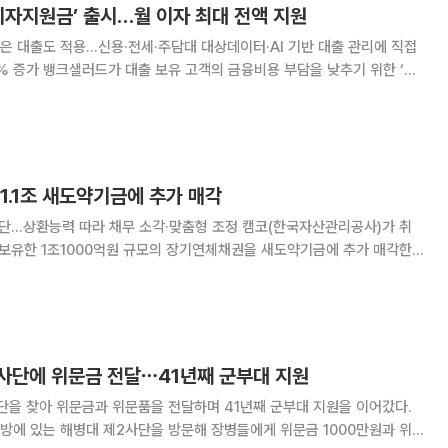
이자지원금’ 출시…월 이자 최대 전액 지원
 대출도 적용…신용·전세·주담대 대상데이터·AI 기반 대출 관리에 직접
담을 낮추기 위한 ‘이
원금은 신용대출과 전세담보대출, 주택담보대
 고객이라면 누구나 매달 받을 수 있는 혜택
1.1조 새도약기금에 추가 매각
력 따라 채무 소각·맞춤형 조정 캠코(한국자산관리공사)가 취
 보유한 1조1000억원 규모의 장기연체채권을 새도약기금에 추가 매각한
10월 실시한 1차 매각의 후속 조치다. 캠코는 1차 매각 당시
2사단에 위문금 전달⋯41년째 군부대 지원
단을 찾아 위문금과 위문품을 전달하며 41년째 군부대 지원을 이어갔다.
방에 있는 해병대 제2사단을 방문해 장병들에게 위문금 1000만원과 위