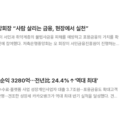
 하반기 추진 과제를 본격 추진한다.
회장 “사람 살리는 금융, 현장에서 실천”
 서민과 취약계층의 불법사금융 피해를 예방하고 포용금융의 가치를 확
 회장이 서민금융진흥원이 진행하는
밝혔다. 이번 캠페인은 불법사금융으로 어려움을 겪는
공공성과 포용의 가치를 사회 전반에 확산하기 위해
순익 3280억⋯전년比 24.4%↑‘역대 최대’
수수료·플랫폼 사업 성장개인사업자 대출 3.7조원⋯포용금융도 확대고객
크가 역대 최대 반기 실적을 달성했다. 견조
 이자이익과 비이자이익이 고르게 성장한 데다 개인사업자 금융과 플랫폼
사업을 확대하면서 수익성을 끌어올렸다. 카카오뱅크는 올해 상반기 당기순이