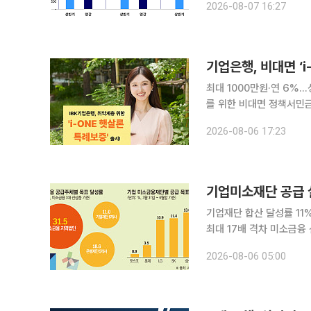
2026-08-07 16:27
으로 전년 동기(1478억5
기업은행, 비대면 ‘
최대 1000만원·연 6%…성실 상환 시
를 위한 비대면 정책서민금융 상품을 선보인다. 기업은행
특례보증’을 출시한다고 6일 밝혔다. 7일 출시되는 이번 상품은 1월
2026-08-06 17:23
‘IBK햇살론 특례보증’을
기업재단 합산 달성률 11
최대 17배 격차 미소금융 신상품 공급 실적에서 기업미소금융재단이 은행재단과 지역법인에 뒤처진
것으로 나타났다. 기업재단 내
2026-08-06 05:00
원이 공개한 ‘미소금융 신