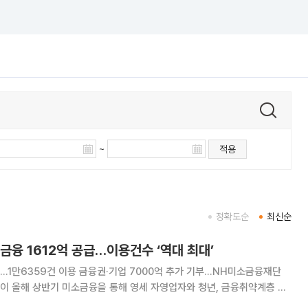
~
적용
정확도순
최신순
금융 1612억 공급…이용건수 ‘역대 최대’
가…1만6359건 이용 금융권·기업 7000억 추가 기부…NH미소금융재단
금융 공급액이 1612억4000만원