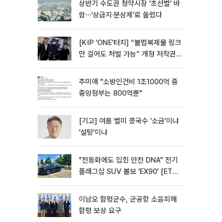
상반기 수도권 청약시장 '초선별' 바
람⋯'상급지·분상제'로 쏠렸다
[K·IP ‘ONE’터치] “불법복제물 링크
만 걸어도 처벌 가능” 개정 저작권
법 어떻게 바뀌었나
추미애 "소방인건비 1조1000억 중
중앙정부는 800억뿐"
[기고] 여름 별미 콩국수 ‘소금’이냐
‘설탕’이냐
"전동화에도 입힌 안전 DNA" 전기
플래그십 SUV 볼보 'EX90' [ET의
모빌리티]
이남오 함평군수, 군공항 소음피해
함평 보상 요구