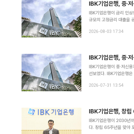
IBK기업은행, 중·
IBK기업은행이 금리 인상
규모의 고정금리 대출을 
준다는 방침이다. 기업은행은 3일 고정금리 특화 상품인 ‘희망On 안심고정금리대출’을 출시했다고
2026-08-03 17:34
밝혔다. 이번 상품은 금리
IBK기업은행, 중·
IBK기업은행이 중·저신용
선보였다. IBK기업은행은 중·저신용자를 위한 'IBK 착한금리 포용대출'을 출시했다고 31일 밝혔다.
이번 상품은 개인신용평점(
2026-07-31 13:54
계 대신 단일금리 방식을
IBK기업은행, 창립
IBK기업은행이 2030년
다. 창립 65주년을 맞아 