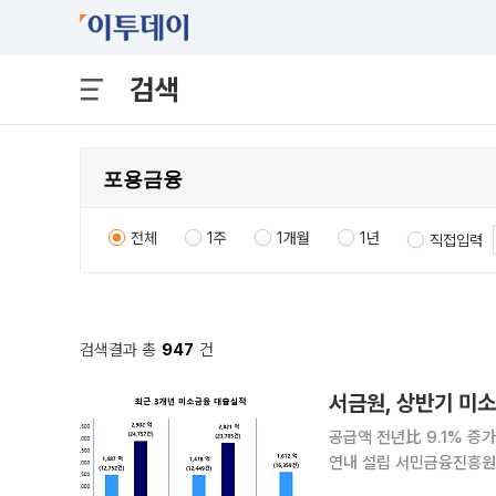
검색
전체
1주
1개월
1년
직접입력
검색결과 총
947
건
서금원, 상반기 미소
공급액 전년比 9.1% 증
연내 설립 서민금융진흥원이 올해 상반기 미소금융을 통해 영세 자영업자와 청년, 금융취약계층 등
에 1600억원이 넘는 자금을 공급했다. 서금원은 올해 상반기 미소