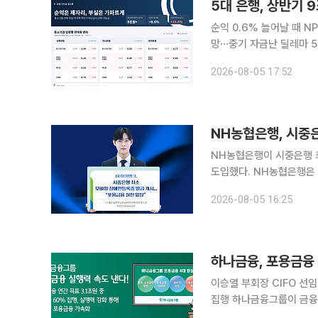
순익 0.6% 늘어날 때 N
망⋯중기 자금난 딜레마 5대 은행이 올해 상반기 9조원이 넘는 순이익을 거뒀지만 고정이하여신
(NPL)이 늘며 자산건전
2026-08-05 17:52
행권은 자금 공급과 부실 
NH농협은행, 시중
NH농협은행이 시중은행 
도입했다. NH농협은행은 5일부터 NH올원뱅크에서 모바일 장애인등록증 발급 서비스를 시작한다
고 밝혔다. 디지털 취약
2026-08-05 16:25
하나금융, 포용금융
이승열 부회장 CIFO 선
집행 하나금융그룹이 금융권 최초로 그룹 포용금융 최고책임자(CIFO)를 선임하며 포용금융 실행력
강화에 나섰다. 포용금융