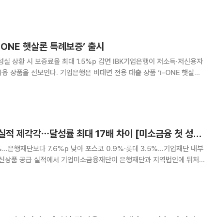
000만원)보다 9.1%(134억원
i-ONE 햇살론 특례보증’ 출시
 보증료율 최대 1.5%p 감면 IBK기업은행이 저소득·저신용자
은 비대면 전용 대출 상품 ‘i-ONE 햇살론
 출시한 영업점 대면 전용 상품
 모바일에서도 이용할 수
기업미소재단 공급 실적 제각각⋯달성률 최대 17배 차이 [미소금융 첫 성적표]
%…은행재단보다 7.6%p 낮아 포스코 0.9%·롯데 3.5%…기업재단 내부
부에서도 최고와 최저 달성률 간 격차가 약 17배에 달했다. 5일 서금
상품 공급현황’에 따르면 3월 31