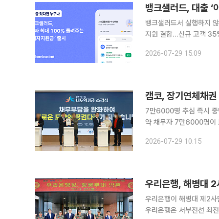
뱅크샐러드, 대출 ‘
뱅크샐러드서 실행하지 않은
지원 결합…신규 고객 35% 증가 뱅크샐러드가 대출 보유 고객의 금융비용 부
자지원금’ 서비스를 출시했다고 29일 밝혔다. 이자지
2026-07-29 15:09
출 등을 보유한 뱅크샐러드
캠코, 장기연체채권 
7만6000명 추심 즉시 중단…상환능
약 채무자 7만6000명이
다. 캠코는 31일 새도약기금에 장기연체채권을 추가 매각한다고 29일 밝혔다. 이번 매각은 지난해
2026-07-29 10:15
우리은행, 해병대 
우리은행이 해병대 제2사
우리은행은 서부전선 최전