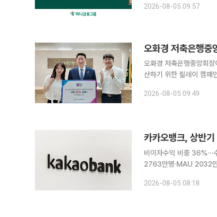
2026-08-05 09:57
인 지원과 채무자 보호 등
오화경 저축은행중앙
오화경 저축은행중앙회장이
산하기 위한 릴레이 캠페인에 참여했다. 저축은행중앙회는 오
‘사람 살리는 금융’ 캠페인에 동참했다고 5일 
2026-08-05 09:49
국민을 보호하고 금융의 
카카오뱅크, 상반기 
비이자수익 비중 36%⋯
2763만명·MAU 2032만명⋯견조한 성장세 카카오뱅
한 고객 기반을 바탕으로
2026-08-05 08:18