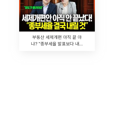
부동산 세제개편 아직 끝 아
냐? "종부세율 발표보다 내릴
것" 장기거주·양도세 전망 I 집
땅지성 I 김인만, 진미윤