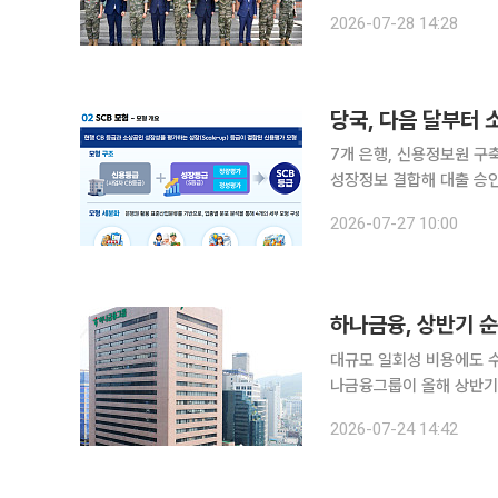
문품을 전달했다고 28일 밝혔다. 이날 행사에는 정진완 우리은행장과 최영길
2026-07-28 14:28
이 참석했다. 우리은행은 
당국, 다음 달부터 
7개 은행, 신용정보원 구
성장정보 결합해 대출 승
까지 확대 금융당국이 매출과 상권, 고용 등 사업체의 미래 성장성을 공통 기준으로 평가하는 소상
2026-07-27 10:00
공인 특화 신용평가체계(S
하나금융, 상반기 순
대규모 일회성 비용에도 수
나금융그룹이 올해 상반기 
규모 일회성 비용에도 수수
2026-07-24 14:42
규모의 자사주 추가 매입·