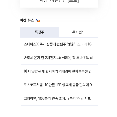
시장 '이번엔?' [포토]
마켓 뉴스
특징주
투자전략
스페이스X 주가 반등에 관련주 ‘껑충’⋯스피어 18%ㆍ에이치브이엠 12%↑
반도체 온기 탄 2차전지...삼성SDI, 장 초반 7% 넘게 껑충
美 태양광 관세 반사이익 기대감에 한화솔루션 20%대·OCI홀딩스 14%대 급등
포스코퓨처엠, 19만톤 LFP 양극재 공급 합의에 9%대 강세
고려아연, 106분기 연속 흑자...2분기 '어닝 서프라이즈'에 장 초반 12%대 강세