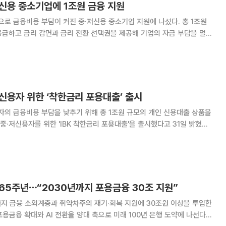
저신용 중소기업에 1조원 금융 지원
으로 금융비용 부담이 커진 중·저신용 중소기업 지원에 나섰다. 총 1조원
공급하고 금리 감면과 금리 전환 선택권을 제공해 기업의 자금 부담을 덜어
 상승기에 이자 부담이 커진 중·저신용
저신용자 위한 ‘착한금리 포용대출’ 출시
자의 금융비용 부담을 낮추기 위해 총 1조원 규모의 개인 신용대출 상품을
CB) 하위 50%의 중·저신용 고객을 대상으로 한다. 복잡한 우대금리 체
 적용하고 장기 분할상환을 도
 65주년⋯“2030년까지 포용금융 30조 지원”
까지 금융 소외계층과 취약차주의 재기·회복 지원에 30조원 이상을 투입한
포용금융 확대와 AI 전환을 양대 축으로 미래 100년 은행 도약에 나선다는