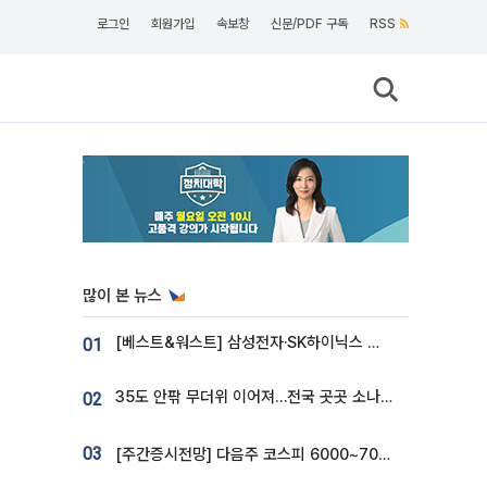
로그인
회원가입
속보창
신문/PDF 구독
RSS
많이 본 뉴스
[베스트&워스트] 삼성전자·SK하이닉스 밀린 한 주…상상인증권은 85% 급등
01
35도 안팎 무더위 이어져…전국 곳곳 소나기 [오늘 날씨]
02
03
[주간증시전망] 다음주 코스피 6000~7000⋯“外人 수급은 정책이 변수”