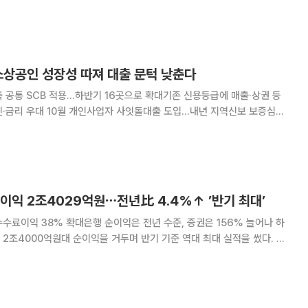
 해병대 제2사단장 등
1985년 해병대 제2사단과 자매결연을 맺은
소상공인 성장성 따져 대출 문턱 낮춘다
축 공통 SCB 적용…하반기 16곳으로 확대기존 신용등급에 매출·상권 등
인·금리 우대 10월 개인사업자 사잇돌대출 도입…내년 지역신보 보증심사
CB)를 다음 달 말부터 은행권 대출심사에 적
이익 2조4029억원⋯전년比 4.4%↑ ’반기 최대’
수료이익 38% 확대은행 순이익은 전년 수준, 증권은 156% 늘어나 하
2조4000억원대 순이익을 거두며 반기 기준 역대 최대 실적을 썼다. 대
료이익이 약 38% 증가하며 실적을 끌어올렸다. 하나금융은 2500억원
소각과 26.5% 늘어난 분기 배당을 결의