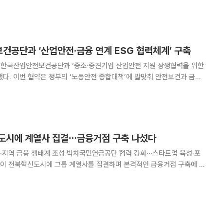
65주년 기념식을 개최했다고 밝혔다. 장민영 기업
건공단과 ‘산업안전·금융 연계 ESG 협력체계’ 구축
 한국산업안전보건공단과 ‘중소·중견기업 산업안전 지원 상생협력을 위한
 안전보건과 금융
한 성장을 돕기 위해 추진됐다. 특히 7월 산업안전보건의 달에 산업안전
전관리 역량 제고 확산에 대한 지원 의지를
도시에 계열사 집결⋯금융거점 구축 나섰다
지역 금융 생태계 조성 박차국민연금공단 협력 강화⋯스타트업 육성·포
협력을 강화하는 동시에 기업금융과 스타트업 육성, 포용금융을 확대해 지
역 금융 생태계 조성에 속도를 낸다는 구상이다. 우리금융그룹은 29일 전북혁신도시