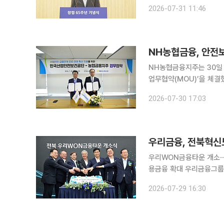
구상이다. IBK기업은행은 31일 서울 중구 을지로 본점에서 임직원 약 300명이 참석한 가운데 창립
2026-07-31 11:46
NH농협금융, 안전보
NH농협금융지주는 30일
업무협약(MOU)’을 체결했다. 이번 협약은 정부의 ‘노동안전 종합대책’에 발맞춰
을 결합해 기업의 지속가능
2026-07-30 17:03
과 금융이 만나 기업의 안
우리금융, 전북혁신
우리WON금융타운 개소⋯
용금융 확대 우리금융그룹이 전북혁신도시에 그룹 계열사를 집결하며 본격적인 금융거점 구축에 나
섰다. 국민연금공단과의 
2026-07-29 16:30