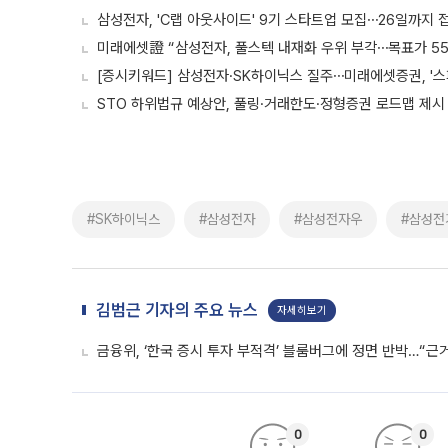
삼성전자, 'C랩 아웃사이드' 9기 스타트업 모집⋯26일까지 
미래에셋證 “삼성전자, 풀스텍 내재화 우위 부각⋯목표가 5
[증시키워드] 삼성전자·SK하이닉스 질주⋯미래에셋증권, '스
STO 하위법규 예상안, 풀링·거래한도·정형증권 로드맵 제시
#SK하이닉스
#삼성전자
#삼성전자우
#삼성전
김범근 기자의 주요 뉴스
자세히보기
금융위, ‘한국 증시 투자 부적격’ 블룸버그에 정면 반박…“근
0
0