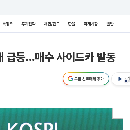
특징주
투자전략
채권/펀드
환율
국제시황
일반
대 급등…매수 사이드카 발동
기사
구글 선호매체 추가