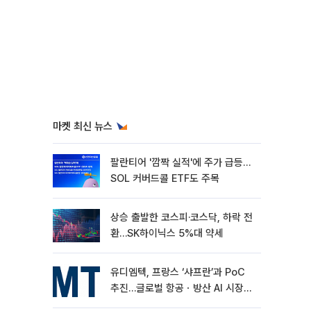
마켓 최신 뉴스
팔란티어 '깜짝 실적'에 주가 급등…
SOL 커버드콜 ETF도 주목
상승 출발한 코스피·코스닥, 하락 전
환…SK하이닉스 5%대 약세
유디엠텍, 프랑스 ‘샤프란’과 PoC
추진…글로벌 항공ㆍ방산 AI 시장
공략