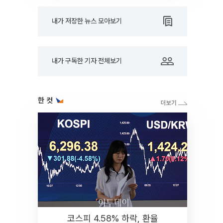
내가 저장한 뉴스 모아보기
내가 구독한 기자 전체보기
한 컷
코스피 4.58% 하락, 환율