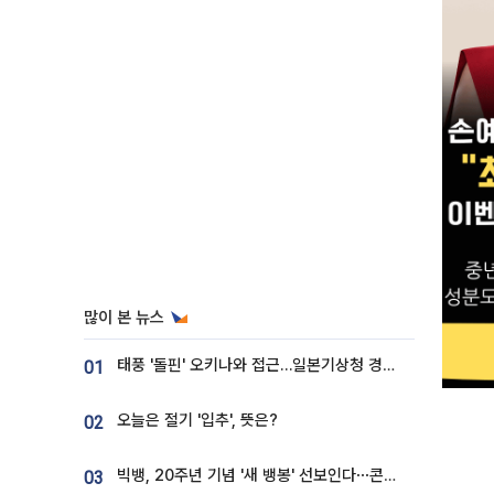
많이 본 뉴스
태풍 '돌핀' 오키나와 접근…일본기상청 경로 업데이트
01
오늘은 절기 '입추', 뜻은?
02
빅뱅, 20주년 기념 '새 뱅봉' 선보인다⋯콘서트 앞두고 팝업 개최
03