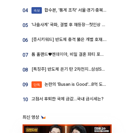
합수본, '통계 조작' 서울·경기·충북 선관위 등 추가 압수수색
04
속보
‘나솔사계’ 국화, 결별 후 재등장⋯첫인상 투표 휩쓸고 ‘인기녀’ 등극
05
[증시키워드] 반도체 충격 뚫은 개별 호재...포스코퓨처엠·에코프로·한화솔루션 '눈길'
06
톰 홀랜드♥젠데이아, 비밀 결혼 파티 포착⋯호텔 대관비만 9억
07
[특징주] 반도체 온기 탄 2차전지...삼성SDI, 장 초반 7% 넘게 껑충
08
논란의 'Busan is Good'…8억 도시브랜드, 용산 대통령실 CI 업체가 수행
09
단독
고점서 후퇴한 국제 금값…국내 금시세는?
10
최신 영상