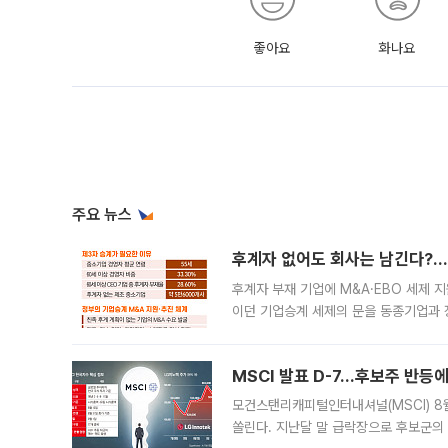
좋아요
화나요
주요 뉴스
후계자 없어도 회사는 남긴다?…‘
후계자 부재 기업에 M&A·EBO 세제 
이던 기업승계 세제의 문을 동종기업과 
대신 M&A나 임직원 인수(EBO)를 통
늘
MSCI 발표 D-7…후보주 반등
모건스탠리캐피털인터내셔널(MSCI) 8
쏠린다. 지난달 말 급락장으로 후보군의