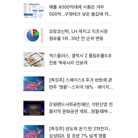
매출 4000억대에 시총은 겨우
500억…구영테크 낮은 몸값에 저가
승계 마무리
코람코신탁, LH 제치고 리츠시장
점유율 1위…10년 만 순위 변동
엑스플러스, 갤럭시 Z 플립8·폴드8
전용 액세서리 선보여
[특징주] 스페이스X 주가 반등에 관
련주 ‘껑충’⋯스피어 18%ㆍ에이치
브이엠 12%↑
강원랜드사회공헌재단, 석탄산업 전
환지역 문화공연 개최…영월·태백·삼
척서 3회
[특징주] 반도체 온기 탄 2차전지...
삼성SDI, 장 초반 7% 넘게 껑충