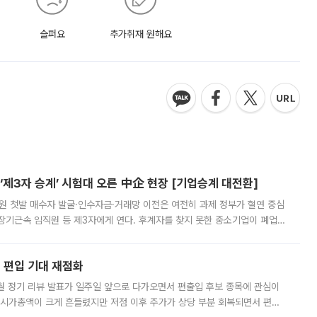
슬퍼요
추가취재 원해요
제3자 승계’ 시험대 오른 中企 현장 [기업승계 대전환]
지원 첫발 매수자 발굴·인수자금·거래망 이전은 여전히 과제 정부가 혈연 중심
장기근속 임직원 등 제3자에게 연다. 후계자를 찾지 못한 중소기업이 폐업
해 기술과 일자리를 남기도록 하겠다는 취지다. 다만 세금 감면만으로 거래를
에 편입 기대 재점화
월 정기 리뷰 발표가 일주일 앞으로 다가오면서 편출입 후보 종목에 관심이
 시가총액이 크게 흔들렸지만 저점 이후 주가가 상당 부분 회복되면서 편입