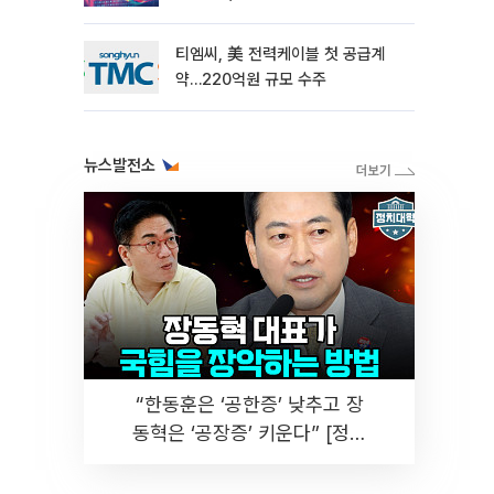
티엠씨, 美 전력케이블 첫 공급계
약…220억원 규모 수주
뉴스발전소
“한동훈은 ‘공한증’ 낮추고 장
동혁은 ‘공장증’ 키운다” [정치
대학]