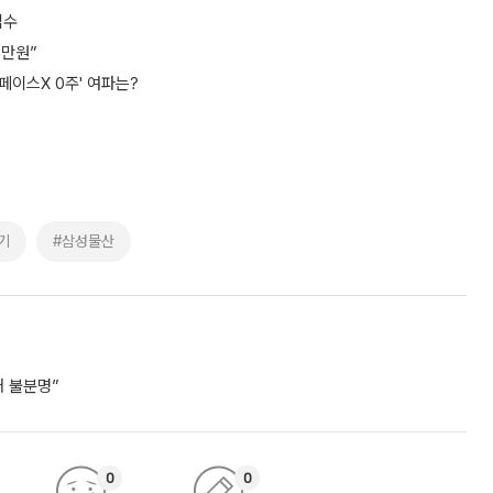
접수
5만원”
페이스X 0주' 여파는?
기
#삼성물산
거 불분명”
0
0