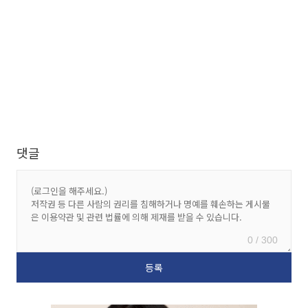
댓글
0 / 300