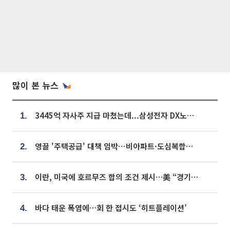
많이 본 뉴스
3445억 자사주 지급 마쳤는데...삼성전자 DX노조, 뒤늦은 '떼쓰기 집회'
1.
영끌 '주택공급' 대책 임박⋯비아파트·도심복합까지 총동원
2.
이란, 미국에 호르무즈 합의 조건 제시…美 “경기 아직 안 끝나” [종합]
3.
바다 태운 폭염에…회 한 접시도 ‘히트플레이션’
4.