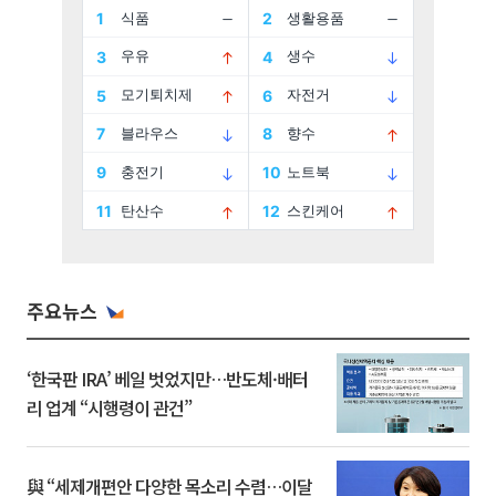
주요뉴스
‘한국판 IRA’ 베일 벗었지만…반도체·배터
리 업계 “시행령이 관건”
與 “세제개편안 다양한 목소리 수렴…이달