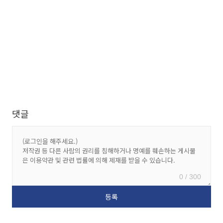
댓글
0 / 300