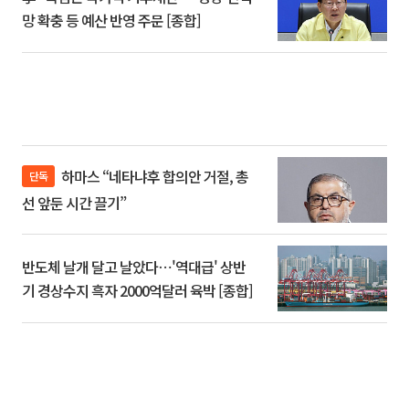
망 확충 등 예산 반영 주문 [종합]
하마스 “네타냐후 합의안 거절, 총
단독
선 앞둔 시간 끌기”
반도체 날개 달고 날았다⋯'역대급' 상반
기 경상수지 흑자 2000억달러 육박 [종합]