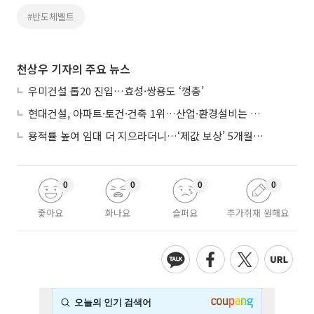
#반도체벨트
천상우 기자의 주요 뉴스
우미건설 톱20 진입…효성·쌍용도 ‘껑충’
현대건설, 아파트·토건·건축 1위…산업·환경설비는 삼성E&A
용적률 높여 임대 더 지으라더니…‘제값 보상’ 5개월째 국회에 발목
0
0
0
0
좋아요
화나요
슬퍼요
추가취재 원해요