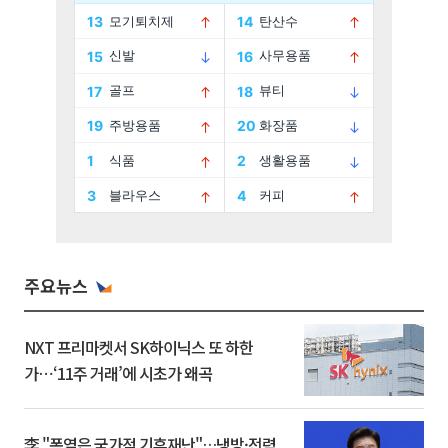
주요뉴스
NXT 프리마켓서 SK하이닉스 또 하한
가⋯‘11주 거래’에 시초가 왜곡
李 "폭염은 국가적 기후재난"…냉방·전력