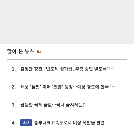
많이 본 뉴스
김정관 장관 “반도체 성과급, 주총 승인 받도록”…상법·자본시장법 개정 시사
1.
태풍 '돌핀' 이어 '찬홈' 등장…예상 경로에 한국 '한숨'
2.
급등한 국제 금값…국내 금시세는?
3.
중부내륙고속도로서 미상 폭발물 발견
속보
4.