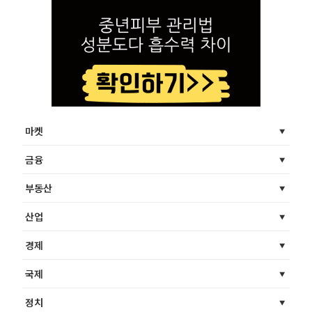
마켓
금융
부동산
산업
경제
국제
정치