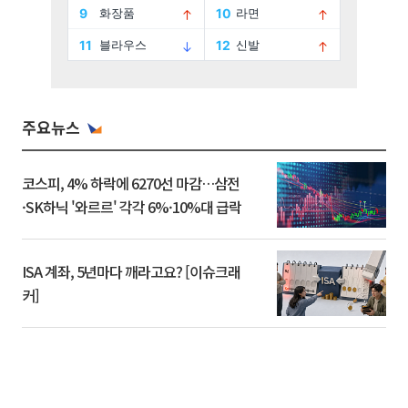
주요뉴스
코스피, 4% 하락에 6270선 마감…삼전
·SK하닉 '와르르' 각각 6%·10%대 급락
ISA 계좌, 5년마다 깨라고요? [이슈크래
커]