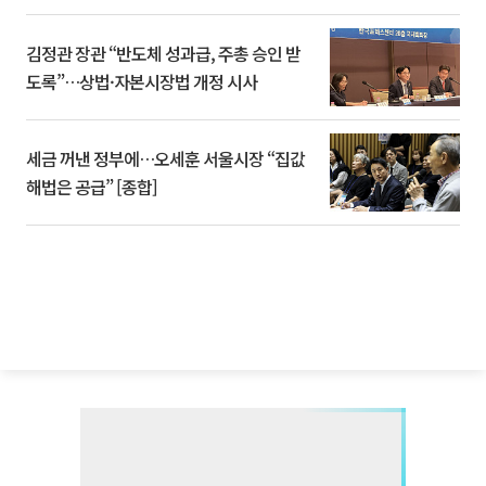
김정관 장관 “반도체 성과급, 주총 승인 받
도록”…상법·자본시장법 개정 시사
세금 꺼낸 정부에…오세훈 서울시장 “집값
해법은 공급” [종합]