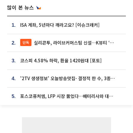
많이 본 뉴스
ISA 계좌, 5년마다 깨라고요? [이슈크래커]
1.
실리콘투, 라이브커머스팀 신설…K뷰티 ‘글로벌 판매망’ 확대[K뷰티 라방戰]
단독
2.
코스피 4.58% 하락, 환율 1420원대 [포토]
3.
'2TV 생생정보' 오늘방송맛집- 결정적 한 수, 3종 메밀면! 메밀 소바 맛집 '의○○○○'
4.
포스코퓨처엠, LFP 시장 뚫었다…배터리사와 대규모 장기 공급 합의
5.