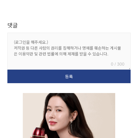
댓글
0 / 300