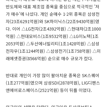
반도체와 대표 제조업 종목을 중심으로 적극적인 '저
가 매수'에 나섰다. 개인 순매수 1·2위 종목은 삼성전
자(23조6291억원)와 SK하이닉스(22조9430억원)였
다. 이어 △LG전자(2조4392억원) △현대차(2조1000
억원) △현대모비스(1조9532억원) △LG이노텍(1조
2053억원) △두산에너빌리티(1조1428억원) △삼성
전자우(1조1244억원) △삼성전기(1조758억원) △미
래에셋증권(8566억원) 순으로 매수 규모가 컸다.
반대로 개인이 가장 많이 팔아치운 종목은 SK스퀘어
(1조277억원)였으며 삼성SDI(2878억원), LIG디펜스
앤에어로스페이스(2521억원) 등이 뒤를 이었다.