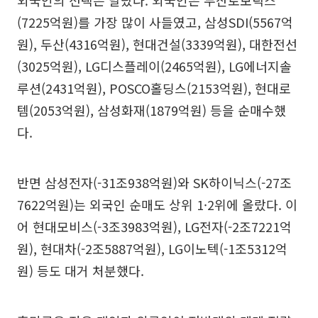
외국인의 선택은 달랐다. 외국인은 두산로보틱스
(7225억원)를 가장 많이 사들였고, 삼성SDI(5567억
원), 두산(4316억원), 현대건설(3339억원), 대한전선
(3025억원), LG디스플레이(2465억원), LG에너지솔
루션(2431억원), POSCO홀딩스(2153억원), 현대로
템(2053억원), 삼성화재(1879억원) 등을 순매수했
다.
반면 삼성전자(-31조938억원)와 SK하이닉스(-27조
7622억원)는 외국인 순매도 상위 1·2위에 올랐다. 이
어 현대모비스(-3조3983억원), LG전자(-2조7221억
원), 현대차(-2조5887억원), LG이노텍(-1조5312억
원) 등도 대거 처분했다.