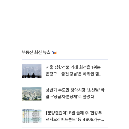
부동산 최신 뉴스
서울 집합건물 거래 회전율 1위는
은평구⋯'금천·강남'은 하위권 맴돌
아
상반기 수도권 청약시장 '초선별' 바
람⋯'상급지·분상제'로 쏠렸다
[분양캘린더] 8월 둘째 주 ‘한강푸
르지오리버프론트’ 등 4808가구
분양