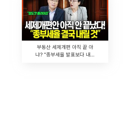
부동산 세제개편 아직 끝 아
냐? "종부세율 발표보다 내릴
것" 장기거주·양도세 전망 I 집
땅지성 I 김인만, 진미윤