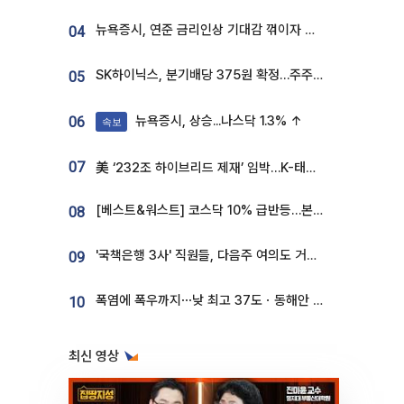
뉴욕증시, 연준 금리인상 기대감 꺾이자 상승...S&P500 사상 최고치 [종합]
04
SK하이닉스, 분기배당 375원 확정…주주환원책 9월로 앞당겨 발표
05
뉴욕증시, 상승...나스닥 1.3% ↑
06
속보
07
美 ‘232조 하이브리드 제재’ 임박…K-태양광, 불확실성 털고 날개 다나
[베스트&워스트] 코스닥 10% 급반등…본느, 최대주주 변경 기대에 270% 폭등
08
'국책은행 3사' 직원들, 다음주 여의도 거리 나서는 까닭은
09
폭염에 폭우까지⋯낮 최고 37도ㆍ동해안 강한 비 [날씨]
10
최신 영상