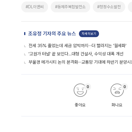
#DL이앤씨
#동제주복합발전소
#청정수소발전
조유정 기자의 주요 뉴스
자세히보기
전세 35% 줄었는데 세금 압박까지⋯더 빨라지는 '월세화'
'고원가 터널' 끝 보인다…대형 건설사, 수익성 대폭 개선
부울경 메가시티 논의 본격화⋯교통망 기대에 하반기 분양시장
0
0
좋아요
화나요