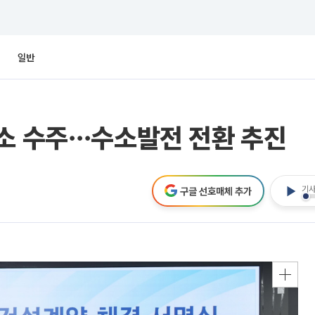
일반
전소 수주⋯수소발전 전환 추진
기사
구글 선호매체 추가