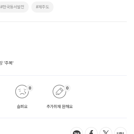
#한국동서발전
#제주도
 '주목'
0
0
슬퍼요
추가취재 원해요