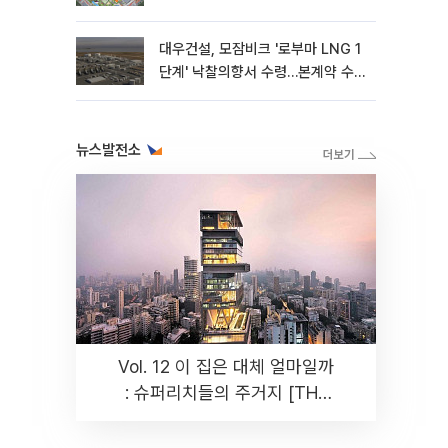
대우건설, 모잠비크 '로부마 LNG 1
단계' 낙찰의향서 수령…본계약 수
주 ‘청신호'
뉴스발전소
Vol. 12 이 집은 대체 얼마일까
: 슈퍼리치들의 주거지 [THE
RARE]