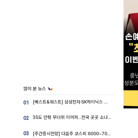
많이 본 뉴스
[베스트&워스트] 삼성전자·SK하이닉스 밀린 한 주…상상인증권은 85% 급등
01
35도 안팎 무더위 이어져…전국 곳곳 소나기 [오늘 날씨]
02
03
[주간증시전망] 다음주 코스피 6000~7000⋯“外人 수급은 정책이 변수”