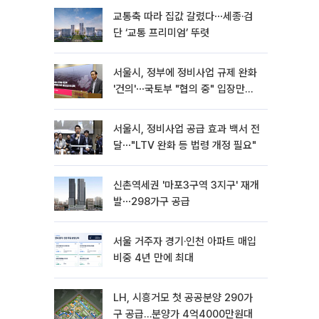
교통축 따라 집값 갈렸다⋯세종·검
단 ‘교통 프리미엄’ 뚜렷
서울시, 정부에 정비사업 규제 완화
'건의'⋯국토부 "협의 중" 입장만
[종합]
서울시, 정비사업 공급 효과 백서 전
달⋯"LTV 완화 등 법령 개정 필요"
신촌역세권 '마포3구역 3지구' 재개
발⋯298가구 공급
서울 거주자 경기·인천 아파트 매입
비중 4년 만에 최대
LH, 시흥거모 첫 공공분양 290가
구 공급…분양가 4억4000만원대