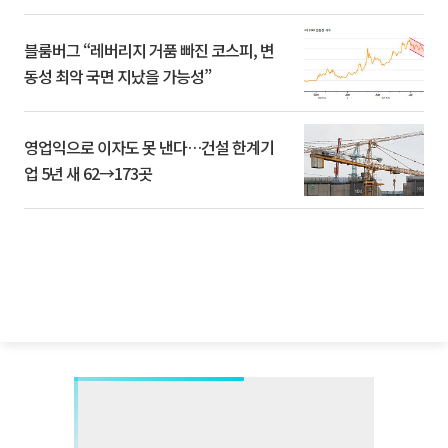
블룸버그 “레버리지 거품 빠진 코스피, 변
동성 최악 국면 지났을 가능성”
영업익으로 이자도 못 낸다…건설 한계기
업 5년 새 62→173곳