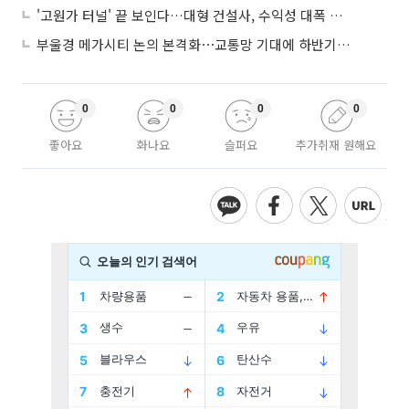
'고원가 터널' 끝 보인다…대형 건설사, 수익성 대폭 개선
부울경 메가시티 논의 본격화⋯교통망 기대에 하반기 분양시장 '주목'
0
0
0
0
좋아요
화나요
슬퍼요
추가취재 원해요