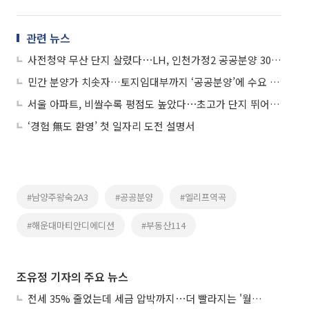
관련 뉴스
사전청약 무산 단지 살렸다⋯LH, 인천가정2 공공분양 308가구 공급
민간 분양가 치솟자…토지임대부까지 ‘공공분양’에 수요 쏠린다
서울 아파트, 비쌀수록 평점도 높았다⋯초고가 단지 뛰어넘은 '숨은 강자'도
‘경험 無도 환영’ 첫 일자리 도전 설명서
#남양주왕숙2A3
#공공분양
#엘리프역곡
#해운대마티안디에디션
#부동산114
조유정 기자의 주요 뉴스
전세 35% 줄었는데 세금 압박까지⋯더 빨라지는 '월세화'