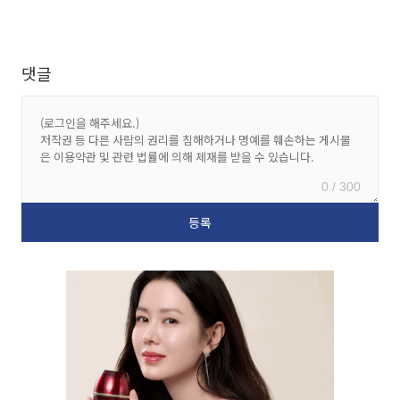
댓글
0 / 300