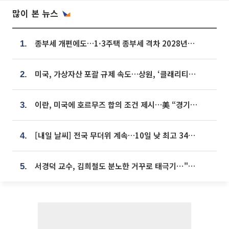
많이 본 뉴스
종부세 개편에도…1·3주택 종부세 격차 2028년부터 확대
1.
미국, 가상자산 포괄 규제 속도…상원, ‘클래리티법’ 9월 절차투표 추진
2.
이란, 미국에 호르무즈 합의 조건 제시…美 “경기 아직 안 끝나” [종합]
3.
[내일 날씨] 전국 무더위 계속…10일 낮 최고 34도 육박
4.
서경덕 교수, 김희철도 분노한 거꾸로 태극기⋯"엉터리는 아냐, 아쉬울 뿐"
5.