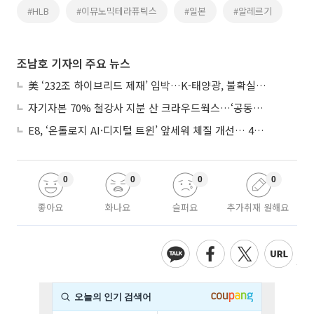
#HLB
#이뮤노믹테라퓨틱스
#일본
#알레르기
조남호 기자의 주요 뉴스
美 ‘232조 하이브리드 제재’ 임박…K-태양광, 불확실성 털고 날개 다나
자기자본 70% 철강사 지분 산 크라우드웍스…‘공동경영’으로 AI 시너지 낼까
E8, ‘온톨로지 AI·디지털 트윈’ 앞세워 체질 개선… 4분기 흑자전환 총력
0
0
0
0
좋아요
화나요
슬퍼요
추가취재 원해요