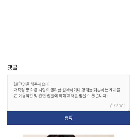
댓글
0 / 300