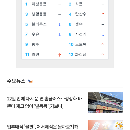
주요뉴스
22일 만에 다시 문 연 홈플러스…정상화 바
쁜데 재고 없어 ‘발동동’[가보니]
입추매직 '불발', 처서매직은 올까요? [해