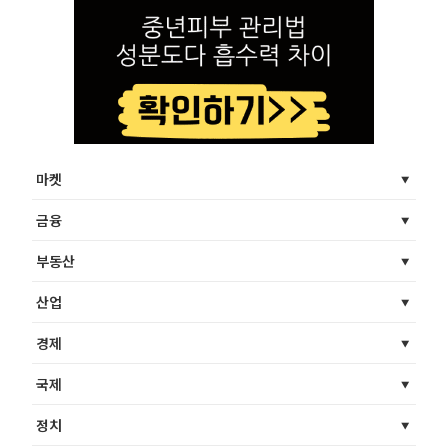
마켓
금융
부동산
산업
경제
국제
정치