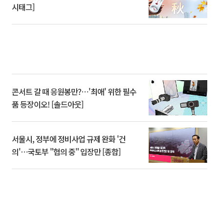
시태그]
콘서트 갈 때 응원봉만?⋯'최애' 위한 필수
품 등장이오! [솔드아웃]
서울시, 정부에 정비사업 규제 완화 '건
의'⋯국토부 "협의 중" 입장만 [종합]