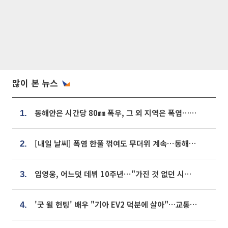
많이 본 뉴스
동해안은 시간당 80㎜ 폭우, 그 외 지역은 폭염…‘극과 극 날씨’
1.
[내일 날씨] 폭염 한풀 꺾여도 무더위 계속⋯동해안 이틀 연속 비
2.
임영웅, 어느덧 데뷔 10주년⋯"가진 것 없던 시절, 내 앞엔 20명의 팬뿐"
3.
'굿 윌 헌팅' 배우 "기아 EV2 덕분에 살아"…교통사고 후 안전성 극찬
4.