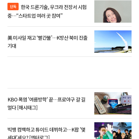
한국 드론기술, 우크라 전장서 시험
단독
중…“스타트업 여러 곳 참여”
美 미사일 재고 ‘빨간불’…K방산 북미 진출
기대
KBO 폭염 '여름방학' 끝…프로야구 갈 길
멀다 [해시태그]
빅뱅 컴백하고 튜이드 데뷔하고⋯K팝 '몇
세대'세요? [엔터로그]