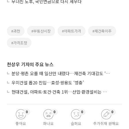
무너진 노후, 국민연금으로 다시 세우다
#과천
#부동산시장
#아파트가격
#재건축이주
#가격조정
천상우 기자의 주요 뉴스
분당·평촌 오를 때 일산만 내렸다…재건축 기대감도 ‘무색’
우미건설 톱20 진입…효성·쌍용도 ‘껑충’
현대건설, 아파트·토건·건축 1위…산업·환경설비는 삼성E&A
0
0
0
0
좋아요
화나요
슬퍼요
추가취재 원해요