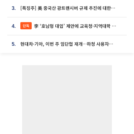
[특징주] 美 중국산 광트랜시버 규제 추진에 대한광통신 등 광통신株 강세
3.
李 ‘호남형 대입’ 제안에 교육청·지역대학 서·논술형 입시 연계 '착수'
단독
4.
현대차·기아, 이번 주 임단협 재개…하청 사용자성 재심도 ‘변수’
5.