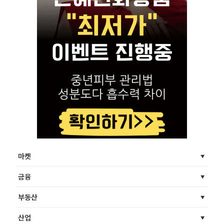
마켓
금융
부동산
산업