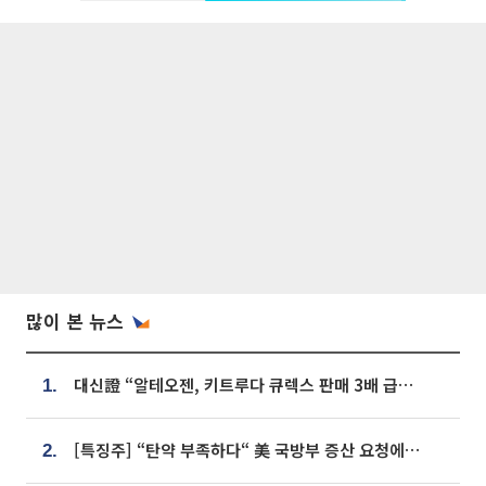
많이 본 뉴스
대신證 “알테오젠, 키트루다 큐렉스 판매 3배 급증…목표가 41만원 상향”
1.
[특징주] “탄약 부족하다“ 美 국방부 증산 요청에⋯국내 방산주 급등세
2.