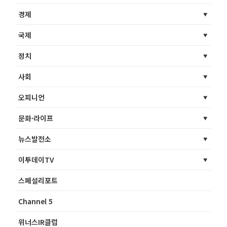
경제
국제
정치
사회
오피니언
문화·라이프
뉴스발전소
이투데이TV
스페셜리포트
Channel 5
위너스IR클럽