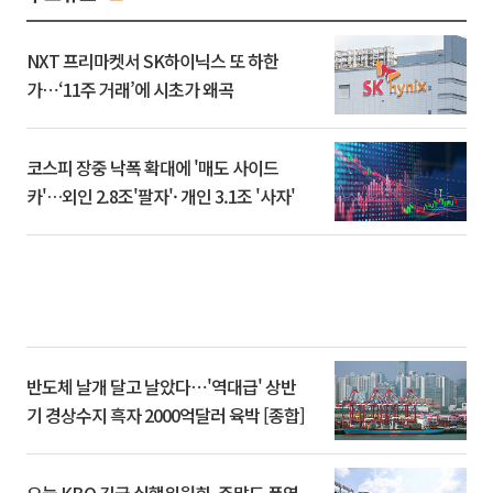
NXT 프리마켓서 SK하이닉스 또 하한
가⋯‘11주 거래’에 시초가 왜곡
코스피 장중 낙폭 확대에 '매도 사이드
카'…외인 2.8조'팔자'· 개인 3.1조 '사자'
반도체 날개 달고 날았다⋯'역대급' 상반
기 경상수지 흑자 2000억달러 육박 [종합]