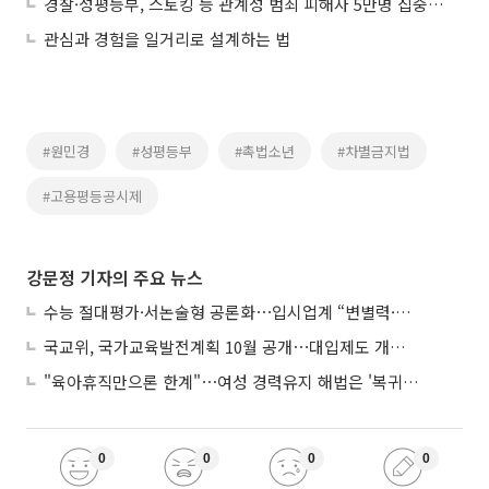
경찰·성평등부, 스토킹 등 관계성 범죄 피해자 5만명 집중 관리 나선다
관심과 경험을 일거리로 설계하는 법
#원민경
#성평등부
#촉법소년
#차별금지법
#고용평등공시제
강문정 기자의 주요 뉴스
수능 절대평가·서논술형 공론화⋯입시업계 “변별력·사교육 대책 먼저”
국교위, 국가교육발전계획 10월 공개⋯대입제도 개편 공론화 추진
"육아휴직만으론 한계"⋯여성 경력유지 해법은 '복귀 후 유연근무’
0
0
0
0