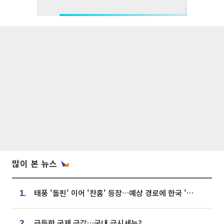
많이 본 뉴스
태풍 '돌핀' 이어 '찬홈' 등장…예상 경로에 한국 '한숨'
1.
급등한 국제 금값…국내 금시세는?
2.