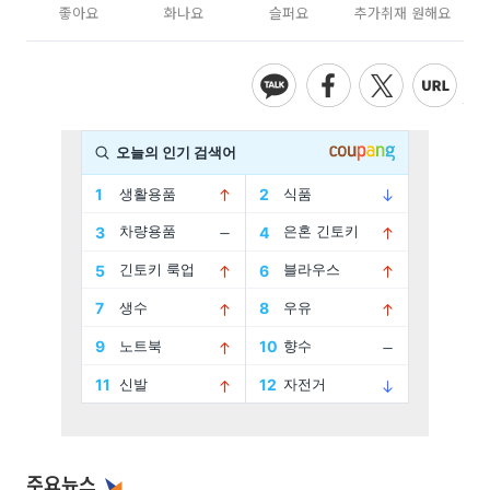
좋아요
화나요
슬퍼요
추가취재 원해요
주요뉴스